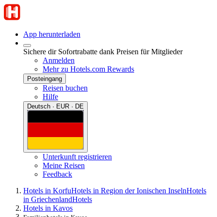
App herunterladen
Sichere dir Sofortrabatte dank Preisen für Mitglieder
Anmelden
Mehr zu Hotels.com Rewards
Posteingang
Reisen buchen
Hilfe
Deutsch · EUR · DE
Unterkunft registrieren
Meine Reisen
Feedback
Hotels in Korfu
Hotels in Region der Ionischen Inseln
Hotels
in Griechenland
Hotels
Hotels in Kavos