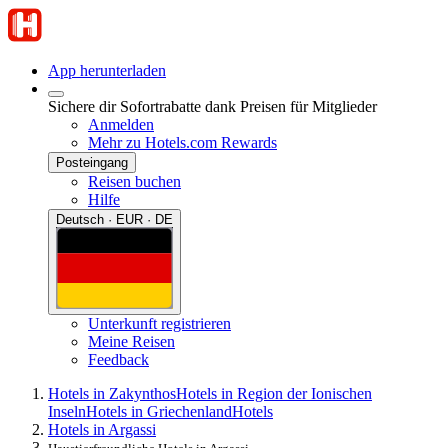
App herunterladen
Sichere dir Sofortrabatte dank Preisen für Mitglieder
Anmelden
Mehr zu Hotels.com Rewards
Posteingang
Reisen buchen
Hilfe
Deutsch · EUR · DE
Unterkunft registrieren
Meine Reisen
Feedback
Hotels in Zakynthos
Hotels in Region der Ionischen
Inseln
Hotels in Griechenland
Hotels
Hotels in Argassi