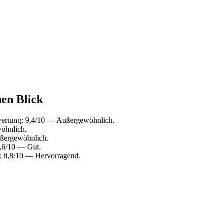
nen Blick
wertung: 9,4/10 — Außergewöhnlich.
öhnlich.
ßergewöhnlich.
7,6/10 — Gut.
: 8,8/10 — Hervorragend.