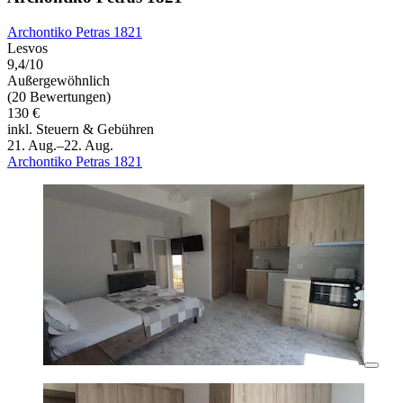
Archontiko Petras 1821
Lesvos
9,4/10
Außergewöhnlich
(20 Bewertungen)
130 €
inkl. Steuern & Gebühren
21. Aug.–22. Aug.
Archontiko Petras 1821