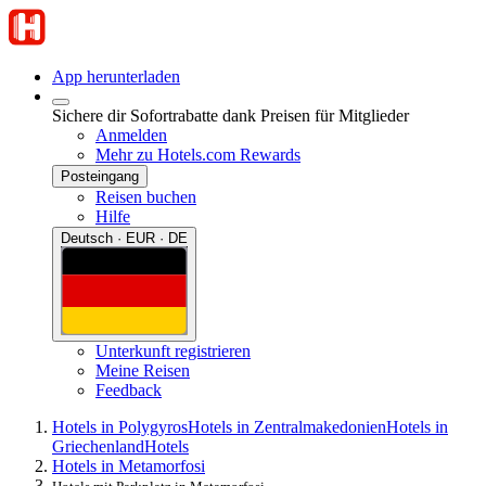
App herunterladen
Sichere dir Sofortrabatte dank Preisen für Mitglieder
Anmelden
Mehr zu Hotels.com Rewards
Posteingang
Reisen buchen
Hilfe
Deutsch · EUR · DE
Unterkunft registrieren
Meine Reisen
Feedback
Hotels in Polygyros
Hotels in Zentralmakedonien
Hotels in
Griechenland
Hotels
Hotels in Metamorfosi