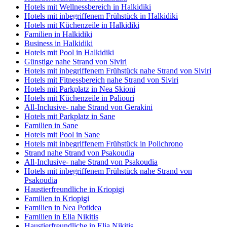
Hotels mit Wellnessbereich in Halkidiki
Hotels mit inbegriffenem Frühstück in Halkidiki
Hotels mit Küchenzeile in Halkidiki
Familien in Halkidiki
Business in Halkidiki
Hotels mit Pool in Halkidiki
Günstige nahe Strand von Siviri
Hotels mit inbegriffenem Frühstück nahe Strand von Siviri
Hotels mit Fitnessbereich nahe Strand von Siviri
Hotels mit Parkplatz in Nea Skioni
Hotels mit Küchenzeile in Paliouri
All-Inclusive- nahe Strand von Gerakini
Hotels mit Parkplatz in Sane
Familien in Sane
Hotels mit Pool in Sane
Hotels mit inbegriffenem Frühstück in Polichrono
Strand nahe Strand von Psakoudia
All-Inclusive- nahe Strand von Psakoudia
Hotels mit inbegriffenem Frühstück nahe Strand von
Psakoudia
Haustierfreundliche in Kriopigi
Familien in Kriopigi
Familien in Nea Potidea
Familien in Elia Nikitis
Haustierfreundliche in Elia Nikitis