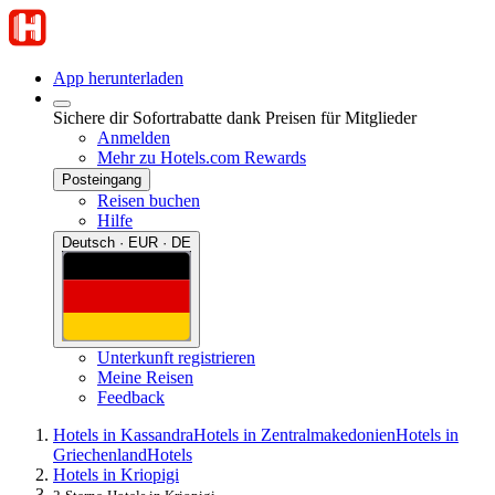
App herunterladen
Sichere dir Sofortrabatte dank Preisen für Mitglieder
Anmelden
Mehr zu Hotels.com Rewards
Posteingang
Reisen buchen
Hilfe
Deutsch · EUR · DE
Unterkunft registrieren
Meine Reisen
Feedback
Hotels in Kassandra
Hotels in Zentralmakedonien
Hotels in
Griechenland
Hotels
Hotels in Kriopigi