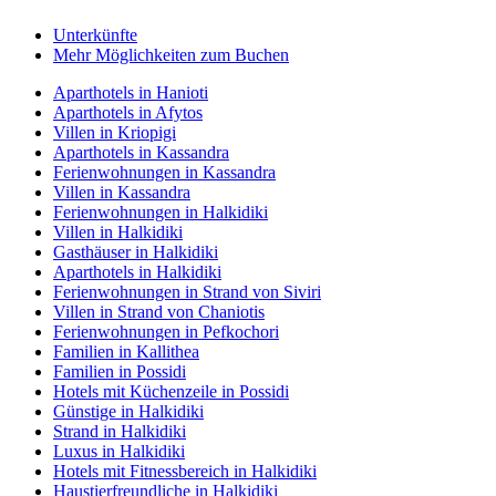
Unterkünfte
Mehr Möglichkeiten zum Buchen
Aparthotels in Hanioti
Aparthotels in Afytos
Villen in Kriopigi
Aparthotels in Kassandra
Ferienwohnungen in Kassandra
Villen in Kassandra
Ferienwohnungen in Halkidiki
Villen in Halkidiki
Gasthäuser in Halkidiki
Aparthotels in Halkidiki
Ferienwohnungen in Strand von Siviri
Villen in Strand von Chaniotis
Ferienwohnungen in Pefkochori
Familien in Kallithea
Familien in Possidi
Hotels mit Küchenzeile in Possidi
Günstige in Halkidiki
Strand in Halkidiki
Luxus in Halkidiki
Hotels mit Fitnessbereich in Halkidiki
Haustierfreundliche in Halkidiki