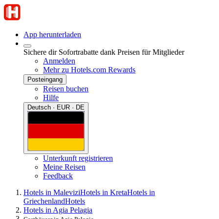
App herunterladen
Sichere dir Sofortrabatte dank Preisen für Mitglieder
Anmelden
Mehr zu Hotels.com Rewards
Posteingang
Reisen buchen
Hilfe
Deutsch · EUR · DE
Unterkunft registrieren
Meine Reisen
Feedback
Hotels in Malevizi
Hotels in Kreta
Hotels in
Griechenland
Hotels
Hotels in Agia Pelagia