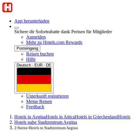
App herunterladen
Sichere dir Sofortrabatte dank Preisen für Mitglieder
Anmelden
Mehr zu Hotels.com Rewards
Posteingang
Reisen buchen
Hilfe
Deutsch · EUR · DE
Unterkunft registrieren
Meine Reisen
Feedback
Hotels in Aegina
Hotels in Attica
Hotels in Griechenland
Hotels
Hotels nahe Stadtzentrum Aegina
2-Sterne-Hotels in Stadtzentrum Aegina