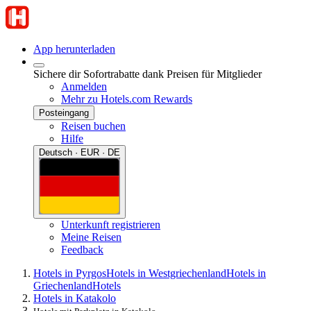
App herunterladen
Sichere dir Sofortrabatte dank Preisen für Mitglieder
Anmelden
Mehr zu Hotels.com Rewards
Posteingang
Reisen buchen
Hilfe
Deutsch · EUR · DE
Unterkunft registrieren
Meine Reisen
Feedback
Hotels in Pyrgos
Hotels in Westgriechenland
Hotels in
Griechenland
Hotels
Hotels in Katakolo