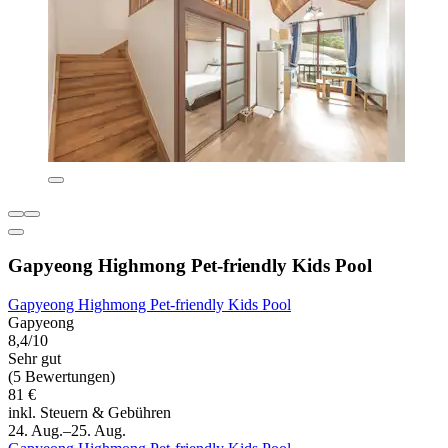
Gapyeong Highmong Pet-friendly Kids Pool
Gapyeong Highmong Pet-friendly Kids Pool
Gapyeong
8,4/10
Sehr gut
(5 Bewertungen)
81 €
inkl. Steuern & Gebühren
24. Aug.–25. Aug.