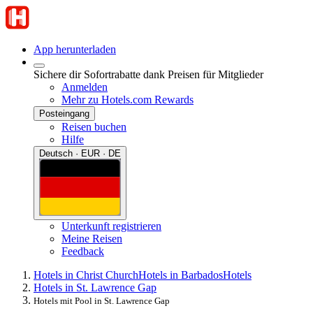
App herunterladen
Sichere dir Sofortrabatte dank Preisen für Mitglieder
Anmelden
Mehr zu Hotels.com Rewards
Posteingang
Reisen buchen
Hilfe
Deutsch · EUR · DE
Unterkunft registrieren
Meine Reisen
Feedback
Hotels in Christ Church
Hotels in Barbados
Hotels
Hotels in St. Lawrence Gap
Hotels mit Pool in St. Lawrence Gap