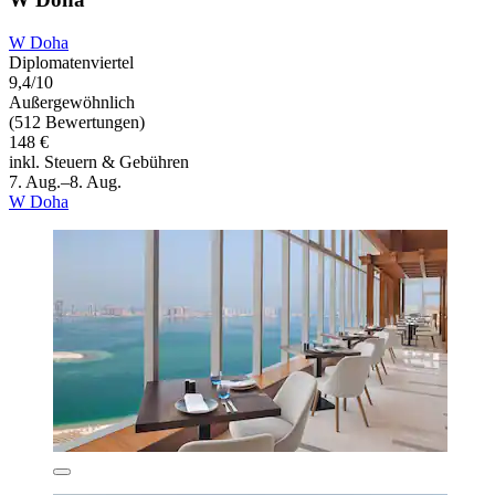
W Doha
Diplomatenviertel
9,4/10
Außergewöhnlich
(512 Bewertungen)
148 €
inkl. Steuern & Gebühren
7. Aug.–8. Aug.
W Doha