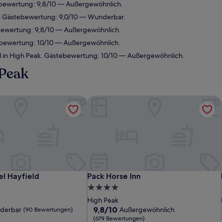
ebewertung: 9,8/10 — Außergewöhnlich.
. Gästebewertung: 9,0/10 — Wunderbar.
bewertung: 9,8/10 — Außergewöhnlich.
ebewertung: 10/10 — Außergewöhnlich.
 in High Peak. Gästebewertung: 10/10 — Außergewöhnlich.
 Peak
l Hayfield
Pack Horse Inn
l Hayfield
Pack Horse Inn
l Hayfield
Pack Horse Inn
4.0-
Sterne-
High Peak
Unterkunft
9.8
9,8/10
derbar
Außergewöhnlich
(90 Bewertungen)
von
(679 Bewertungen)