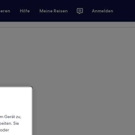
ieren
Hilfe
Meine Reisen
Anmelden
em Gerät zu,
eiten. Sie
 oder