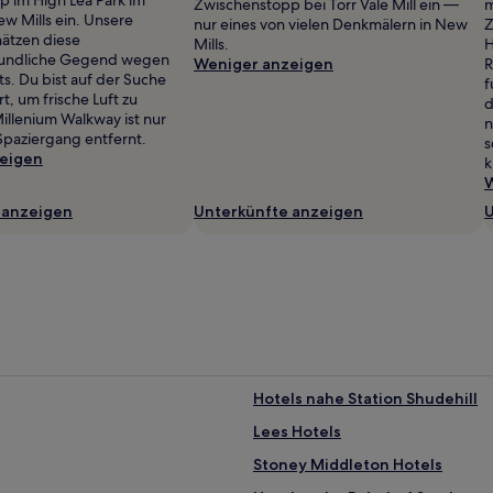
Zwischenstopp bei Torr Vale Mill ein —
m
w Mills ein. Unsere
nur eines von vielen Denkmälern in New
Z
ätzen diese
Mills.
H
undliche Gegend wegen
Weniger anzeigen
R
ts. Du bist auf der Suche
f
, um frische Luft zu
d
llenium Walkway ist nur
n
Spaziergang entfernt.
s
eigen
k
W
 anzeigen
Unterkünfte anzeigen
U
Hotels nahe Station Shudehill
Lees Hotels
Stoney Middleton Hotels