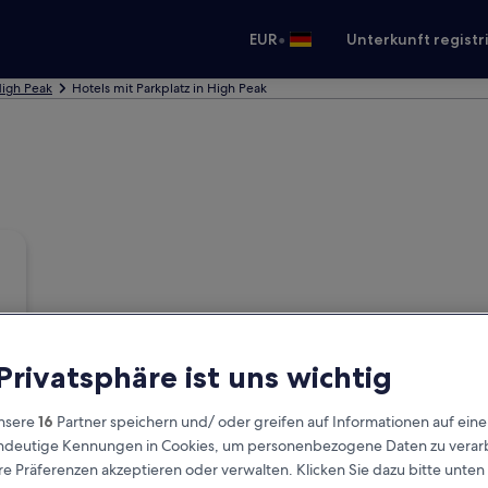
•
EUR
Unterkunft registr
High Peak
Hotels mit Parkplatz in High Peak
 Privatsphäre ist uns wichtig
nsere
16
Partner speichern und/ oder greifen auf Informationen auf ein
eindeutige Kennungen in Cookies, um personenbezogene Daten zu verarb
e Präferenzen akzeptieren oder verwalten. Klicken Sie dazu bitte unten