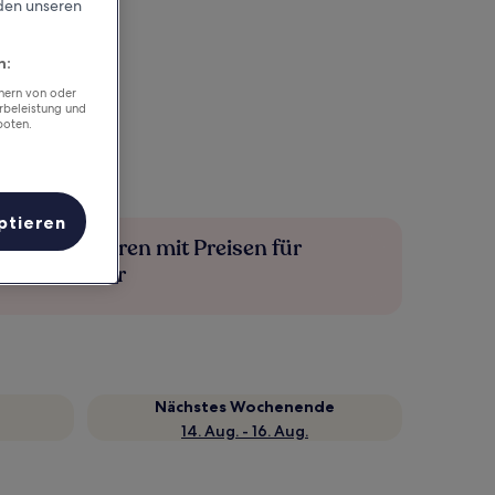
rden unseren
n:
chern von oder
rbeleistung und
boten.
ptieren
Mehr sparen mit Preisen für
Mitglieder
Nächstes Wochenende
14. Aug. - 16. Aug.