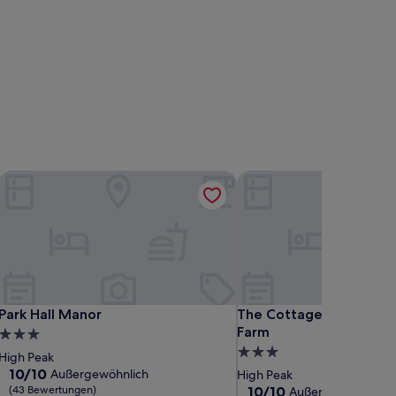
Park Hall Manor
The Cottage at Moseley
Park Hall Manor
The Cottage at Moseley
Park Hall Manor
The Cottage at Mosele
Farm
3.0-
3.0-
Sterne-
High Peak
Sterne-
Unterkunft
10.0
10/10
Außergewöhnlich
High Peak
von
Unterkunft
10.0
(43 Bewertungen)
10/10
Außergewöhnlich
(