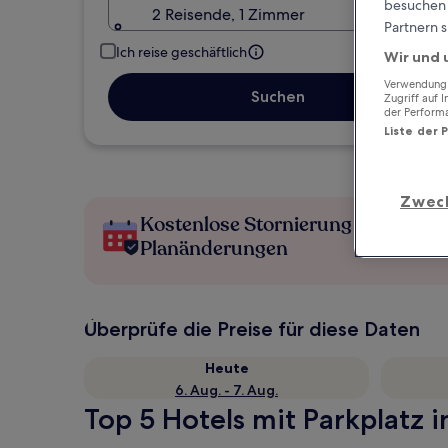
besuchen S
2 Reisende, 1 Zimmer
Partnern s
Ich reise geschäftlich
Wir und 
Verwendung g
Suchen
Zugriff auf 
der Perform
Liste der 
Zwec
Kostenlose Stornierung bei
Planänderungen
Überprüfe die Preise für diese Daten
Heute
6. Aug. - 7. Aug.
Top 5 Hotels mit Parkplatz i