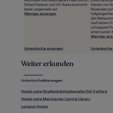
gefunden
Etihad Stadium und AO Arena bestimmt
Herzen von Ne
wurde.
keine Langeweile auf.
Reisenden sch
Preise
Weniger anzeigen
fußgängerfre
und
der Restauran
Verfügbarkeiten
nach einem Ort
können
schnappen? Mi
sich
einen kurzen 
ändern.
Weniger anz
Es
können
Unterkünfte anzeigen
Unterkünfte
zusätzliche
Bedingungen
gelten.
Weiter erkunden
Unterkünfte
Mietwagen
Hotels nahe Straßenbahnhaltestelle Old Trafford
Hotels nahe Manchester Central Library
Longnor Hotels