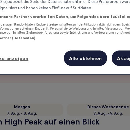
ie jederzeit die Seite der Datenschutzrichtlinie. Diese Präferenzen we
ignalisiert und haben keinen Einfluss auf Surfdaten.
unsere Partner verarbeiten Daten, um Folgendes bereitzustelle
enauer Standortdaten. Endgeräteeigenschaften zur Identifikation aktiv abfragen. Spei
Informationen auf einem Endgerät. Personalisierte Werbung und Inhalte, Messung von We
ance von Inhalten, Zielgruppenforschung sowie Entwicklung und Verbesserung von Ange
Partner (Lieferanten)
ke anzeigen
Alle ablehnen
Akze
Verdiene Prämien für jede
wahrgenommene Übernachtung
Morgen
Dieses Wochenende
7. Aug. - 8. Aug.
7. Aug. - 9. Aug.
n High Peak auf einen Blick