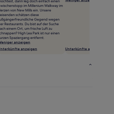
öchtest, dann leg doch einfach einen
wischenstopp im Millenium Walkway im
erzen von New Mills ein. Unsere
eisenden schätzen diese
ußgängerfreundliche Gegend wegen
er Restaurants. Du bist auf der Suche
ach einem Ort, um frische Luft zu
chnappen? High Lea Park ist nur einen
urzen Spaziergang entfernt.
eniger anzeigen
nterkünfte anzeigen
Unterkünfte anzeigen