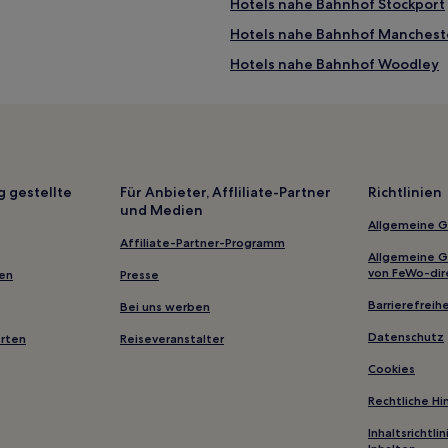
Hotels nahe Bahnhof Stockport
Hotels nahe Bahnhof Mancheste
Hotels nahe Bahnhof Woodley
Dore Hotels
Hotels nahe Albert Square
Hotels nahe Abbotsfield Park
Manchester Hotels
g gestellte
Für Anbieter, Affliliate-Partner
Richtlinien
und Medien
Hotels nahe Bahnhof Hope
Allgemeine 
Hotels nahe University of Salfo
Affiliate-Partner-Programm
Allgemeine 
Hotels nahe HOME Theater Ma
von FeWo-dir
gen
Presse
Hotels nahe Wythenshawe
Barrierefreihe
Bei uns werben
Sheffield District: Hotels
Datenschutz
erten
Reiseveranstalter
Hotels nahe Bahnhof Chinley
Cookies
Middleton Hotels
Rechtliche H
Tideswell Hotels
Inhaltsrichtl