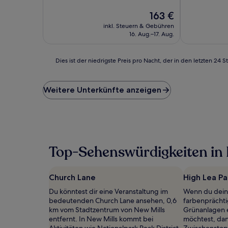
10,
10,
Außergewöhnlich,
Der
Wunderbar,
163 €
(117
Preis
(90
inkl. Steuern & Gebühren
Bewertungen)
beträgt
Bewertunge
16. Aug.–17. Aug.
163 €
Dies
Dies ist der niedrigste Preis pro Nacht, der in den letzten 
ist
der
niedrigste
Weitere Unterkünfte anzeigen
Preis
pro
Nacht,
der
in
den
Top-Sehenswürdigkeiten in
letzten
24 Stunden
für
Church Lane
High Lea Pa
einen
Aufenthalt
Du könntest dir eine Veranstaltung im
Wenn du dein
mit
bedeutenden Church Lane ansehen, 0,6
farbenprächt
1 Übernachtung
km vom Stadtzentrum von New Mills
Grünanlagen 
von
entfernt. In New Mills kommt bei
möchtest, dan
2 Erwachsenen
Aktivitäten wie Nationalpark Peak District,
Zwischenstopp