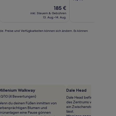
10,
von
Außergewöhnlich,
Der
185 €
10,
(43
Preis
Außergewöhnlich,
inkl. Steuern & Gebühren
inkl. Steu
Bewertungen)
beträgt
(1
13. Aug.–14. Aug.
15
185 €
Bewertung)
rde. Preise und Verfügbarkeiten können sich ändern. Es können
Millenium Walkway
Dale Head
.0/10 (4 Bewertungen)
Dale Head befindet sich 6,4 k
des Zentrums von High Peak, s
enn du deinen Füßen inmitten von
ein Zwischenstopp problemlos
arbenprächtigen Blumen und
lässt.
rünanlagen eine Pause gönnen
Weniger anzeigen