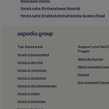
Newhaven Hotels
Hotels nahe Wythenshawe Hospital
Hotels nahe Straßenbahnhaltestelle Queens Road
Hotels nahe Straßenbahnhaltestelle Newhey
Romiley Hotels
Cheadle Hulme Hotels
Hotels nahe National Football Museum
Top-Reiseziele
Support und häufi
Fragen
Hotels nahe Chatsworth House
Hotels in Deutschland
Hotels nahe Bahnhof Levenshulme
Meine Buchungen
Hotels in den USA
Horton Hotels
Häufig gestellte Fra
Hotels in Tschechien
Sheldon Hotels
Kontakt
Hotels in Österreich
St. John's: Hotels
Eine Unterkunft bew
Hotels in den Niederlanden
Ashley Hotels
Hotels in Italien
Wythenshawe Hotels
Hotels in Schweden
Clayton Hotels