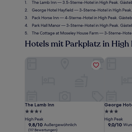
The Lamb Inn
— 3.5-Sterne-Hotel in High Peak. Gäst
George Hotel Hayfield
— 3-Sterne-Hotel in High Peak
Pack Horse Inn
— 4-Sterne-Hotel in High Peak. Gäste
Park Hall Manor
— 3-Sterne-Hotel in High Peak. Gäst
The Cottage at Moseley House Farm
— 3-Sterne-Hotel
Hotels mit Parkplatz in High
The Lamb Inn
George Hote
The Lamb Inn
George Hote
The Lamb Inn
George Hote
3.5-
3.0-
Sterne-
Sterne-
High Peak
High Peak
Unterkunft
Unterkunft
9.8
9.0
9,8/10
9,0/10
Außergewöhnlich
Wun
von
von
(117 Bewertungen)