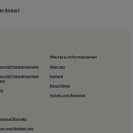
r Airport
Weitere Informationen
Geschäftsbedingungen
Über uns
rd
Geschäftsbedingungen
Karriere
nchester
ekt
Reiseführer
it
Hotels.com Rewards
inweise/Kontakt
inien und Melden von