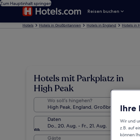
Zum Hauptinhalt springen
Reisen buchen
Hotels
Hotels in Großbritannien
Hotels in England
Hotels in 
Hotels mit Parkplatz in
High Peak
Wo soll’s hingehen?
Ihre
Daten
Wir und u
Do., 20. Aug. - Fr., 21. Aug.
z.B. auf 
können Ihr
Gäste