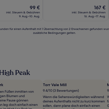
10,
Der
Außergewöhnlich,
Der
99 €
167 €
Preis
(679
Preis
inkl. Steuern & Gebühren
inkl. Steuern & Gebühren
n)
beträgt
Bewertungen)
beträgt
9. Aug.–10. Aug.
16. Aug.–17. Aug.
99 €
167 €
24 Stunden für einen Aufenthalt mit 1 Übernachtung von 2 Erwachsenen gefunden wu
zusätzliche Bedingungen gelten.
 High Peak
rk
Torr Vale Mill
9.4/10 (3 Bewertungen)
9
en Füßen inmitten von
igen Blumen und
Wenn die Sehenswürdigkeiten während
W
eine Pause gönnen
deines Aufenthalts nicht zu kurz kommen
f
n leg doch einfach einen
sollen, dann plane doch einfach einen
G
 im High Lea Park im