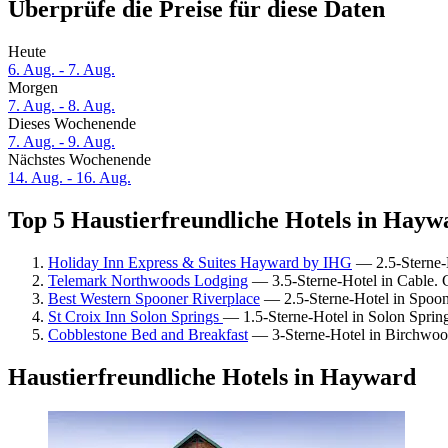
Überprüfe die Preise für diese Daten
Heute
6. Aug. - 7. Aug.
Morgen
7. Aug. - 8. Aug.
Dieses Wochenende
7. Aug. - 9. Aug.
Nächstes Wochenende
14. Aug. - 16. Aug.
Top 5 Haustierfreundliche Hotels in Haywa
Holiday Inn Express & Suites Hayward by IHG
— 2.5-Sterne-
Telemark Northwoods Lodging
— 3.5-Sterne-Hotel in Cable.
Best Western Spooner Riverplace
— 2.5-Sterne-Hotel in Spoon
St Croix Inn Solon Springs
— 1.5-Sterne-Hotel in Solon Sprin
Cobblestone Bed and Breakfast
— 3-Sterne-Hotel in Birchwoo
Haustierfreundliche Hotels in Hayward