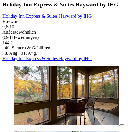
Holiday Inn Express & Suites Hayward by IHG
Holiday Inn Express & Suites Hayward by IHG
Hayward
9,6/10
Außergewöhnlich
(698 Bewertungen)
144 €
inkl. Steuern & Gebühren
30. Aug.–31. Aug.
Holiday Inn Express & Suites Hayward by IHG