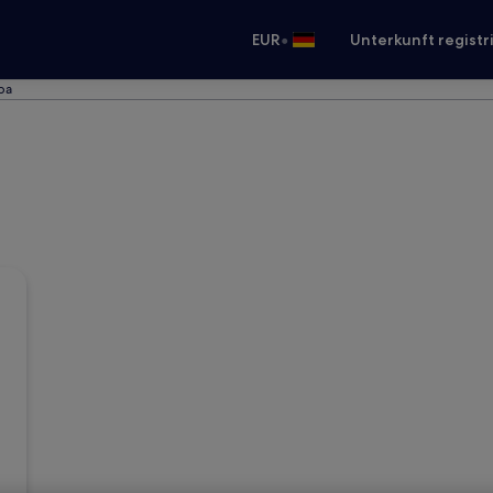
•
EUR
Unterkunft registr
oba