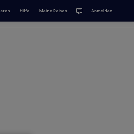
ieren
Hilfe
Meine Reisen
Anmelden