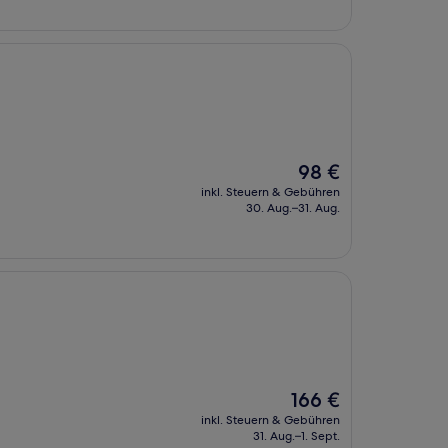
Der
98 €
Preis
inkl. Steuern & Gebühren
beträgt
30. Aug.–31. Aug.
98 €
Der
166 €
Preis
inkl. Steuern & Gebühren
beträgt
31. Aug.–1. Sept.