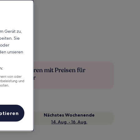
em Gerät zu,
eiten. Sie
 oder
rden unseren
n:
Mehr sparen mit Preisen für
Mitglieder
chern von oder
rbeleistung und
boten.
ptieren
Nächstes Wochenende
14. Aug. - 16. Aug.