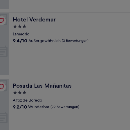
(50
Bewertungen)
Hotel Verdemar
Hotel Verdemar
3.0-
Sterne-
Lamadrid
Unterkunft
9.4
9,4/10
Außergewöhnlich
(3 Bewertungen)
von
10,
Außergewöhnlich,
(3
Bewertungen)
Posada Las Mañanitas
Posada Las Mañanitas
3.0-
Sterne-
Alfoz de Lloredo
Unterkunft
9.2
9,2/10
Wunderbar
(22 Bewertungen)
von
10,
Wunderbar,
(22