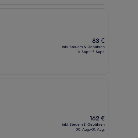
Der
83 €
Preis
inkl. Steuern & Gebühren
beträgt
6. Sept.–7. Sept.
83 €
Der
162 €
Preis
inkl. Steuern & Gebühren
beträgt
30. Aug.–31. Aug.
162 €