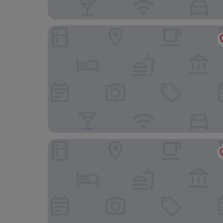
Posada La Casona de Los Güelitos
Posada La Casa del Organista