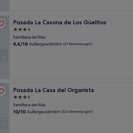
Bewertungen)
Posada La Casona de Los Güelitos
Posada La Casona de Los Güelitos
3.5-
Sterne-
Santillana del Mar
Unterkunft
9.4
9,4/10
Außergewöhnlich
(27 Bewertungen)
von
10,
Außergewöhnlich,
(27
Bewertungen)
Posada La Casa del Organista
Posada La Casa del Organista
3.5-
Sterne-
Santillana del Mar
Unterkunft
10.0
10/10
Außergewöhnlich
(223 Bewertungen)
von
10,
Außergewöhnlich,
(223