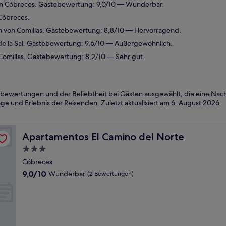
in Cóbreces. Gästebewertung: 9,0/10 — Wunderbar.
Cóbreces.
m von Comillas. Gästebewertung: 8,8/10 — Hervorragend.
e la Sal. Gästebewertung: 9,6/10 — Außergewöhnlich.
Comillas. Gästebewertung: 8,2/10 — Sehr gut.
bewertungen und der Beliebtheit bei Gästen ausgewählt, die eine Nach
ge und Erlebnis der Reisenden. Zuletzt aktualisiert am
6. August 2026
.
Apartamentos El Camino del Norte
Apartamentos El Camino del Norte
3.0-
Sterne-
Cóbreces
Unterkunft
9.0
9,0/10
Wunderbar
(2 Bewertungen)
von
10,
Wunderbar,
(2
Bewertungen)