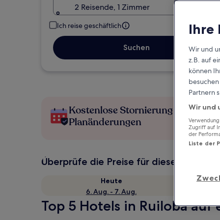
2 Reisende, 1 Zimmer
Ihre
Ich reise geschäftlich
Suchen
Wir und u
z.B. auf 
können Ihr
besuchen S
Partnern s
Wir und 
Kostenlose Stornierung bei
Planänderungen
Verwendung g
Zugriff auf 
der Perform
Liste der 
Überprüfe die Preise für diese Daten
Zwec
Heute
6. Aug. - 7. Aug.
Top 5 Hotels in Ruiloba auf 