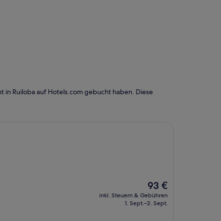
t in Ruiloba auf Hotels.com gebucht haben. Diese
Der
93 €
Preis
inkl. Steuern & Gebühren
beträgt
1. Sept.–2. Sept.
93 €