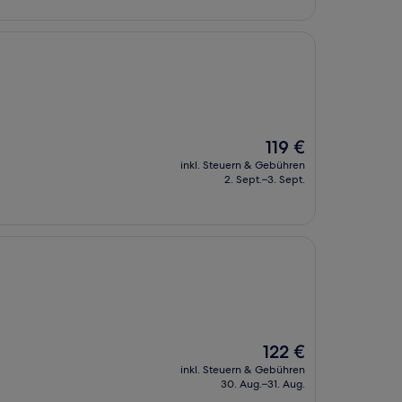
Der
119 €
Preis
inkl. Steuern & Gebühren
beträgt
2. Sept.–3. Sept.
119 €
Der
122 €
Preis
inkl. Steuern & Gebühren
beträgt
30. Aug.–31. Aug.
122 €