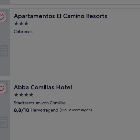
Apartamentos El Camino Resorts
Apartamentos El Camino Resorts
3.0-
Sterne-
Cóbreces
Unterkunft
Abba Comillas Hotel
Abba Comillas Hotel
4.0-
Sterne-
Stadtzentrum von Comillas
Unterkunft
8.8
8,8/10
Hervorragend
(126 Bewertungen)
von
10,
Hervorragend,
(126
Bewertungen)