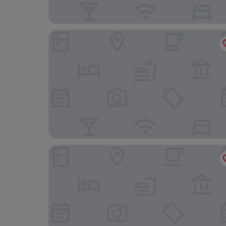
CASA LUCA DE TENA
Trisileja en Posada la Busta