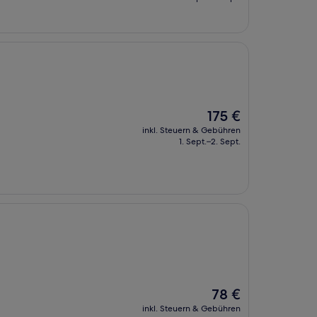
94 €
Der
175 €
Preis
inkl. Steuern & Gebühren
beträgt
1. Sept.–2. Sept.
175 €
Der
78 €
Preis
inkl. Steuern & Gebühren