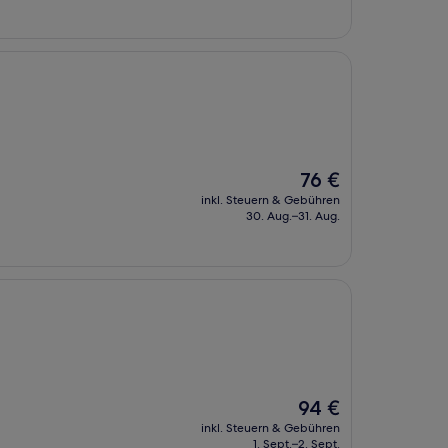
166 €
Der
76 €
Preis
inkl. Steuern & Gebühren
beträgt
30. Aug.–31. Aug.
76 €
Der
94 €
Preis
inkl. Steuern & Gebühren
beträgt
1. Sept.–2. Sept.