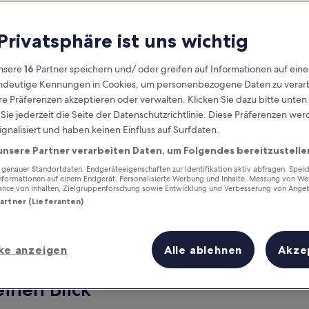
 Privatsphäre ist uns wichtig
nsere
16
Partner speichern und/ oder greifen auf Informationen auf ein
eindeutige Kennungen in Cookies, um personenbezogene Daten zu verarb
e Präferenzen akzeptieren oder verwalten. Klicken Sie dazu bitte unten
ie jederzeit die Seite der Datenschutzrichtlinie. Diese Präferenzen we
ignalisiert und haben keinen Einfluss auf Surfdaten.
unsere Partner verarbeiten Daten, um Folgendes bereitzustelle
Verdiene Prämien für jede
wahrgenommene Übernachtung
enauer Standortdaten. Endgeräteeigenschaften zur Identifikation aktiv abfragen. Spei
Informationen auf einem Endgerät. Personalisierte Werbung und Inhalte, Messung von We
ance von Inhalten, Zielgruppenforschung sowie Entwicklung und Verbesserung von Ange
Partner (Lieferanten)
ke anzeigen
Alle ablehnen
Akze
Morgen
Dieses Wochenende
7. Aug. - 8. Aug.
7. Aug. - 9. Aug.
einen Blick