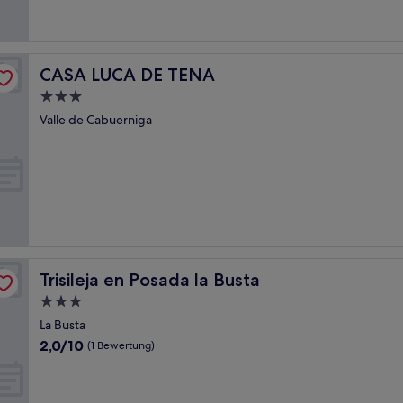
Bewertungen)
CASA LUCA DE TENA
CASA LUCA DE TENA
3.0-
Sterne-
Valle de Cabuerniga
Unterkunft
Trisileja en Posada la Busta
Trisileja en Posada la Busta
3.0-
Sterne-
La Busta
Unterkunft
2.0
2,0/10
(1 Bewertung)
von
10,
(1