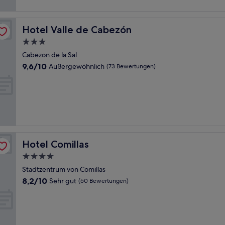
Hotel Valle de Cabezón
Hotel Valle de Cabezón
3.0-
Sterne-
Cabezon de la Sal
Unterkunft
9.6
9,6/10
Außergewöhnlich
(73 Bewertungen)
von
10,
Außergewöhnlich,
(73
Bewertungen)
Hotel Comillas
Hotel Comillas
4.0-
Sterne-
Stadtzentrum von Comillas
Unterkunft
8.2
8,2/10
Sehr gut
(50 Bewertungen)
von
10,
Sehr
gut,