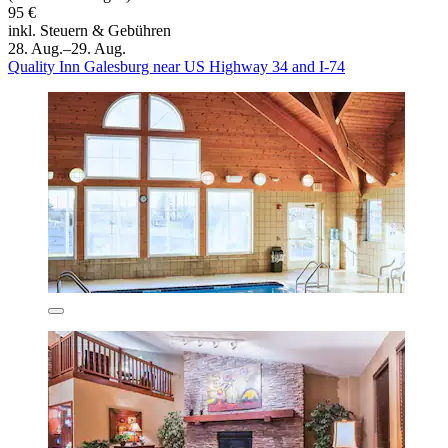
95 €
inkl. Steuern & Gebühren
28. Aug.–29. Aug.
Quality Inn Galesburg near US Highway 34 and I-74