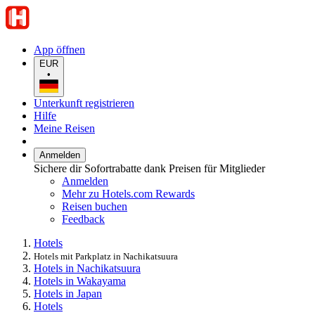
App öffnen
EUR
•
Unterkunft registrieren
Hilfe
Meine Reisen
Anmelden
Sichere dir Sofortrabatte dank Preisen für Mitglieder
Anmelden
Mehr zu Hotels.com Rewards
Reisen buchen
Feedback
Hotels
Hotels mit Parkplatz in Nachikatsuura
Hotels in Nachikatsuura
Hotels in Wakayama
Hotels in Japan
Hotels