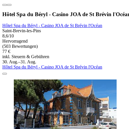
Hôtel Spa du Béryl - Casino JOA de St Brévin l'Océa
Hôtel Spa du Béryl - Casino JOA de St Brévin l'Océan
Saint-Brevin-les-Pins
8,6/10
Hervorragend
(503 Bewertungen)
77 €
inkl. Steuern & Gebühren
30. Aug.–31. Aug.
Hôtel Spa du Béryl - Casino JOA de St Brévin l'Océan