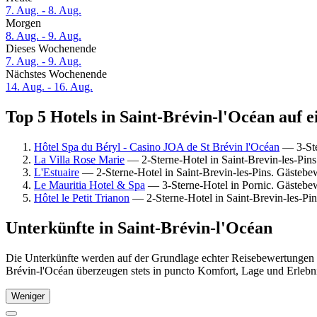
7. Aug. - 8. Aug.
Morgen
8. Aug. - 9. Aug.
Dieses Wochenende
7. Aug. - 9. Aug.
Nächstes Wochenende
14. Aug. - 16. Aug.
Top 5 Hotels in Saint-Brévin-l'Océan auf e
Hôtel Spa du Béryl - Casino JOA de St Brévin l'Océan
— 3-Ste
La Villa Rose Marie
— 2-Sterne-Hotel in Saint-Brevin-les-Pin
L'Estuaire
— 2-Sterne-Hotel in Saint-Brevin-les-Pins. Gästeb
Le Mauritia Hotel & Spa
— 3-Sterne-Hotel in Pornic. Gästebe
Hôtel le Petit Trianon
— 2-Sterne-Hotel in Saint-Brevin-les-Pi
Unterkünfte in Saint-Brévin-l'Océan
Die Unterkünfte werden auf der Grundlage echter Reisebewertungen un
Brévin-l'Océan überzeugen stets in puncto Komfort, Lage und Erlebni
Weniger