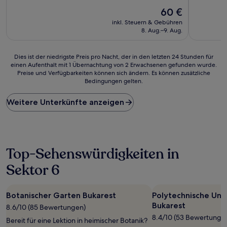
10,
10,
Hervorragend,
Der
Hervorrag
60 €
(19
Preis
(30
inkl. Steuern & Gebühren
Bewertungen)
beträgt
Bewertun
8. Aug.–9. Aug.
60 €
Dies
Dies ist der niedrigste Preis pro Nacht, der in den letzten 24 Stunden für
einen Aufenthalt mit 1 Übernachtung von 2 Erwachsenen gefunden wurde.
ist
Preise und Verfügbarkeiten können sich ändern. Es können zusätzliche
der
Bedingungen gelten.
niedrigste
Preis
Weitere Unterkünfte anzeigen
pro
Nacht,
der
in
den
letzten
Top-Sehenswürdigkeiten in
24 Stunden
Sektor 6
für
einen
Aufenthalt
mit
Botanischer Garten Bukarest
Polytechnische Univ
1 Übernachtung
Bukarest
8.6/10 (85 Bewertungen)
von
8.4/10 (53 Bewertunge
Bereit für eine Lektion in heimischer Botanik?
2 Erwachsenen