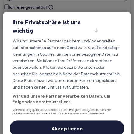
Ich reise geschäftlich
Suchen
Ihre Privatsphäre ist uns
wichtig
Wir und unsere
16
Partner speichern und/ oder greifen
Kostenlose Stornierung bei
auf Informationen auf einem Gerät zu, z.B. auf eindeutige
Planänderungen
Kennungen in Cookies, um personenbezogene Daten zu
verarbeiten. Sie können Ihre Präferenzen akzeptieren
Verdiene Prämien für jede
oder verwalten. Klicken Sie dazu bitte unten oder
wahrgenommene Übernachtung
besuchen Sie jederzeit die Seite der Datenschutzrichtlinie.
Diese Präferenzen werden unseren Partnern signalisiert
und haben keinen Einfluss auf Surfdaten.
Mehr sparen mit Preisen für Mitglieder
Wir und unsere Partner verarbeiten Daten, um
Folgendes bereitzustellen:
Verwendung genauer Standortdaten. Endgeräteeigenschaften zur
Überprüfe die Preise für diese Daten
Identifikation aktiv abfragen. Speichern von oder Zugriff auf
Informationen auf einem Endgerät. Personalisierte Werbung und
Inhalte, Messung von Werbeleistung und der Performance von Inhalten,
Heute
Morgen
Zielgruppenforschung sowie Entwicklung und Verbesserung von
Akzeptieren
Angeboten.
6. Aug. - 7. Aug.
7. Aug. - 8. Aug.