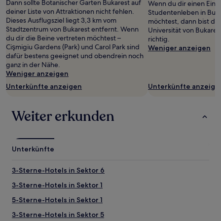
Dann sollte Botanischer Garten Bukarest auf
gefunden
Wenn du dir einen Ein
deiner Liste von Attraktionen nicht fehlen.
wurde.
Studentenleben in Buk
Dieses Ausflugsziel liegt 3,3 km vom
Preise
möchtest, dann bist du
Stadtzentrum von Bukarest entfernt. Wenn
und
Universität von Bukares
du dir die Beine vertreten möchtest –
Verfügbarkeiten
richtig.
Cişmigiu Gardens (Park) und Carol Park sind
können
Weniger anzeigen
dafür bestens geeignet und obendrein noch
sich
ganz in der Nähe.
ändern.
Weniger anzeigen
Es
können
Unterkünfte anzeigen
Unterkünfte anzeige
zusätzliche
Bedingungen
gelten.
Weiter erkunden
Unterkünfte
3-Sterne-Hotels in Sektor 6
3-Sterne-Hotels in Sektor 1
5-Sterne-Hotels in Sektor 1
3-Sterne-Hotels in Sektor 5