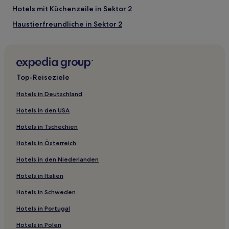
Hotels mit Küchenzeile in Sektor 2
Haustierfreundliche in Sektor 2
Business in Sektor 5
Hotels mit Parkplatz in Sektor 5
Haustierfreundliche in Altstadt Bucharest
Top-Reiseziele
Hotels mit Fitnessbereich in Altstadt Bucharest
Hotels in Deutschland
Hotels mit Küchenzeile in Altstadt Bucharest
Hotels in den USA
Günstige in Altstadt Bucharest
Hotels in Tschechien
Hotels mit Parkplatz in Altstadt Bucharest
Hotels in Österreich
Familien in Altstadt Bucharest
Hotels in den Niederlanden
Lgbtqia-Freundliche in Altstadt Bucharest
Hotels in Italien
Luxus in Altstadt Bucharest
Günstige in Lipscani
Hotels in Schweden
Luxus in Lipscani
Hotels in Portugal
Hotels mit Küchenzeile in Sektor 6
Hotels in Polen