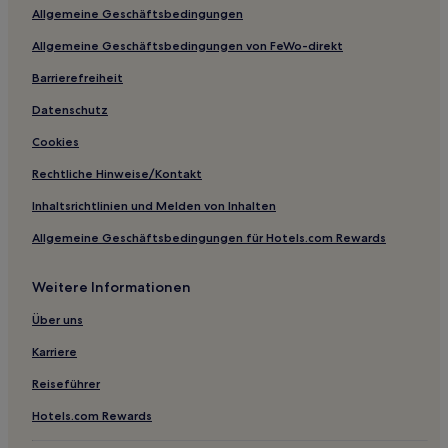
Allgemeine Geschäftsbedingungen
Sektor 5: Hotels
Allgemeine Geschäftsbedingungen von FeWo-direkt
Hotels nahe Bazilescu Park
Barrierefreiheit
Sektor 1: Hotels
Hotels nahe Theodor Aman Museum
Datenschutz
Hotels nahe Casino im JW Marriott Bucharest Grand Hotel
Cookies
Lupeasca: Hotels
Rechtliche Hinweise/Kontakt
Hotels nahe Bulandra Theater - Izvor Halle
Inhaltsrichtlinien und Melden von Inhalten
Hotels nahe Parlamentspalast
Allgemeine Geschäftsbedingungen für Hotels.com Rewards
Hotels nahe Cişmigiu Gardens
Weitere Informationen
Hotels nahe Vasile Urseanu Astronomisches
Observatorium
Über uns
Hotels nahe America Haus
Karriere
Hotels nahe Opernzentrum
Reiseführer
Hotels nahe Petrom City
Hotels.com Rewards
Hotels nahe Holocaust-Mahnmal