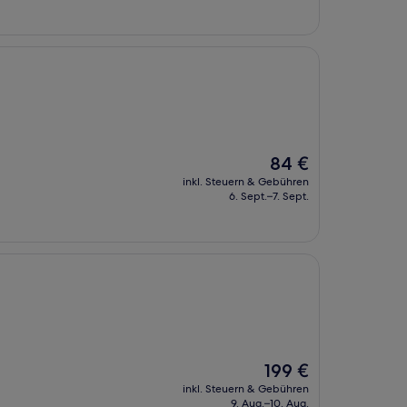
232 €
Der
84 €
Preis
inkl. Steuern & Gebühren
beträgt
6. Sept.–7. Sept.
84 €
Der
199 €
Preis
inkl. Steuern & Gebühren
beträgt
9. Aug.–10. Aug.