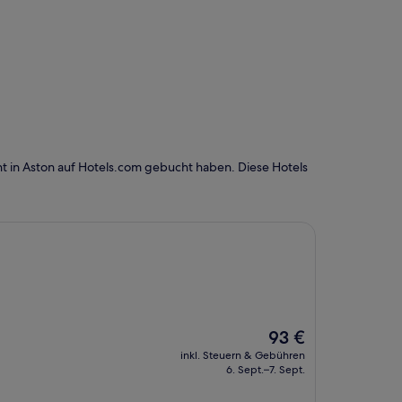
t in Aston auf Hotels.com gebucht haben. Diese Hotels
Der
93 €
Preis
inkl. Steuern & Gebühren
beträgt
6. Sept.–7. Sept.
93 €