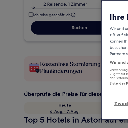
2 Reisende, 1 Zimmer
Ihre
Ich reise geschäftlich
Suchen
Wir und u
z.B. auf 
können Ihr
besuchen S
Partnern s
Wir und 
Kostenlose Stornierung bei
Planänderungen
Verwendung g
Zugriff auf 
der Perform
Liste der 
Überprüfe die Preise für diese Daten
Zwec
Heute
6. Aug. - 7. Aug.
Top 5 Hotels in Aston auf ei