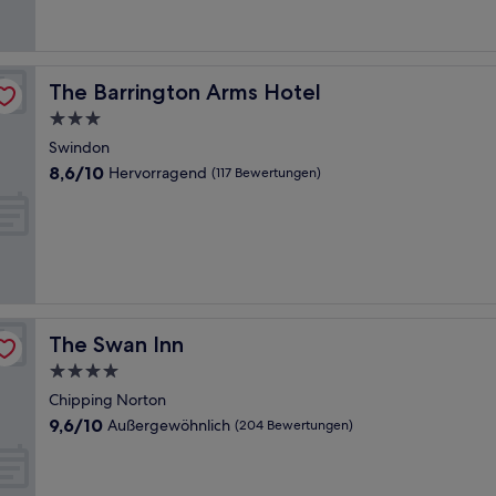
Bewertungen)
The Barrington Arms Hotel
The Barrington Arms Hotel
3.0-
Sterne-
Swindon
Unterkunft
8.6
8,6/10
Hervorragend
(117 Bewertungen)
von
10,
Hervorragend,
(117
Bewertungen)
The Swan Inn
The Swan Inn
4.0-
Sterne-
Chipping Norton
Unterkunft
9.6
9,6/10
Außergewöhnlich
(204 Bewertungen)
von
10,
Außergewöhnlich,