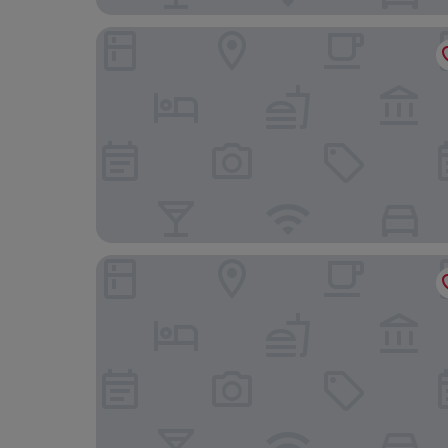
The Fleece
Sudbury House Hotel