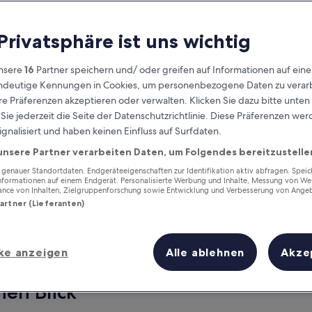
 Privatsphäre ist uns wichtig
nsere
16
Partner speichern und/ oder greifen auf Informationen auf ein
eindeutige Kennungen in Cookies, um personenbezogene Daten zu verarb
e Präferenzen akzeptieren oder verwalten. Klicken Sie dazu bitte unten
ie jederzeit die Seite der Datenschutzrichtlinie. Diese Präferenzen we
ignalisiert und haben keinen Einfluss auf Surfdaten.
unsere Partner verarbeiten Daten, um Folgendes bereitzustelle
Verdiene Prämien für jede
wahrgenommene Übernachtung
enauer Standortdaten. Endgeräteeigenschaften zur Identifikation aktiv abfragen. Spei
Informationen auf einem Endgerät. Personalisierte Werbung und Inhalte, Messung von We
ance von Inhalten, Zielgruppenforschung sowie Entwicklung und Verbesserung von Ange
Partner (Lieferanten)
ke anzeigen
Alle ablehnen
Akze
Morgen
Dieses Wochenende
7. Aug. - 8. Aug.
7. Aug. - 9. Aug.
nen Blick