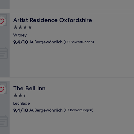
Bewertungen)
Artist Residence Oxfordshire
Artist Residence Oxfordshire
4.0-
Sterne-
Witney
Unterkunft
9.4
9,4/10
Außergewöhnlich
(110 Bewertungen)
von
10,
Außergewöhnlich,
(110
Bewertungen)
The Bell Inn
The Bell Inn
2.5-
Sterne-
Lechlade
Unterkunft
9.4
9,4/10
Außergewöhnlich
(117 Bewertungen)
von
10,
Außergewöhnlich,
(117