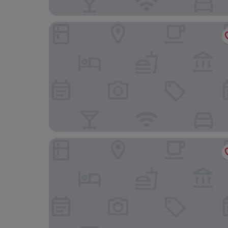
Artist Residence Oxfordshire
The Bell Inn