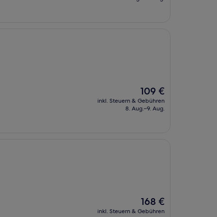
199 €
Der
109 €
Preis
inkl. Steuern & Gebühren
beträgt
8. Aug.–9. Aug.
109 €
Der
168 €
Preis
inkl. Steuern & Gebühren