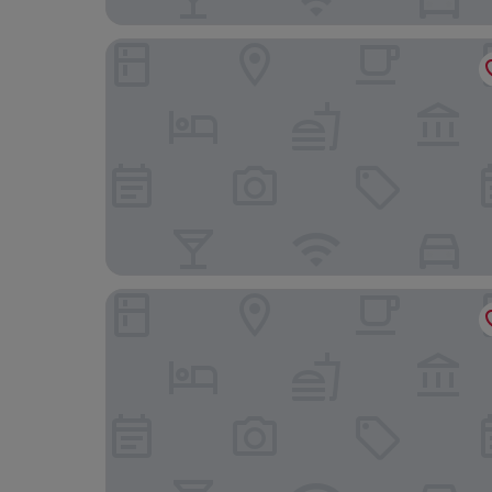
The Old Crown Coaching Inn
Bear and Ragged Staff