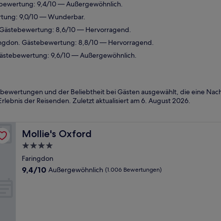
ebewertung: 9,4/10 — Außergewöhnlich.
rtung: 9,0/10 — Wunderbar.
 Gästebewertung: 8,6/10 — Hervorragend.
ingdon. Gästebewertung: 8,8/10 — Hervorragend.
Gästebewertung: 9,6/10 — Außergewöhnlich.
bewertungen und der Beliebtheit bei Gästen ausgewählt, die eine Nach
rlebnis der Reisenden. Zuletzt aktualisiert am
6. August 2026
.
Mollie's Oxford
Mollie's Oxford
4.0-
Sterne-
Faringdon
Unterkunft
9.4
9,4/10
Außergewöhnlich
(1.006 Bewertungen)
von
10,
Außergewöhnlich,
(1.006
Bewertungen)