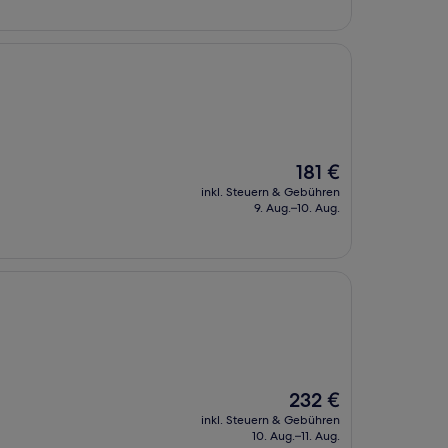
Der
181 €
Preis
inkl. Steuern & Gebühren
beträgt
9. Aug.–10. Aug.
181 €
Der
232 €
Preis
inkl. Steuern & Gebühren
beträgt
10. Aug.–11. Aug.