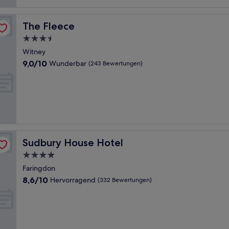
The Fleece
The Fleece
3.5-
Sterne-
Witney
Unterkunft
9.0
9,0/10
Wunderbar
(243 Bewertungen)
von
10,
Wunderbar,
(243
Bewertungen)
Sudbury House Hotel
Sudbury House Hotel
4.0-
Sterne-
Faringdon
Unterkunft
8.6
8,6/10
Hervorragend
(332 Bewertungen)
von
10,
Hervorragend,
(332
Bewertungen)