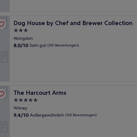
Bewertungen)
Dog House by Chef and Brewer Collection
Dog House by Chef and Brewer Collection
3.0-
Sterne-
Abingdon
Unterkunft
8.0
8,0/10
Sehr gut
(351 Bewertungen)
von
10,
Sehr
gut,
(351
Bewertungen)
The Harcourt Arms
The Harcourt Arms
5.0-
Sterne-
Witney
Unterkunft
9.4
9,4/10
Außergewöhnlich
(125 Bewertungen)
von
10,
Außergewöhnlich,
(125