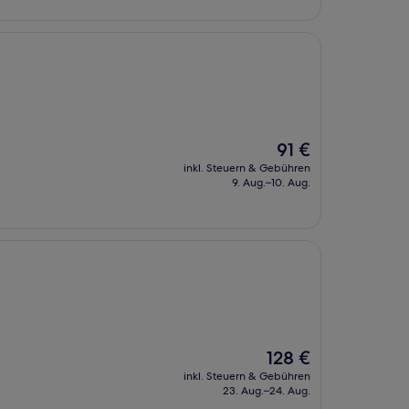
Der
91 €
Preis
inkl. Steuern & Gebühren
beträgt
9. Aug.–10. Aug.
91 €
Der
128 €
Preis
inkl. Steuern & Gebühren
beträgt
23. Aug.–24. Aug.
128 €