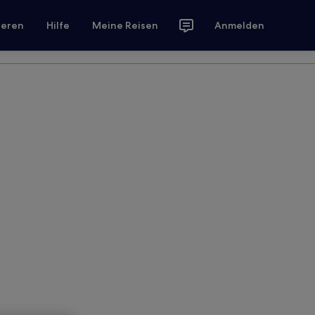
ieren
Hilfe
Meine Reisen
Anmelden