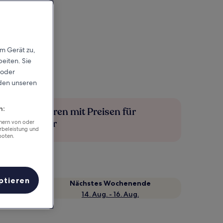
em Gerät zu,
eiten. Sie
 oder
rden unseren
n:
Mehr sparen mit Preisen für
Mitglieder
chern von oder
rbeleistung und
boten.
ptieren
Nächstes Wochenende
14. Aug. - 16. Aug.