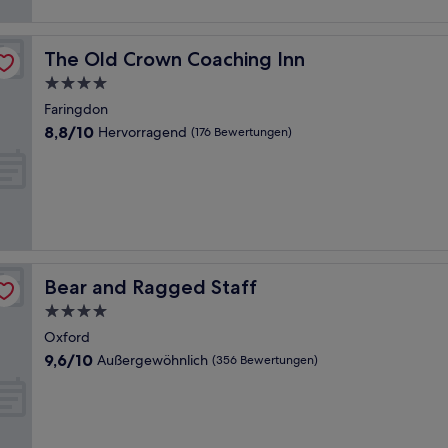
The Old Crown Coaching Inn
The Old Crown Coaching Inn
4.0-
Sterne-
Faringdon
Unterkunft
8.8
8,8/10
Hervorragend
(176 Bewertungen)
von
10,
Hervorragend,
(176
Bewertungen)
Bear and Ragged Staff
Bear and Ragged Staff
4.0-
Sterne-
Oxford
Unterkunft
9.6
9,6/10
Außergewöhnlich
(356 Bewertungen)
von
10,
Außergewöhnlich,
(356