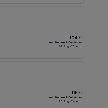
Der
104 €
Preis
inkl. Steuern & Gebühren
beträgt
24. Aug.–25. Aug.
104 €
Der
115 €
Preis
inkl. Steuern & Gebühren
beträgt
23. Aug.–24. Aug.
115 €