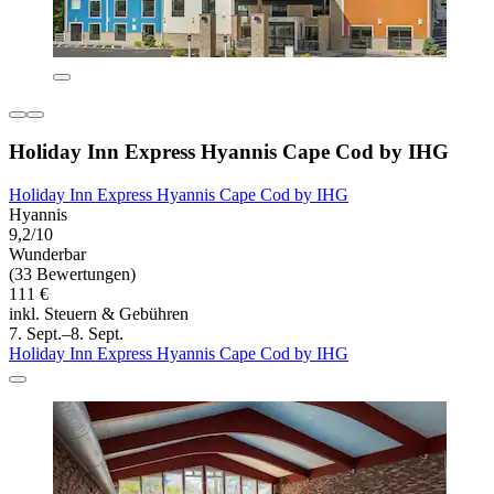
Holiday Inn Express Hyannis Cape Cod by IHG
Holiday Inn Express Hyannis Cape Cod by IHG
Hyannis
9,2/10
Wunderbar
(33 Bewertungen)
111 €
inkl. Steuern & Gebühren
7. Sept.–8. Sept.
Holiday Inn Express Hyannis Cape Cod by IHG