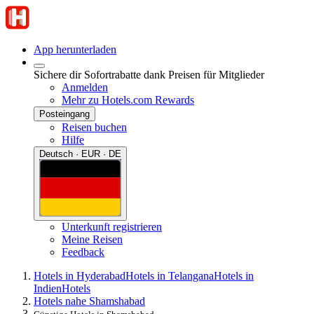
App herunterladen
Sichere dir Sofortrabatte dank Preisen für Mitglieder
Anmelden
Mehr zu Hotels.com Rewards
Posteingang
Reisen buchen
Hilfe
Deutsch · EUR · DE
Unterkunft registrieren
Meine Reisen
Feedback
Hotels in Hyderabad
Hotels in Telangana
Hotels in
Indien
Hotels
Hotels nahe Shamshabad