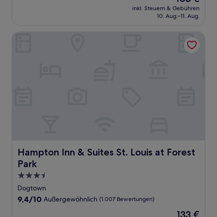
Preis
Wunderbar,
inkl. Steuern & Gebühren
beträgt
10. Aug.–11. Aug.
(424
103 €
Bewertungen)
Hampton Inn & Suites St. Louis at Forest Park
Hampton Inn & Suites St. Louis at Forest Park
Hampton Inn & Suites St. Louis at Forest
Park
3.5-
Sterne-
Dogtown
Unterkunft
9.4
9,4/10
Außergewöhnlich
(1.007 Bewertungen)
von
Der
133 €
10,