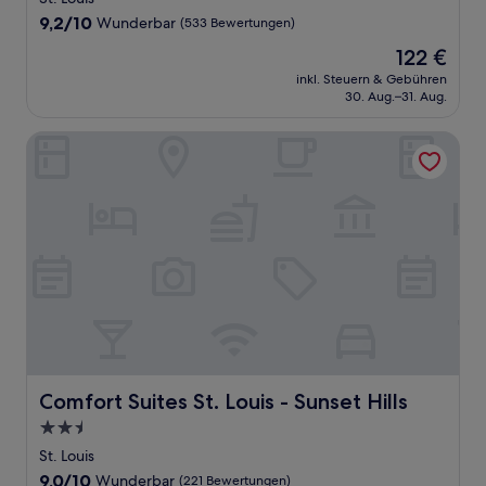
Unterkunft
9.2
9,2/10
Wunderbar
(533 Bewertungen)
von
Der
122 €
10,
Preis
Wunderbar,
inkl. Steuern & Gebühren
beträgt
30. Aug.–31. Aug.
(533
122 €
Bewertungen)
Comfort Suites St. Louis - Sunset Hills
Comfort Suites St. Louis - Sunset Hills
Comfort Suites St. Louis - Sunset Hills
2.5-
Sterne-
St. Louis
Unterkunft
9.0
9,0/10
Wunderbar
(221 Bewertungen)