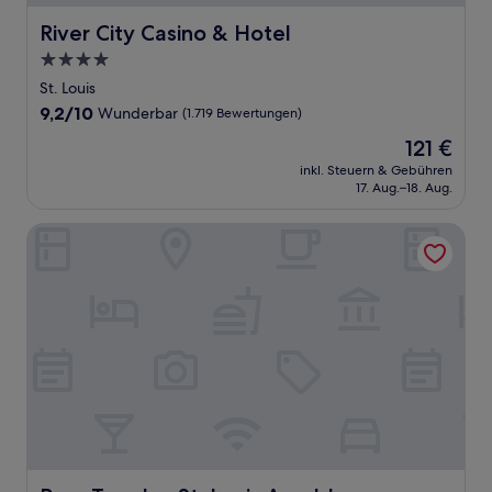
River City Casino & Hotel
River City Casino & Hotel
4.0-
Sterne-
St. Louis
Unterkunft
9.2
9,2/10
Wunderbar
(1.719 Bewertungen)
von
Der
121 €
10,
Preis
Wunderbar,
inkl. Steuern & Gebühren
beträgt
17. Aug.–18. Aug.
(1.719
121 €
Bewertungen)
Pear Tree Inn St. Louis Arnold