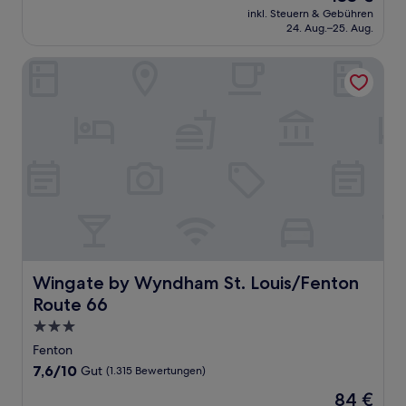
Preis
Außergewöhnlich,
inkl. Steuern & Gebühren
beträgt
24. Aug.–25. Aug.
(1.007
133 €
Bewertungen)
Wingate by Wyndham St. Louis/Fenton Route 66
Wingate by Wyndham St. Louis/Fenton Route 66
Wingate by Wyndham St. Louis/Fenton
Route 66
3.0-
Sterne-
Fenton
Unterkunft
7.6
7,6/10
Gut
(1.315 Bewertungen)
von
Der
84 €
10,