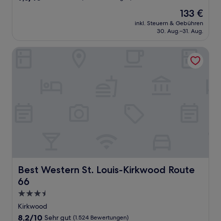
von
Der
133 €
10,
Preis
Wunderbar,
inkl. Steuern & Gebühren
beträgt
30. Aug.–31. Aug.
(221
133 €
Bewertungen)
Best Western St. Louis-Kirkwood Route 66
Best Western St. Louis-Kirkwood Route 66
Best Western St. Louis-Kirkwood Route
66
3.5-
Sterne-
Kirkwood
Unterkunft
8.2
8,2/10
Sehr gut
(1.524 Bewertungen)