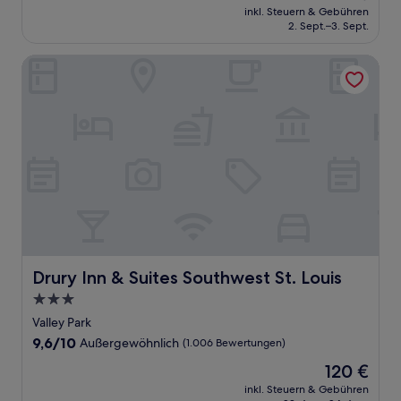
Preis
Gut,
inkl. Steuern & Gebühren
beträgt
2. Sept.–3. Sept.
(1.315
84 €
Bewertungen)
Drury Inn & Suites Southwest St. Louis
Drury Inn & Suites Southwest St. Louis
Drury Inn & Suites Southwest St. Louis
3.0-
Sterne-
Valley Park
Unterkunft
9.6
9,6/10
Außergewöhnlich
(1.006 Bewertungen)
von
Der
120 €
10,
Preis
Außergewöhnlich,
inkl. Steuern & Gebühren
beträgt