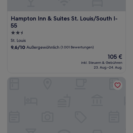
Hampton Inn & Suites St. Louis/South I-55
Hampton Inn & Suites St. Louis/South I-
55
2.5-
Sterne-
St. Louis
Unterkunft
9.6
9,6/10
Außergewöhnlich
(1.001 Bewertungen)
von
Der
105 €
10,
Preis
Außergewöhnlich,
inkl. Steuern & Gebühren
beträgt
23. Aug.–24. Aug.
(1.001
105 €
Bewertungen)
Best Western St. Louis Inn