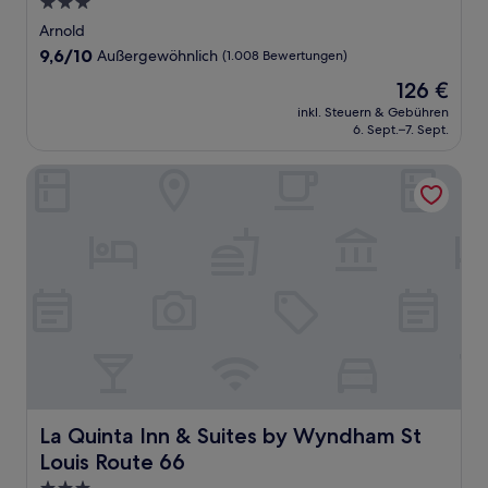
3.0-
Sterne-
Arnold
Unterkunft
9.6
9,6/10
Außergewöhnlich
(1.008 Bewertungen)
von
Der
126 €
10,
Preis
Außergewöhnlich,
inkl. Steuern & Gebühren
beträgt
6. Sept.–7. Sept.
(1.008
126 €
Bewertungen)
La Quinta Inn & Suites by Wyndham St Louis Route 66
La Quinta Inn & Suites by Wyndham St Louis Route 66
La Quinta Inn & Suites by Wyndham St
Louis Route 66