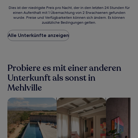
Dies
Dies ist der niedrigste Preis pro Nacht, der in den letzten 24 Stunden für
einen Aufenthalt mit 1 Übernachtung von 2 Erwachsenen gefunden
ist
wurde. Preise und Verfügbarkeiten können sich ändern. Es können
der
zusätzliche Bedingungen gelten.
niedrigste
Preis
Alle Unterkünfte anzeigen
pro
Nacht,
der
in
den
letzten
Probiere es mit einer anderen
24 Stunden
für
Unterkunft als sonst in
einen
Mehlville
Aufenthalt
mit
1 Übernachtung
Suche nach Unterkünften mit Pool
Suche nach Apartments
Suche nach ha
von
2 Erwachsenen
gefunden
wurde.
Preise
und
Verfügbarkeiten