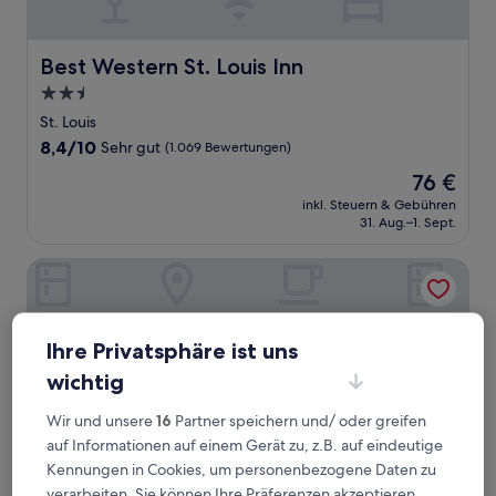
Best Western St. Louis Inn
Best Western St. Louis Inn
2.5-
Sterne-
St. Louis
Unterkunft
8.4
8,4/10
Sehr gut
(1.069 Bewertungen)
von
Der
76 €
10,
Preis
Sehr
inkl. Steuern & Gebühren
beträgt
31. Aug.–1. Sept.
gut,
76 €
(1.069
Bewertungen)
Holiday Inn Express & Suites St. Louis South - I-55 by IHG
Ihre Privatsphäre ist uns
wichtig
Wir und unsere
16
Partner speichern und/ oder greifen
auf Informationen auf einem Gerät zu, z.B. auf eindeutige
Kennungen in Cookies, um personenbezogene Daten zu
verarbeiten. Sie können Ihre Präferenzen akzeptieren