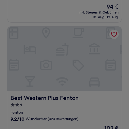
von
Der
94 €
10,
Preis
Gut,
inkl. Steuern & Gebühren
beträgt
18. Aug.–19. Aug.
(1.499
94 €
Bewertungen)
Best Western Plus Fenton
Best Western Plus Fenton
Best Western Plus Fenton
2.5-
Sterne-
Fenton
Unterkunft
9.2
9,2/10
Wunderbar
(424 Bewertungen)
von
Der
103 €
10,