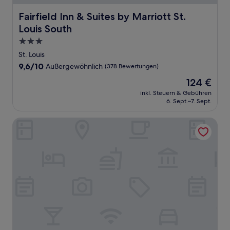
Fairfield Inn & Suites by Marriott St. Louis South
Fairfield Inn & Suites by Marriott St.
Louis South
3.0-
Sterne-
St. Louis
Unterkunft
9.6
9,6/10
Außergewöhnlich
(378 Bewertungen)
von
Der
124 €
10,
Preis
Außergewöhnlich,
inkl. Steuern & Gebühren
beträgt
6. Sept.–7. Sept.
(378
124 €
Bewertungen)
River City Casino & Hotel