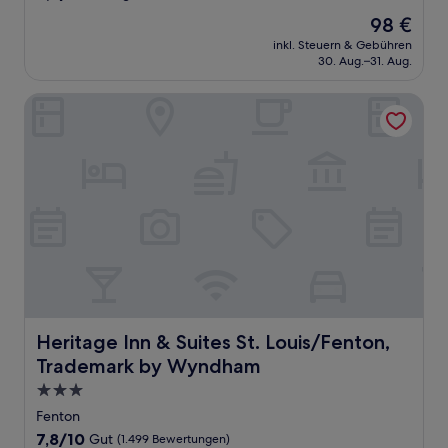
von
Der
98 €
10,
Preis
Sehr
inkl. Steuern & Gebühren
beträgt
30. Aug.–31. Aug.
gut,
98 €
(1.524
Bewertungen)
Heritage Inn & Suites St. Louis/Fenton, Trademark by Wy
Heritage Inn & Suites St. Louis/Fenton, Trademark by 
Heritage Inn & Suites St. Louis/Fenton,
Trademark by Wyndham
3.0-
Sterne-
Fenton
Unterkunft
7.8
7,8/10
Gut
(1.499 Bewertungen)