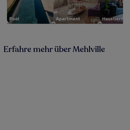
können
sich
ändern.
Es
Pool
Apartment
Haustier­fre
können
zusätzliche
Bedingungen
gelten.
Erfahre mehr über Mehlville