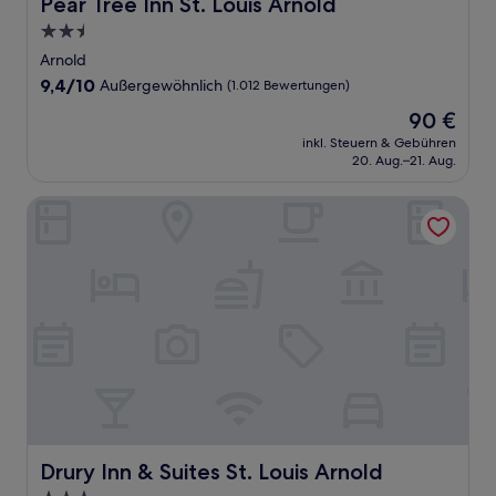
Pear Tree Inn St. Louis Arnold
Pear Tree Inn St. Louis Arnold
2.5-
Sterne-
Arnold
Unterkunft
9.4
9,4/10
Außergewöhnlich
(1.012 Bewertungen)
von
Der
90 €
10,
Preis
Außergewöhnlich,
inkl. Steuern & Gebühren
beträgt
20. Aug.–21. Aug.
(1.012
90 €
Bewertungen)
Drury Inn & Suites St. Louis Arnold
Drury Inn & Suites St. Louis Arnold
Drury Inn & Suites St. Louis Arnold