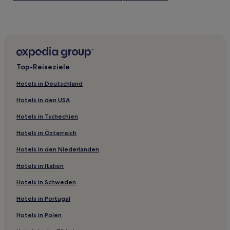
Business in Cape Girardeau
Günstige in O'Fallon
Hotels mit Parkplatz in Ste. Genevieve
Golf in Südwest-Missouri
Top-Reiseziele
Haustierfreundliche in Springfield
Hotels in Deutschland
Hotels mit Pool in Springfield
Hotels in den USA
Hotels mit Parkplatz in Springfield
Hotels in Tschechien
Günstige in Springfield
Hotels in Österreich
Hotels mit Parkplatz in Hazelwood
Hotels in den Niederlanden
Günstige in Hannibal
Hotels mit inbegriffenem Frühstück in Hannibal
Hotels in Italien
Haustierfreundliche in Macon
Hotels in Schweden
Günstige in Macon
Hotels in Portugal
Familien in Macon
Hotels in Polen
Hotels mit inbegriffenem Frühstück in Chesterfield