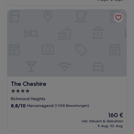
(1.006
73 €
Bewertungen)
The Cheshire
The Cheshire
The Cheshire
4.0-
Sterne-
Richmond Heights
Unterkunft
8.8
8,8/10
Hervorragend
(1.008 Bewertungen)
von
Der
160 €
10,
Preis
Hervorragend,
inkl. Steuern & Gebühren
beträgt
9. Aug.–10. Aug.
(1.008
160 €
Bewertungen)