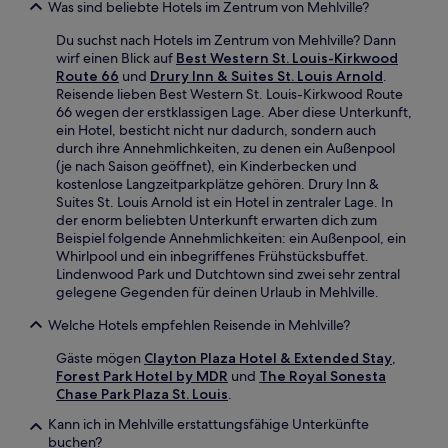
Was sind beliebte Hotels im Zentrum von Mehlville?
Du suchst nach Hotels im Zentrum von Mehlville? Dann
wirf einen Blick auf
Best Western St. Louis-Kirkwood
Route 66
und
Drury Inn & Suites St. Louis Arnold
.
Reisende lieben Best Western St. Louis-Kirkwood Route
66 wegen der erstklassigen Lage. Aber diese Unterkunft,
ein Hotel, besticht nicht nur dadurch, sondern auch
durch ihre Annehmlichkeiten, zu denen ein Außenpool
(je nach Saison geöffnet), ein Kinderbecken und
kostenlose Langzeitparkplätze gehören. Drury Inn &
Suites St. Louis Arnold ist ein Hotel in zentraler Lage. In
der enorm beliebten Unterkunft erwarten dich zum
Beispiel folgende Annehmlichkeiten: ein Außenpool, ein
Whirlpool und ein inbegriffenes Frühstücksbuffet.
Lindenwood Park und Dutchtown sind zwei sehr zentral
gelegene Gegenden für deinen Urlaub in Mehlville.
Welche Hotels empfehlen Reisende in Mehlville?
Gäste mögen
Clayton Plaza Hotel & Extended Stay
,
Forest Park Hotel by MDR
und
The Royal Sonesta
Chase Park Plaza St. Louis
.
Kann ich in Mehlville erstattungsfähige Unterkünfte
buchen?