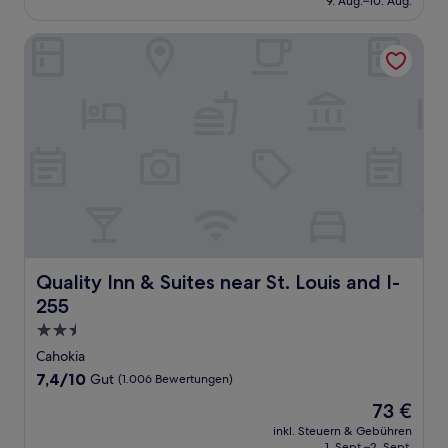
9. Aug.–10. Aug.
(1.002
101 €
Bewertungen)
Quality Inn & Suites near St. Louis and I-255
Quality Inn & Suites near St. Louis and I-255
Quality Inn & Suites near St. Louis and I-
255
2.5-
Sterne-
Cahokia
Unterkunft
7.4
7,4/10
Gut
(1.006 Bewertungen)
von
Der
73 €
10,
Preis
Gut,
inkl. Steuern & Gebühren
beträgt
1. Sept.–2. Sept.