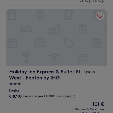
23. Aug.–24. Aug.
(1.006
120 €
Bewertungen)
Holiday Inn Express & Suites St. Louis West - Fenton by IH
Holiday Inn Express & Suites St. Louis West - Fenton by 
Holiday Inn Express & Suites St. Louis
West - Fenton by IHG
3.0-
Sterne-
Fenton
Unterkunft
8.8
8,8/10
Hervorragend
(1.002 Bewertungen)
von
Der
101 €
10,
Preis
Hervorragend,
inkl. Steuern & Gebühren
beträgt