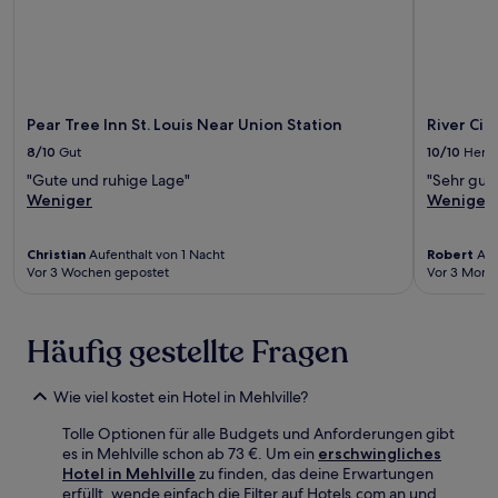
Pear Tree Inn St. Louis Near Union Station
River Cit
8/10
Gut
10/10
Herv
"Gute und ruhige Lage"
"Sehr gut
Weniger
Weniger
Christian
Aufenthalt von 1 Nacht
Robert
Auf
Vor 3 Wochen gepostet
Vor 3 Mona
Häufig gestellte Fragen
Wie viel kostet ein Hotel in Mehlville?
Tolle Optionen für alle Budgets und Anforderungen gibt
es in Mehlville schon ab 73 €. Um ein
erschwingliches
Hotel in Mehlville
zu finden, das deine Erwartungen
erfüllt, wende einfach die Filter auf Hotels.com an und