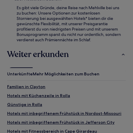
Es gibt viele Gründe, deine Reise nach Mehlville bei uns
zu buchen: Unsere Optionen zur kostenlosen
Stornierung bei ausgewählten Hotels* bieten dir die
gewünschte Flexibilität, mit unserer Preisgarantie
profitierst du von niedrigsten Preisen und mit unserem
Bonusprogramm sparst du nicht nur ordentlich, sondern
verdienst auch Prämiennächte im Schlaf.
Weiter erkunden
Unterkünfte
Mehr Möglichkeiten zum Buchen
Familien in Clayton
Hotels mit Küchenzeile in Rolla
Günstige in Rolla
Hotels mit inbegriffenem Frühstück in Nordost-Missouri
Hotels mit inbegriffenem Frühstück in Jefferson City
Hotels mit Fitnessbereich in Cape Girardeau