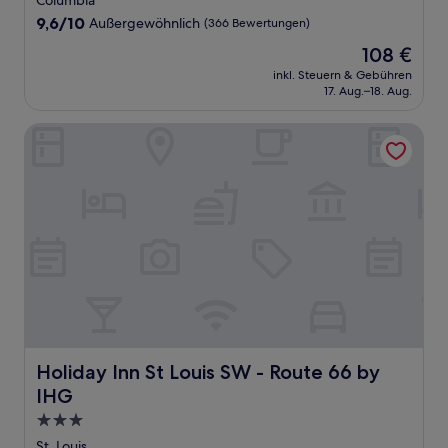
Columbia
Unterkunft
9.6
9,6/10
Außergewöhnlich
(366 Bewertungen)
von
Der
108 €
10,
Preis
Außergewöhnlich,
inkl. Steuern & Gebühren
beträgt
17. Aug.–18. Aug.
(366
108 €
Bewertungen)
Holiday Inn St Louis SW - Route 66 by IHG
Holiday Inn St Louis SW - Route 66 by IHG
Holiday Inn St Louis SW - Route 66 by
IHG
3.0-
Sterne-
St. Louis