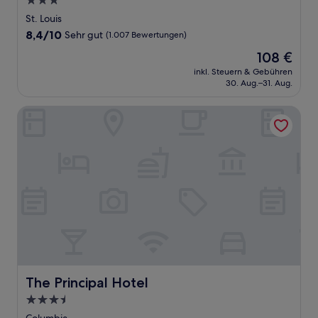
3.0-
Sterne-
St. Louis
Unterkunft
8.4
8,4/10
Sehr gut
(1.007 Bewertungen)
von
Der
108 €
10,
Preis
Sehr
inkl. Steuern & Gebühren
beträgt
30. Aug.–31. Aug.
gut,
108 €
(1.007
Bewertungen)
The Principal Hotel
The Principal Hotel
The Principal Hotel
3.5-
Sterne-