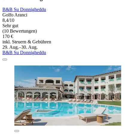
B&B Su Donnigheddu
Golfo Aranci
8,4/10
Sehr gut
(10 Bewertungen)
170 €
inkl. Steuern & Gebühren
29. Aug.–30. Aug.
B&B Su Donnigheddu