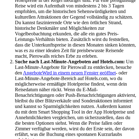
Hotelpreise in der Regel niedriger sind. Für eine preisgünstige
Reise wird ein Aufenthalt von mindestens 2 bis 3 Tagen
empfohlen, um die historischen Sehenswürdigkeiten und
kulturellen Attraktionen der Gegend vollständig zu schätzen.
Du kannst faszinierende Orte wie den örtlichen Strand,
historische Denkmäler und Möglichkeiten zur
Vogelbeobachtung erkunden, die alle ein gutes Preis-
Leistungs-Verhältnis bieten. Zusätzlich wirst du feststellen,
dass die Unterkunftspreise in diesen Monaten sinken könnten,
was es zu einer idealen Zeit für preisbewusste Reisende
macht, Pierowalls reiches Erbe zu erleben.
Suche nach Last-Minute-Angeboten auf Hotels.com:
Um
Last-Minute-Angebote für Pierowall zu entdecken, besuche
den
Angebote
Wird in einem neuen Fenster geöffnet
- oder
Last-Minute-Angebote-Bereich auf Hotels.com, wo du
möglicherweise ermäßigte Hotelpreise findest, wenn dein
Reisedatum näher rückt. Wenn du E-Mail-
Benachrichtigungen oder Push-Benachrichtigungen aktivierst,
bleibst du über Blitzverkäufe und Sonderaktionen informiert
und kannst so Sparmöglichkeiten nutzen. Außerdem kannst
du mit dem Smart Shopping Tool in der App Hotelpreise und
Annehmlichkeiten vergleichen, um sicherzustellen, dass du
die besten Optionen siehst. Wenn die Preise fallen oder
Zimmer verfügbar werden, wirst du der Erste sein, der davon
erfährt, was die Buchung eines spontanen Kurzurlaubs