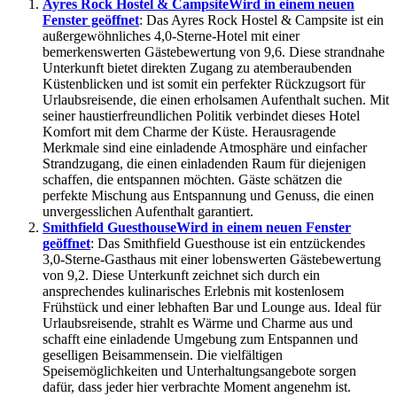
Ayres Rock Hostel & Campsite
Wird in einem neuen
Fenster geöffnet
: Das Ayres Rock Hostel & Campsite ist ein
außergewöhnliches 4,0-Sterne-Hotel mit einer
bemerkenswerten Gästebewertung von 9,6. Diese strandnahe
Unterkunft bietet direkten Zugang zu atemberaubenden
Küstenblicken und ist somit ein perfekter Rückzugsort für
Urlaubsreisende, die einen erholsamen Aufenthalt suchen. Mit
seiner haustierfreundlichen Politik verbindet dieses Hotel
Komfort mit dem Charme der Küste. Herausragende
Merkmale sind eine einladende Atmosphäre und einfacher
Strandzugang, die einen einladenden Raum für diejenigen
schaffen, die entspannen möchten. Gäste schätzen die
perfekte Mischung aus Entspannung und Genuss, die einen
unvergesslichen Aufenthalt garantiert.
Smithfield Guesthouse
Wird in einem neuen Fenster
geöffnet
: Das Smithfield Guesthouse ist ein entzückendes
3,0-Sterne-Gasthaus mit einer lobenswerten Gästebewertung
von 9,2. Diese Unterkunft zeichnet sich durch ein
ansprechendes kulinarisches Erlebnis mit kostenlosem
Frühstück und einer lebhaften Bar und Lounge aus. Ideal für
Urlaubsreisende, strahlt es Wärme und Charme aus und
schafft eine einladende Umgebung zum Entspannen und
geselligen Beisammensein. Die vielfältigen
Speisemöglichkeiten und Unterhaltungsangebote sorgen
dafür, dass jeder hier verbrachte Moment angenehm ist.