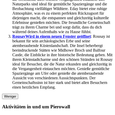
Naturparks sind ideal für gemütliche Spaziergänge und die
Beobachtung vielfältiger Wildtiere. Eday bietet eine ruhige
Atmosphäre, was es zu einem perfekten Rückzugsort für
diejenigen macht, die entspannen und gleichzeitig kulturelle
Erlebnisse genießen möchten. Die freundliche Gemeinschaft
trägt zu ihrem Charme bei und sorgt dafür, dass du dich
während deines Aufenthalts wie zu Hause fühlst.
Rousay
Wird in einem neuen Fenster geöffnet
: Rousay ist
bekannt für sein archäologisches Erbe und seine
atemberaubende Küstenlandschaft. Die Insel beherbergt
beeindruckende Stätten wie Midhowe Broch und Balfour
Castle, die Einblicke in ihre historische Bedeutung geben. Mit
ihrem Kleinstadtcharme und den schönen Stränden ist Rousay
ideal für Besucher, die die Natur erkunden und gleichzeitig in
die Vergangenheit eintauchen möchten. Genieße gemütliche
Spaziergänge am Ufer oder genieße die atemberaubende
Aussicht von verschiedenen Aussichtspunkten. Der
Gemeinschaftssinn ist hier stark und bietet allen Besuchern
einen herzlichen Empfang.
Weniger
Aktivitäten in und um Pierowall