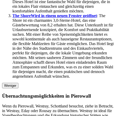
Dieses Hotel ist eine fantastische Wahl für diejenigen, die in
ein lokales Flair eintauchen und gleichzeitig einen
komfortablen Aufenthalt genießen möchten.
The Shore
Wird in einem neuen Fenster geöffnet
: The
Shore ist ein charmantes 3,0-Sterne-Hotel, das eine
Gästebewertung von 8,2 erhalten hat. Diese Unterkunft ist für
Urlaubsreisende konzipiert, die Komfort und Praktikabilität
suchen. Mit einer Reihe von Speisemöglichkeiten bietet es
sowohl kontinentale als auch hauseigene Restaurantoptionen,
die flexible Mahlzeiten für Gäste ermöglichen. Das Hotel liegt
in der Nähe des Stadtzentrums und des Einkaufsviertels,
perfekt für diejenigen, die die lokale Umgebung erkunden
möchten. Mit seinen sauberen Zimmern und der freundlichen
Atmosphäre schafft dieses Hotel einen einladenden Raum
zum Entspannen und Erkunden, was es zu einer soliden Wahl
für diejenigen macht, die einen praktischen und dennoch
angenehmen Aufenthalt wünschen.
Weniger
Übernachtungsmöglichkeiten in Pierowall
Wenn du Pierowall, Westray, Schottland besuchst, ziehe in Betracht,
in Westray, Eday oder Rousay zu übernachten. Westray ist ideal für
Vogelbeobachtungen und die Erkundung historischer Stätten wie