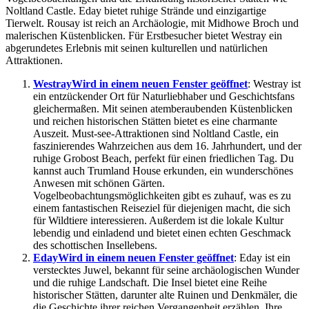
Noltland Castle. Eday bietet ruhige Strände und einzigartige
Tierwelt. Rousay ist reich an Archäologie, mit Midhowe Broch und
malerischen Küstenblicken. Für Erstbesucher bietet Westray ein
abgerundetes Erlebnis mit seinen kulturellen und natürlichen
Attraktionen.
Westray
Wird in einem neuen Fenster geöffnet
: Westray ist
ein entzückender Ort für Naturliebhaber und Geschichtsfans
gleichermaßen. Mit seinen atemberaubenden Küstenblicken
und reichen historischen Stätten bietet es eine charmante
Auszeit. Must-see-Attraktionen sind Noltland Castle, ein
faszinierendes Wahrzeichen aus dem 16. Jahrhundert, und der
ruhige Grobost Beach, perfekt für einen friedlichen Tag. Du
kannst auch Trumland House erkunden, ein wunderschönes
Anwesen mit schönen Gärten.
Vogelbeobachtungsmöglichkeiten gibt es zuhauf, was es zu
einem fantastischen Reiseziel für diejenigen macht, die sich
für Wildtiere interessieren. Außerdem ist die lokale Kultur
lebendig und einladend und bietet einen echten Geschmack
des schottischen Insellebens.
Eday
Wird in einem neuen Fenster geöffnet
: Eday ist ein
verstecktes Juwel, bekannt für seine archäologischen Wunder
und die ruhige Landschaft. Die Insel bietet eine Reihe
historischer Stätten, darunter alte Ruinen und Denkmäler, die
die Geschichte ihrer reichen Vergangenheit erzählen. Ihre