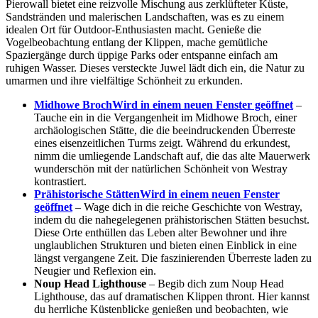
Pierowall bietet eine reizvolle Mischung aus zerklüfteter Küste,
Sandstränden und malerischen Landschaften, was es zu einem
idealen Ort für Outdoor-Enthusiasten macht. Genieße die
Vogelbeobachtung entlang der Klippen, mache gemütliche
Spaziergänge durch üppige Parks oder entspanne einfach am
ruhigen Wasser. Dieses versteckte Juwel lädt dich ein, die Natur zu
umarmen und ihre vielfältige Schönheit zu erkunden.
Midhowe Broch
Wird in einem neuen Fenster geöffnet
–
Tauche ein in die Vergangenheit im Midhowe Broch, einer
archäologischen Stätte, die die beeindruckenden Überreste
eines eisenzeitlichen Turms zeigt. Während du erkundest,
nimm die umliegende Landschaft auf, die das alte Mauerwerk
wunderschön mit der natürlichen Schönheit von Westray
kontrastiert.
Prähistorische Stätten
Wird in einem neuen Fenster
geöffnet
– Wage dich in die reiche Geschichte von Westray,
indem du die nahegelegenen prähistorischen Stätten besuchst.
Diese Orte enthüllen das Leben alter Bewohner und ihre
unglaublichen Strukturen und bieten einen Einblick in eine
längst vergangene Zeit. Die faszinierenden Überreste laden zu
Neugier und Reflexion ein.
Noup Head Lighthouse
– Begib dich zum Noup Head
Lighthouse, das auf dramatischen Klippen thront. Hier kannst
du herrliche Küstenblicke genießen und beobachten, wie