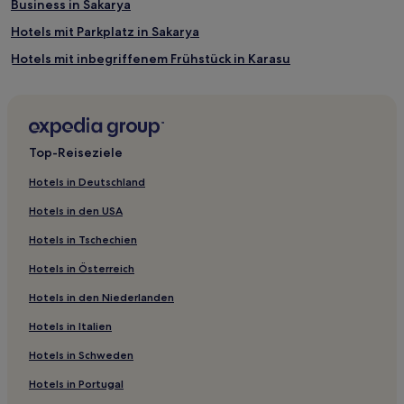
Business in Sakarya
Hotels mit Parkplatz in Sakarya
Hotels mit inbegriffenem Frühstück in Karasu
Hotels mit inbegriffenem Frühstück in Adapazarı
Hotels mit inbegriffenem Frühstück in Sapanca
Business in Sapanca
Top-Reiseziele
Hotels mit Wellnessbereich in Sapanca
Hotels in Deutschland
Luxus in Sapanca
Hotels in den USA
Hotels mit Pool in Sapanca
Hotels in Tschechien
Hotels mit Küchenzeile in Sapanca
Hotels in Österreich
Haustierfreundliche in Sapanca
Hotels in den Niederlanden
Familien in Sapanca
Hotels in Italien
Hotels mit Fitnessbereich in Sapanca
Ski in Sapanca
Hotels in Schweden
Hotels mit inbegriffenem Frühstück in Dilekli
Hotels in Portugal