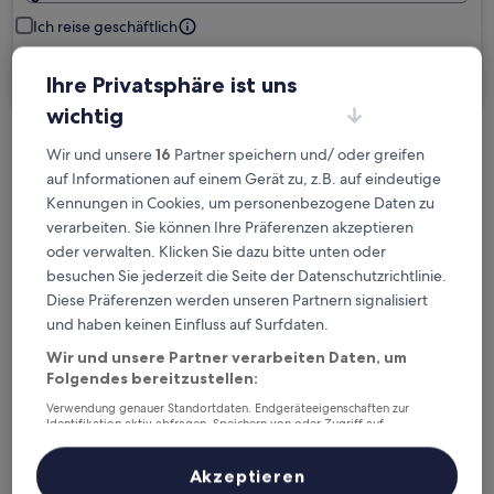
Ich reise geschäftlich
Suchen
Ihre Privatsphäre ist uns
wichtig
Wir und unsere
16
Partner speichern und/ oder greifen
Kostenlose Stornierung bei
auf Informationen auf einem Gerät zu, z.B. auf eindeutige
Planänderungen
Kennungen in Cookies, um personenbezogene Daten zu
verarbeiten. Sie können Ihre Präferenzen akzeptieren
Verdiene Prämien für jede
oder verwalten. Klicken Sie dazu bitte unten oder
wahrgenommene Übernachtung
besuchen Sie jederzeit die Seite der Datenschutzrichtlinie.
Diese Präferenzen werden unseren Partnern signalisiert
Mehr sparen mit Preisen für Mitglieder
und haben keinen Einfluss auf Surfdaten.
Wir und unsere Partner verarbeiten Daten, um
Folgendes bereitzustellen:
Verwendung genauer Standortdaten. Endgeräteeigenschaften zur
Überprüfe die Preise für diese Daten
Identifikation aktiv abfragen. Speichern von oder Zugriff auf
Informationen auf einem Endgerät. Personalisierte Werbung und
Inhalte, Messung von Werbeleistung und der Performance von Inhalten,
Heute
Morgen
Zielgruppenforschung sowie Entwicklung und Verbesserung von
Akzeptieren
6. Aug. - 7. Aug.
7. Aug. - 8. Aug.
Angeboten.