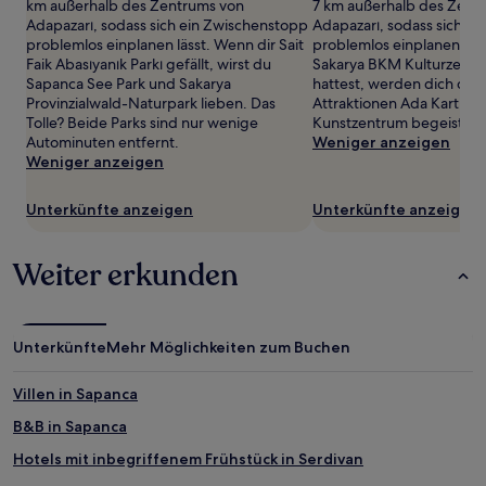
wurde.
km außerhalb des Zentrums von
7 km außerhalb des Zent
Preise
Adapazarı, sodass sich ein Zwischenstopp
Adapazarı, sodass sich e
und
problemlos einplanen lässt. Wenn dir Sait
problemlos einplanen läs
Verfügbarkeiten
Faik Abasıyanık Parkı gefällt, wirst du
Sakarya BKM Kulturzentr
können
Sapanca See Park und Sakarya
hattest, werden dich di
sich
Provinzialwald-Naturpark lieben. Das
Attraktionen Ada Karting
ändern.
Tolle? Beide Parks sind nur wenige
Kunstzentrum begeistern
Es
Autominuten entfernt.
Weniger anzeigen
können
Weniger anzeigen
zusätzliche
Bedingungen
Unterkünfte anzeigen
Unterkünfte anzeigen
gelten.
Weiter erkunden
Unterkünfte
Mehr Möglichkeiten zum Buchen
Villen in Sapanca
B&B in Sapanca
Hotels mit inbegriffenem Frühstück in Serdivan