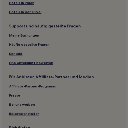
Hotels nahe NG Sapanca Bedesten
Hotels in Polen
Hotels nahe Yeni-Moschee in Sapanca
Hotels in der Türkei
Sapanca Hotels
Support und häufig gestellte Fragen
Boğazköy Hotels
Meine Buchungen
Hotels nahe Sapanca See Park
Tuzla Hotels
Häufig gestellte Fragen
Sakarya: Hotels
Kontakt
Eine Unterkunft bewerten
Für Anbieter, Affliliate-Partner und Medien
Affiliate-Partner-Programm
Presse
Bei uns werben
Reiseveranstalter
Richtlinien