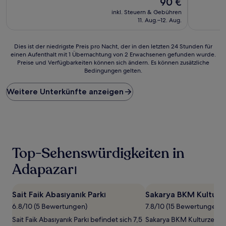
90 €
(24
(23
Preis
inkl. Steuern & Gebühren
Bewertungen)
Bewertun
beträgt
11. Aug.–12. Aug.
90 €
Dies
Dies ist der niedrigste Preis pro Nacht, der in den letzten 24 Stunden für
einen Aufenthalt mit 1 Übernachtung von 2 Erwachsenen gefunden wurde.
ist
Preise und Verfügbarkeiten können sich ändern. Es können zusätzliche
der
Bedingungen gelten.
niedrigste
Preis
Weitere Unterkünfte anzeigen
pro
Nacht,
der
in
den
letzten
24 Stunden
Top-Sehenswürdigkeiten in
für
einen
Adapazarı
Aufenthalt
mit
1 Übernachtung
Sait Faik Abasıyanık Parkı
Sakarya BKM Kulturz
von
6.8/10 (5 Bewertungen)
7.8/10 (15 Bewertungen)
2 Erwachsenen
gefunden
Sait Faik Abasıyanık Parkı befindet sich 7,5
Sakarya BKM Kulturzentru