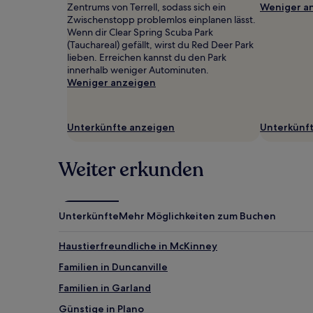
1 Übernachtung
Zentrums von Terrell, sodass sich ein
Weniger a
von
Zwischenstopp problemlos einplanen lässt.
2 Erwachsenen
Wenn dir Clear Spring Scuba Park
gefunden
(Tauchareal) gefällt, wirst du Red Deer Park
wurde.
lieben. Erreichen kannst du den Park
Preise
innerhalb weniger Autominuten.
und
Weniger anzeigen
Verfügbarkeiten
können
sich
Unterkünfte anzeigen
Unterkünf
ändern.
Es
können
Weiter erkunden
zusätzliche
Bedingungen
gelten.
Unterkünfte
Mehr Möglichkeiten zum Buchen
Haustierfreundliche in McKinney
Familien in Duncanville
Familien in Garland
Günstige in Plano