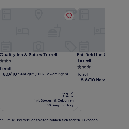
Quality Inn & Suites Terrell
Fairfield Inn & Suites by 
Quality Inn & Suites Terrell
Fairfield Inn & Suites by 
Quality Inn & Suites Terrell
Fairfield Inn & Suites b
Terrell
2.5-
3.0-
Sterne-
Terrell
Sterne-
Unterkunft
8.0
8,0/10
Sehr gut
(1.002 Bewertungen)
Terrell
von
Unterkunft
8.8
8,8/10
Hervorragend
(59
10,
von
Sehr
10,
Der
72 €
gut,
Hervorragend,
Preis
(1.002
(594
inkl. Steuern & Gebühren
inkl. Steu
beträgt
Bewertungen)
Bewertungen)
30. Aug.–31. Aug.
13
72 €
rde. Preise und Verfügbarkeiten können sich ändern. Es können