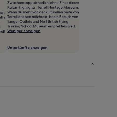
Zwischenstopp sicherlich lohnt. Eines dieser
Kultur-Highlights: Terrell Heritage Museum.
Wenn du mehr von der kulturellen Seite von
sst.
Terrell erleben möchtest, ist ein Besuch von
l in
Tanger Outlets und No 1 British Flying
e
Training School Museum empfehlenswert.
,
Weniger anzeigen
ell
Unterkünfte anzeigen