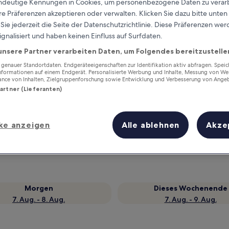
eindeutige Kennungen in Cookies, um personenbezogene Daten zu verarb
e Präferenzen akzeptieren oder verwalten. Klicken Sie dazu bitte unten
ie jederzeit die Seite der Datenschutzrichtlinie. Diese Präferenzen we
ignalisiert und haben keinen Einfluss auf Surfdaten.
unsere Partner verarbeiten Daten, um Folgendes bereitzustelle
enauer Standortdaten. Endgeräteeigenschaften zur Identifikation aktiv abfragen. Spei
Informationen auf einem Endgerät. Personalisierte Werbung und Inhalte, Messung von We
ance von Inhalten, Zielgruppenforschung sowie Entwicklung und Verbesserung von Ange
Partner (Lieferanten)
Verdiene Prämien für jede
ke anzeigen
Alle ablehnen
Akze
wahrgenommene Übernachtung
Morgen
Dieses Wochenende
7. Aug. - 8. Aug.
7. Aug. - 9. Aug.