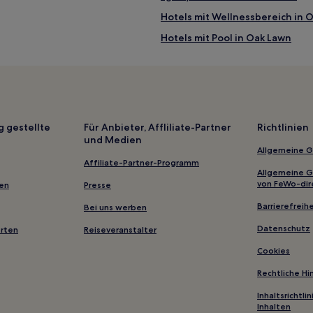
Hotels mit Wellnessbereich in 
Hotels mit Pool in Oak Lawn
Hotels mit Shoppingmöglichkeit 
Haustierfreundliche in Dallas
Hotels mit Parkplatz in Dallas De
Günstige in Main Street District
g gestellte
Für Anbieter, Affliliate-Partner
Richtlinien
und Medien
ct
Hotels mit Shoppingmöglichkeit
Allgemeine 
Hotels mit Parkplatz in Dallas-
Affiliate-Partner-Programm
Allgemeine 
oplex DFW
Business in Dallas-Fort Worth 
von FeWo-dir
gen
Presse
Familien in Dallas-Fort Worth 
Barrierefreihe
Bei uns werben
Hotels mit Küchenzeile nahe M
Datenschutz
erten
Reiseveranstalter
Lakewood Hills: Hotels
Cookies
Hotels nahe John F. Kennedy M
Rechtliche H
Brashear Hotels
Inhaltsrichtl
Inhalten
Hotels nahe Eisemann Center fo