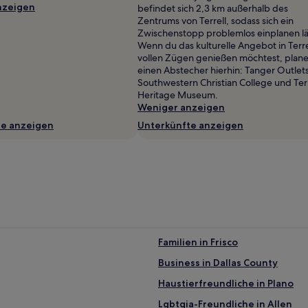
nzeigen
befindet sich 2,3 km außerhalb des
Zentrums von Terrell, sodass sich ein
Zwischenstopp problemlos einplanen lä
Wenn du das kulturelle Angebot in Terrel
vollen Zügen genießen möchtest, plan
einen Abstecher hierhin: Tanger Outlets
Southwestern Christian College und Terr
Heritage Museum.
Weniger anzeigen
te anzeigen
Unterkünfte anzeigen
Familien in Frisco
Business in Dallas County
Haustierfreundliche in Plano
Lgbtqia-Freundliche in Allen