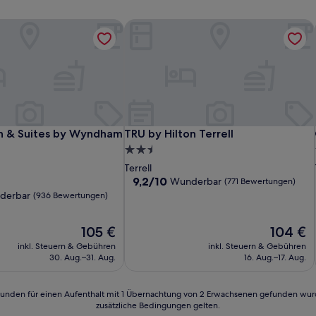
n & Suites by Wyndham Terrell
TRU by Hilton Terrell
n & Suites by Wyndham Terrell
TRU by Hilton Terrell
nn & Suites by Wyndham
TRU by Hilton Terrell
2.5-
Sterne-
Terrell
Unterkunft
9.2
9,2/10
Wunderbar
(771 Bewertungen)
von
derbar
(936 Bewertungen)
10,
Wunderbar,
Der
Der
105 €
104 €
(771
Preis
Preis
Bewertungen)
inkl. Steuern & Gebühren
inkl. Steuern & Gebühren
beträgt
beträgt
n)
30. Aug.–31. Aug.
16. Aug.–17. Aug.
105 €
104 €
24 Stunden für einen Aufenthalt mit 1 Übernachtung von 2 Erwachsenen gefunden wu
zusätzliche Bedingungen gelten.