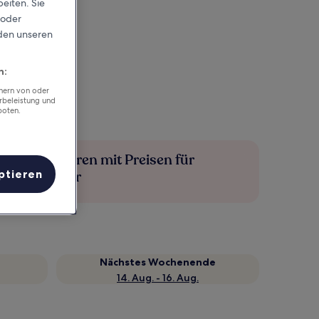
eiten. Sie
 oder
rden unseren
n:
chern von oder
rbeleistung und
boten.
Mehr sparen mit Preisen für
ptieren
Mitglieder
Nächstes Wochenende
14. Aug. - 16. Aug.