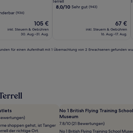
Sterne-
S
Terrell
T
Terrell
&
Terrell
T
T
S
Unterkunft
U
8.0
8,0/10
Sehr gut
(943)
Suites
S
T
von
nderbar
(936)
10,
by
b
Der
Sehr
Der
105 €
67 €
Wyndham
Preis
gut,
Preis
inkl. Steuern & Gebühren
Terrell
inkl. Steuern & Gebühren
T
beträgt
(943)
beträgt
30. Aug.–31. Aug.
16. Aug.–17. Aug.
105 €
67 €
4 Stunden für einen Aufenthalt mit 1 Übernachtung von 2 Erwachsenen gefunden w
errell
tlets
No 1 British Flying Training Schoo
Museum
 Bewertungen)
7.8/10 (21 Bewertungen)
ne shoppen gehst, ist Tanger
rrell der richtige Ort.
No 1 British Flying Training School Mus