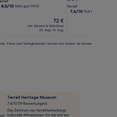
terne-
errell
errell
&
errell
uites
&
Terrell
Suites
Best
Sterne-
nterkunft
8.0
8,0/10
Sehr gut
(1002)
Terrell
uites
errell
Suites
Terrell
Western
von
Unterkunft
7.6
7,6/10
Gut
(489)
10,
y
by
Terrell
von
Sehr
Der
72 €
10,
Wyndham
Wyndham
gut,
Preis
Gut,
errell
inkl. Steuern & Gebühren
Terrell
inkl. Steuern
(1002)
beträgt
(489)
30. Aug.–31. Aug.
4. Se
72 €
urde. Preise und Verfügbarkeiten können sich ändern. Es können
l
Terrell Heritage Museum
7.4/10 (19 Bewertungen)
Das Zentrum von Terrell beherbergt
kulturelle Attraktionen, für die sich ein
eum