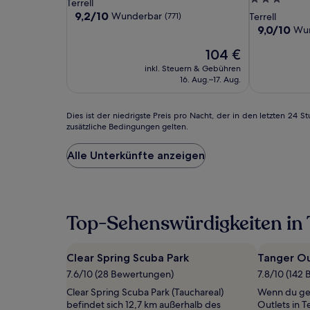
Sterne-
Terrell
Es
Terrell
Terrell
&
Sterne-
Unterkunft
9.2
9,2/10
Wunderbar
(771)
Terrell
können
Suites
von
Unterkunft
9.0
9,0/10
zusätzliche
Wu
10,
by
von
Bedingungen
Wunderbar,
Der
104 €
10,
gelten.
Wyndham
(771)
Preis
Wunderbar,
inkl. Steuern & Gebühren
Terrell
beträgt
(936)
16. Aug.–17. Aug.
104 €
Dies
Dies ist der niedrigste Preis pro Nacht, der in den letzten 2
zusätzliche Bedingungen gelten.
ist
der
niedrigste
Alle Unterkünfte anzeigen
Preis
pro
Nacht,
der
in
Top-Sehenswürdigkeiten in T
den
letzten
24 Stunden
Clear Spring Scuba Park
Tanger Ou
für
7.6/10 (28 Bewertungen)
7.8/10 (142
einen
Aufenthalt
Clear Spring Scuba Park (Tauchareal)
Wenn du ger
mit
befindet sich 12,7 km außerhalb des
Outlets in Te