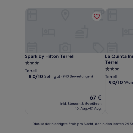
Spark by Hilton Terrell
La Quinta In
Spark by Hilton Terrell
La Quinta In
Spark by Hilton Terrell
La Quinta I
Terrell
3.0-
3.0-
Sterne-
Terrell
Sterne-
Unterkunft
8.0
8,0/10
Sehr gut
(943 Bewertungen)
Terrell
von
Unterkunft
9.0
9,0/10
Wun
10,
von
Sehr
10,
Der
67 €
gut,
Wunderbar,
Preis
(943
(936
inkl. Steuern & Gebühren
beträgt
Bewertungen)
Bewertunge
16. Aug.–17. Aug.
67 €
Dies
Dies ist der niedrigste Preis pro Nacht, der in den letzten 
ist