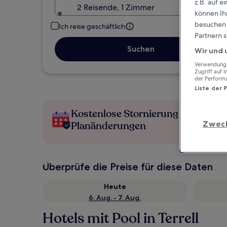
z.B. auf 
2 Reisende, 1 Zimmer
können Ihr
besuchen S
Ich reise geschäftlich
Partnern s
Suchen
Wir und 
Verwendung g
Zugriff auf 
der Perform
Liste der 
Kostenlose Stornierung bei
Zwec
Planänderungen
Überprüfe die Preise für diese Daten
Heute
6. Aug. - 7. Aug.
Hotels mit Pool in Terrell