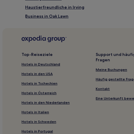
Haustierfreundliche in Irving
Business in Oak Lawn
Familien in Dallas
Golf in Dallas
Familien in Dallas Design District
Hotels mit Pool in Main Street District
Top-Reiseziele
Support und häufi
Fragen
Hotels mit Shoppingmöglichkeit in Main Street Distri
Hotels in Deutschland
Luxus in Dallas-Fort Worth Metroplex DFW
Meine Buchungen
Hotels in den USA
Hotels mit Fitnessbereich in Dallas-Fort Worth Metr
Häufig gestellte Fra
Hotels in Tschechien
Hotels mit Pool in Dallas-Fort Worth Metroplex DFW
Kontakt
Hotels in Österreich
Hotels mit WLAN in Dallas-Fort Worth Metroplex DFW
Eine Unterkunft bew
Hotels in den Niederlanden
Highland Park: Hotels
Hotels in Italien
Trinidad Hotels
Hotels in Schweden
Hotels nahe Bahnhof Dallas Union
Hotels in Portugal
Hotels nahe Renaissance Tower