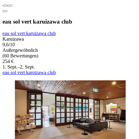
eau sol vert karuizawa club
eau sol vert karuizawa club
Karuizawa
9,6/10
Außergewöhnlich
(60 Bewertungen)
254 €
1. Sept.–2. Sept.
eau sol vert karuizawa club