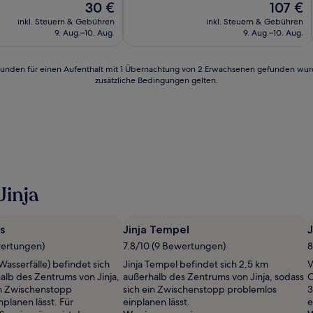
Der
Der
30 €
107 €
10,
Preis
Preis
Wunderbar,
inkl. Steuern & Gebühren
inkl. Steuern & Gebühren
beträgt
beträgt
(47
9. Aug.–10. Aug.
9. Aug.–10. Aug.
30 €
107 €
Bewertungen)
n)
24 Stunden für einen Aufenthalt mit 1 Übernachtung von 2 Erwachsenen gefunden wu
zusätzliche Bedingungen gelten.
Jinja
ls
Jinja Tempel
J
wertungen)
7.8/10 (9 Bewertungen)
8
(Wasserfälle) befindet sich
Jinja Tempel befindet sich 2,5 km
V
alb des Zentrums von Jinja,
außerhalb des Zentrums von Jinja, sodass
C
in Zwischenstopp
sich ein Zwischenstopp problemlos
3
planen lässt. Für
einplanen lässt.
e