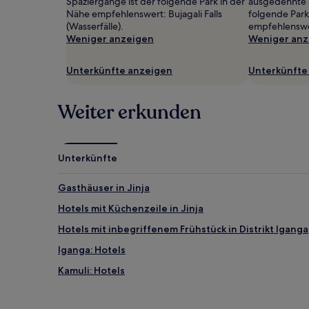
Spaziergänge ist der folgende Park in der
ausgedehnte S
wurde.
Nähe empfehlenswert: Bujagali Falls
folgende Park
Preise
(Wasserfälle).
empfehlenswer
und
Weniger anzeigen
Weniger anz
Verfügbarkeiten
können
sich
Unterkünfte anzeigen
Unterkünfte
ändern.
Es
Weiter erkunden
können
zusätzliche
Bedingungen
gelten.
Unterkünfte
Gasthäuser in Jinja
Hotels mit Küchenzeile in Jinja
Hotels mit inbegriffenem Frühstück in Distrikt Iganga
Iganga: Hotels
Kamuli: Hotels