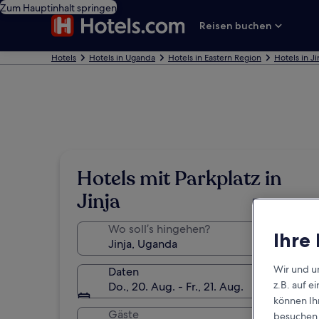
Zum Hauptinhalt springen
Reisen buchen
Hotels
Hotels in Uganda
Hotels in Eastern Region
Hotels in Ji
Hotels mit Parkplatz in
Jinja
Wo soll’s hingehen?
Ihre
Wir und u
Daten
z.B. auf 
Do., 20. Aug. - Fr., 21. Aug.
können Ihr
Gäste
besuchen S