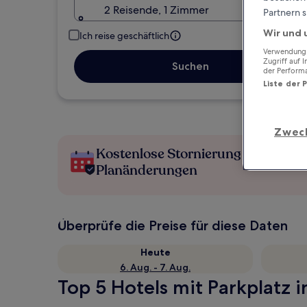
2 Reisende, 1 Zimmer
Partnern s
Wir und 
Ich reise geschäftlich
Verwendung g
Zugriff auf 
Suchen
der Perform
Liste der 
Zwec
Kostenlose Stornierung bei
Planänderungen
Überprüfe die Preise für diese Daten
Heute
6. Aug. - 7. Aug.
Top 5 Hotels mit Parkplatz in