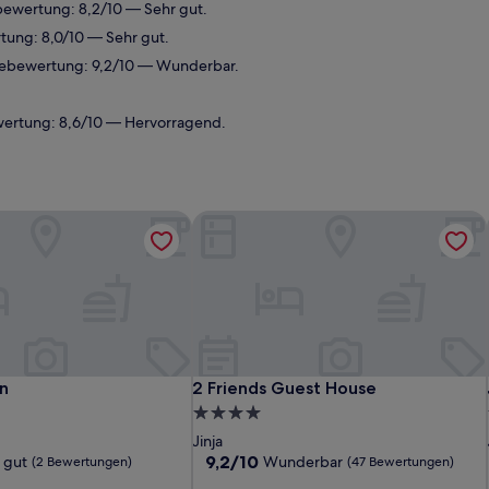
bewertung: 8,2/10 — Sehr gut.
tung: 8,0/10 — Sehr gut.
stebewertung: 9,2/10 — Wunderbar.
wertung: 8,6/10 — Hervorragend.
n
2 Friends Guest House
n
2 Friends Guest House
n
2 Friends Guest House
4.0-
Sterne-
Jinja
Unterkunft
9.2
9,2/10
 gut
Wunderbar
(2 Bewertungen)
(47 Bewertungen)
von