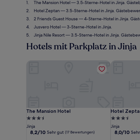
The Mansion Hotel
— 3.5-Sterne-Hotel in Jinja. Gäste
Hotel Zeptan
— 3.5-Sterne-Hotel in Jinja. Gästebewer
2 Friends Guest House
— 4-Sterne-Hotel in Jinja. Gä
Jusvero Hotel
— 3-Sterne-Hotel in Jinja.
Jinja Nile Resort
— 3.5-Sterne-Hotel in Jinja. Gästebe
Hotels mit Parkplatz in Jinja
The Mansion Hotel
Hotel Zepta
The Mansion Hotel
Hotel Zepta
The Mansion Hotel
Hotel Zepta
3.5-
3.5-
Sterne-
Sterne-
Jinja
Jinja
Unterkunft
Unterkunft
8.2
8.0
8,2/10
8,0/10
Sehr gut
Sehr
(17 Bewertungen)
von
von