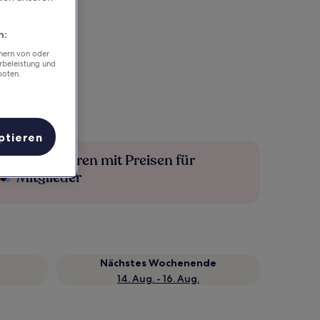
n:
chern von oder
rbeleistung und
boten.
ptieren
Mehr sparen mit Preisen für
Mitglieder
Nächstes Wochenende
14. Aug. - 16. Aug.