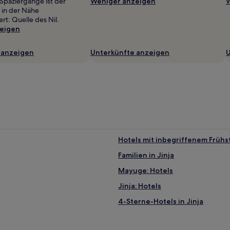
paziergänge ist der
Weniger anzeigen
W
 in der Nähe
t: Quelle des Nil.
eigen
 anzeigen
Unterkünfte anzeigen
U
Hotels mit inbegriffenem Frühst
Familien in Jinja
Mayuge: Hotels
Jinja: Hotels
4-Sterne-Hotels in Jinja