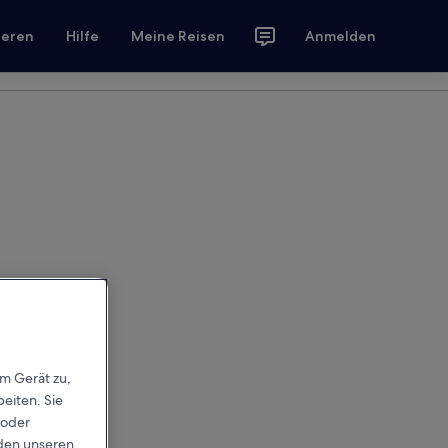
ieren
Hilfe
Meine Reisen
Anmelden
em Gerät zu,
eiten. Sie
 oder
rden unseren