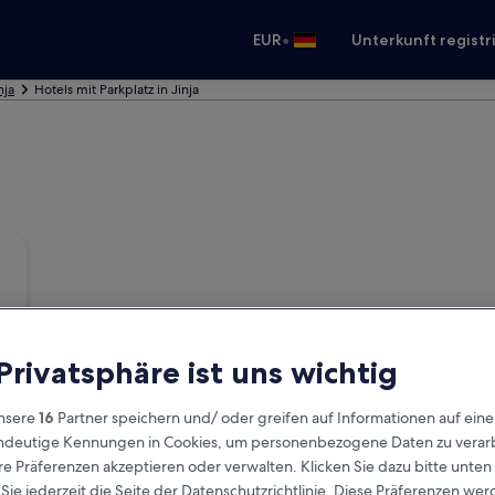
•
EUR
Unterkunft registr
nja
Hotels mit Parkplatz in Jinja
 Privatsphäre ist uns wichtig
nsere
16
Partner speichern und/ oder greifen auf Informationen auf ein
eindeutige Kennungen in Cookies, um personenbezogene Daten zu verarb
e Präferenzen akzeptieren oder verwalten. Klicken Sie dazu bitte unten
ie jederzeit die Seite der Datenschutzrichtlinie. Diese Präferenzen we