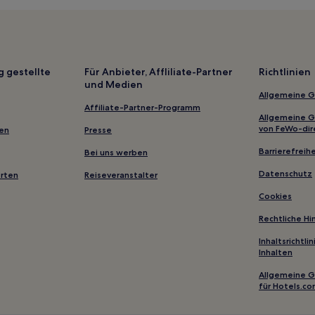
g gestellte
Für Anbieter, Affliliate-Partner
Richtlinien
und Medien
Allgemeine 
Affiliate-Partner-Programm
Allgemeine 
von FeWo-dir
gen
Presse
Barrierefreihe
Bei uns werben
Datenschutz
erten
Reiseveranstalter
Cookies
Rechtliche H
Inhaltsrichtl
Inhalten
Allgemeine 
für Hotels.c