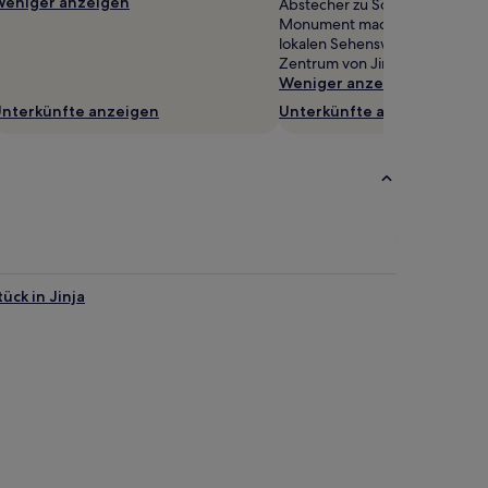
eniger anzeigen
Abstecher zu Source of the Nil
Monument machen – nur eine v
lokalen Sehenswürdigkeiten, 
Zentrum von Jinja entfernt.
Weniger anzeigen
nterkünfte anzeigen
Unterkünfte anzeigen
ück in Jinja