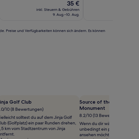
Der
35 €
10,
Preis
Hervorragend,
inkl. Steuern & Gebühren
inkl. Steu
beträgt
(64
9. Aug.–10. Aug.
1
35 €
Bewertungen)
rde. Preise und Verfügbarkeiten können sich ändern. Es können
inja Golf Club
Source of the Nile - Spek
Monument
.0/10 (8 Bewertungen)
8.2/10 (13 Bewertungen)
ielleicht solltest du auf dem Jinja Golf
lub (Golfplatz) ein paar Runden drehen,
Wenn du dir während deiner R
,5 km vom Stadtzentrum von Jinja
unbedingt ein paar Sehenswür
ntfernt.
ansehen möchtest, solltest du 