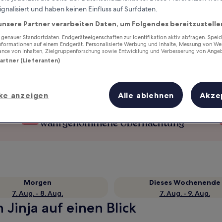
ignalisiert und haben keinen Einfluss auf Surfdaten.
unsere Partner verarbeiten Daten, um Folgendes bereitzustelle
enauer Standortdaten. Endgeräteeigenschaften zur Identifikation aktiv abfragen. Spei
Informationen auf einem Endgerät. Personalisierte Werbung und Inhalte, Messung von We
ance von Inhalten, Zielgruppenforschung sowie Entwicklung und Verbesserung von Ange
Partner (Lieferanten)
ke anzeigen
Alle ablehnen
Akze
Verdiene Prämien für jede
wahrgenommene Übernachtung
Morgen
Dieses Wochenende
7. Aug. - 8. Aug.
7. Aug. - 9. Aug.
 Jinja auf einen Blick