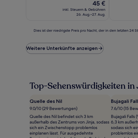
Der
45 €
10,
10,
Preis
Sehr
Sehr
inkl. Steuern & Gebühren
beträgt
gut,
gut,
26. Aug.–27. Aug.
45 €
(17
(2
Bewertungen)
Bewertunge
Dies
Dies ist der niedrigste Preis pro Nacht, der in den letzten 
ist
der
niedrigste
Weitere Unterkünfte anzeigen
Preis
pro
Nacht,
der
in
den
Top-Sehenswürdigkeiten in 
letzten
24 Stunden
für
Quelle des Nil
Bujagali Fal
einen
Aufenthalt
9.0/10 (29 Bewertungen)
7.6/10 (15 Be
mit
Quelle des Nil befindet sich 3 km
Bujagali Falls 
1 Übernachtung
außerhalb des Zentrums von Jinja, sodass
6,3 km außerh
von
sich ein Zwischenstopp problemlos
sodass sich e
2 Erwachsenen
einplanen lässt. Für ausgedehnte
problemlos ein
gefunden