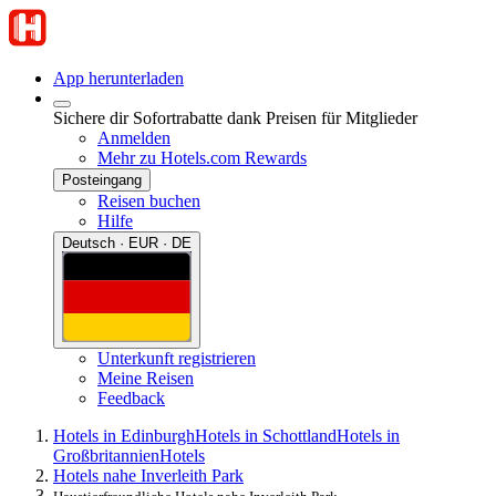
App herunterladen
Sichere dir Sofortrabatte dank Preisen für Mitglieder
Anmelden
Mehr zu Hotels.com Rewards
Posteingang
Reisen buchen
Hilfe
Deutsch · EUR · DE
Unterkunft registrieren
Meine Reisen
Feedback
Hotels in Edinburgh
Hotels in Schottland
Hotels in
Großbritannien
Hotels
Hotels nahe Inverleith Park