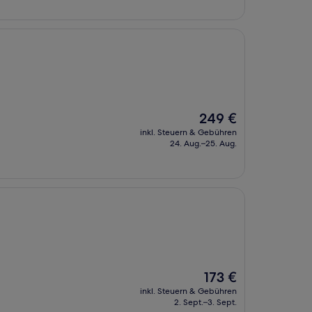
Der
249 €
Preis
inkl. Steuern & Gebühren
beträgt
24. Aug.–25. Aug.
249 €
Der
173 €
Preis
inkl. Steuern & Gebühren
beträgt
2. Sept.–3. Sept.