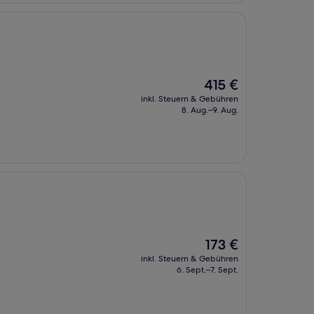
Der
415 €
Preis
inkl. Steuern & Gebühren
beträgt
8. Aug.–9. Aug.
415 €
Der
173 €
Preis
inkl. Steuern & Gebühren
beträgt
6. Sept.–7. Sept.
173 €