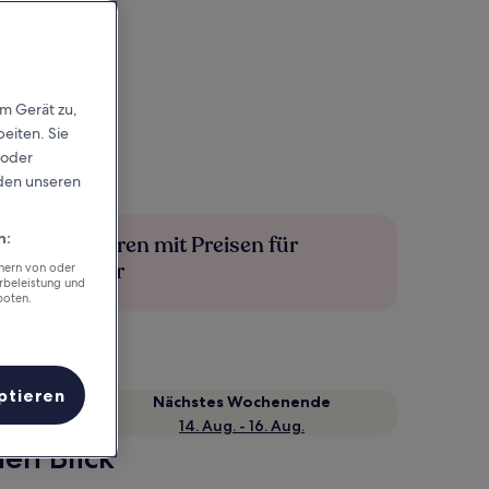
em Gerät zu,
eiten. Sie
 oder
rden unseren
n:
Mehr sparen mit Preisen für
Mitglieder
chern von oder
rbeleistung und
boten.
ptieren
Nächstes Wochenende
14. Aug. - 16. Aug.
en Blick