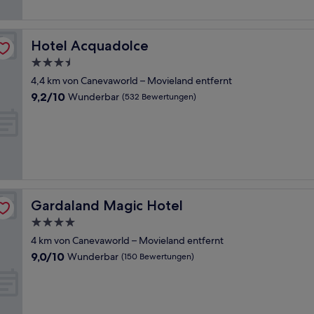
Hotel Acquadolce
Hotel Acquadolce
3.5-
Sterne-
4,4 km von Canevaworld – Movieland entfernt
Unterkunft
9.2
9,2/10
Wunderbar
(532 Bewertungen)
von
10,
Wunderbar,
(532
Bewertungen)
Gardaland Magic Hotel
Gardaland Magic Hotel
4.0-
Sterne-
4 km von Canevaworld – Movieland entfernt
Unterkunft
9.0
9,0/10
Wunderbar
(150 Bewertungen)
von
10,
Wunderbar,
(150