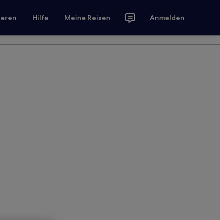
ieren
Hilfe
Meine Reisen
Anmelden