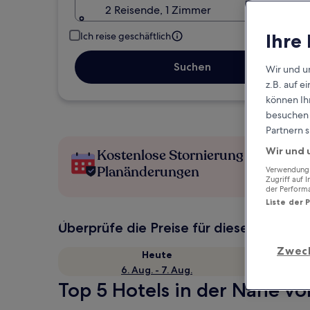
2 Reisende, 1 Zimmer
Ihre
Ich reise geschäftlich
Suchen
Wir und u
z.B. auf 
können Ihr
besuchen S
Partnern s
Wir und 
Kostenlose Stornierung bei
Planänderungen
Verwendung g
Zugriff auf 
der Perform
Liste der 
Überprüfe die Preise für diese Daten
Zwec
Heute
6. Aug. - 7. Aug.
Top 5 Hotels in der Nähe v