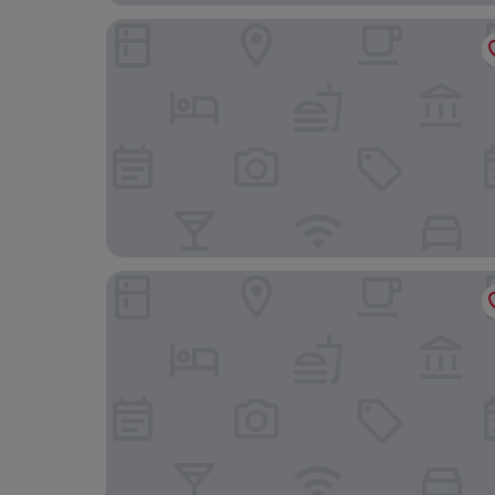
Natiia Relais - Adults Only
Hotiday Lazise Garda