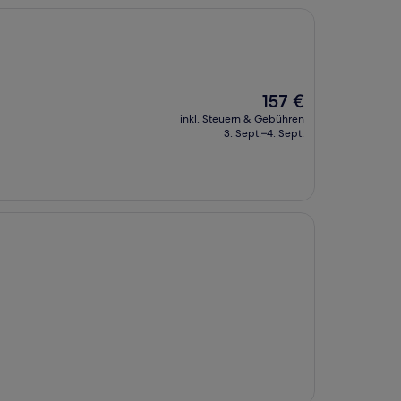
Der
157 €
Preis
inkl. Steuern & Gebühren
beträgt
3. Sept.–4. Sept.
157 €