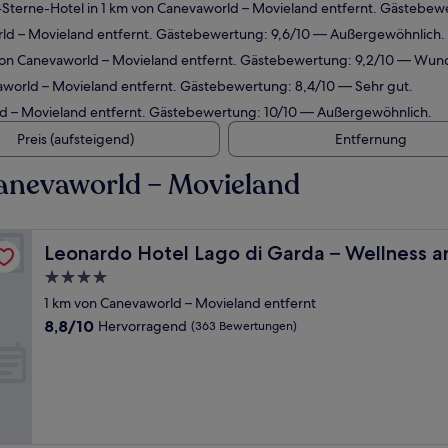
Sterne-Hotel in 1 km von Canevaworld – Movieland entfernt. Gästebew
rld – Movieland entfernt. Gästebewertung: 9,6/10 — Außergewöhnlich.
 von Canevaworld – Movieland entfernt. Gästebewertung: 9,2/10 — Wun
aworld – Movieland entfernt. Gästebewertung: 8,4/10 — Sehr gut.
ld – Movieland entfernt. Gästebewertung: 10/10 — Außergewöhnlich.
Preis (aufsteigend)
Entfernung
anevaworld – Movieland
pa
Leonardo Hotel Lago di Garda – Wellness and Spa
Leonardo Hotel Lago di Garda – Wellness a
4.0-
Sterne-
1 km von Canevaworld – Movieland entfernt
Unterkunft
8.8
8,8/10
Hervorragend
(363 Bewertungen)
von
10,
Hervorragend,
(363
Bewertungen)