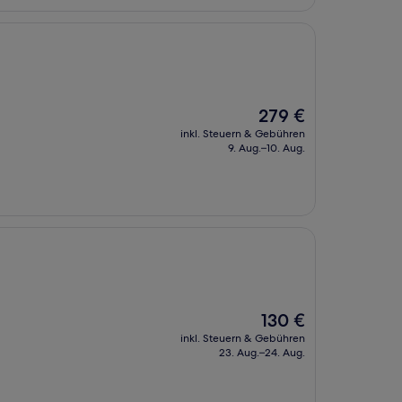
Der
279 €
Preis
inkl. Steuern & Gebühren
beträgt
9. Aug.–10. Aug.
279 €
Der
130 €
Preis
inkl. Steuern & Gebühren
beträgt
23. Aug.–24. Aug.
130 €