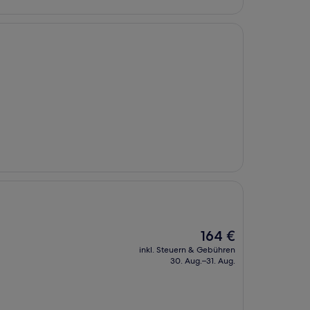
Der
164 €
Preis
inkl. Steuern & Gebühren
beträgt
30. Aug.–31. Aug.
164 €