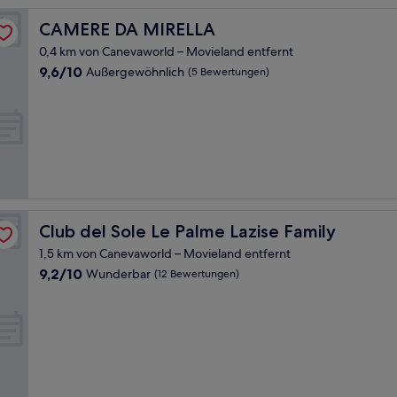
CAMERE DA MIRELLA
CAMERE DA MIRELLA
0,4 km von Canevaworld – Movieland entfernt
9.6
9,6/10
Außergewöhnlich
(5 Bewertungen)
von
10,
Außergewöhnlich,
(5
Bewertungen)
Club del Sole Le Palme Lazise Family
Club del Sole Le Palme Lazise Family
1,5 km von Canevaworld – Movieland entfernt
9.2
9,2/10
Wunderbar
(12 Bewertungen)
von
10,
Wunderbar,
(12
Bewertungen)