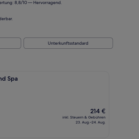
ertung: 8,8/10 — Hervorragend.
derbar.
Unterkunftsstandard
nd Spa
Der
214 €
Preis
inkl. Steuern & Gebühren
beträgt
23. Aug.–24. Aug.
214 €