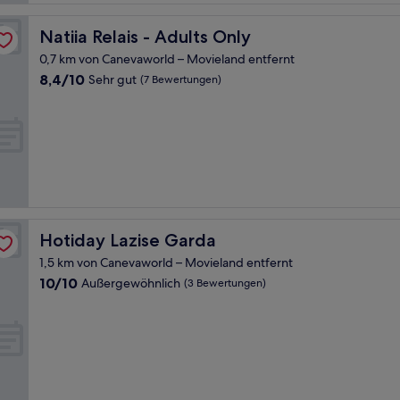
Natiia Relais - Adults Only
Natiia Relais - Adults Only
0,7 km von Canevaworld – Movieland entfernt
8.4
8,4/10
Sehr gut
(7 Bewertungen)
von
10,
Sehr
gut,
(7
Bewertungen)
Hotiday Lazise Garda
Hotiday Lazise Garda
1,5 km von Canevaworld – Movieland entfernt
10.0
10/10
Außergewöhnlich
(3 Bewertungen)
von
10,
Außergewöhnlich,
(3
Bewertungen)