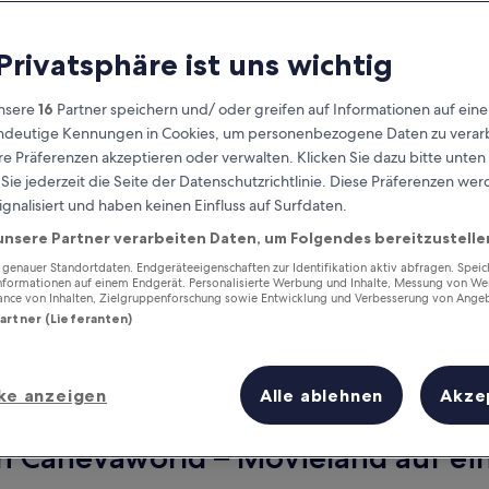
 Privatsphäre ist uns wichtig
nsere
16
Partner speichern und/ oder greifen auf Informationen auf ein
eindeutige Kennungen in Cookies, um personenbezogene Daten zu verarb
e Präferenzen akzeptieren oder verwalten. Klicken Sie dazu bitte unten
ie jederzeit die Seite der Datenschutzrichtlinie. Diese Präferenzen we
ignalisiert und haben keinen Einfluss auf Surfdaten.
unsere Partner verarbeiten Daten, um Folgendes bereitzustelle
Verdiene Prämien für jede
wahrgenommene Übernachtung
enauer Standortdaten. Endgeräteeigenschaften zur Identifikation aktiv abfragen. Spei
Informationen auf einem Endgerät. Personalisierte Werbung und Inhalte, Messung von We
ance von Inhalten, Zielgruppenforschung sowie Entwicklung und Verbesserung von Ange
Partner (Lieferanten)
ke anzeigen
Alle ablehnen
Akze
Morgen
Dieses Wochenende
7. Aug. - 8. Aug.
7. Aug. - 9. Aug.
on Canevaworld – Movieland auf ein