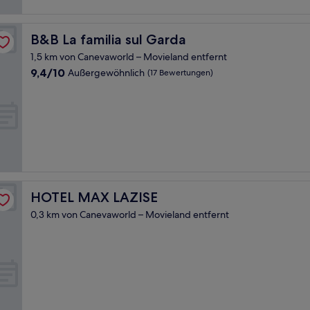
B&B La familia sul Garda
B&B La familia sul Garda
1,5 km von Canevaworld – Movieland entfernt
9.4
9,4/10
Außergewöhnlich
(17 Bewertungen)
von
10,
Außergewöhnlich,
(17
Bewertungen)
HOTEL MAX LAZISE
HOTEL MAX LAZISE
0,3 km von Canevaworld – Movieland entfernt