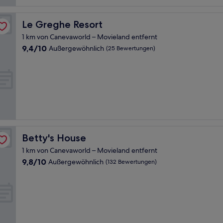
Le Greghe Resort
Le Greghe Resort
1 km von Canevaworld – Movieland entfernt
9.4
9,4/10
Außergewöhnlich
(25 Bewertungen)
von
10,
Außergewöhnlich,
(25
Bewertungen)
Betty's House
Betty's House
1 km von Canevaworld – Movieland entfernt
9.8
9,8/10
Außergewöhnlich
(132 Bewertungen)
von
10,
Außergewöhnlich,
(132
Bewertungen)