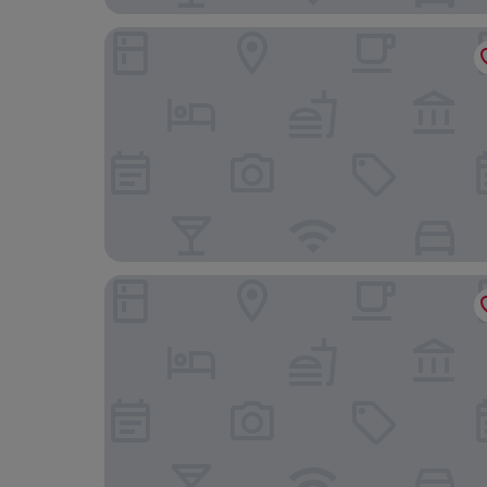
Le Greghe Resort
Betty's House