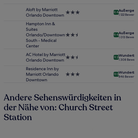
von
Sterne-
2 Erwachsenen
Unterkunft
Aloft by Marriott
Außergewö
gefunden
3.0-
9.4
Orlando Downtown
1.122 Bewert
wurde.
Sterne-
Preise
Unterkunft
Hampton Inn &
und
Suites
Außergewö
Verfügbarkeiten
Orlando/Downtown
2.5-
9.4
1.013 Bewert
können
South - Medical
Sterne-
sich
Center
Unterkunft
ändern.
AC Hotel by Marriott
Wunderba
Es
2.5-
9.2
Orlando Downtown
1.308 Bewer
können
Sterne-
zusätzliche
Unterkunft
Residence Inn by
Wunderba
Bedingungen
Marriott Orlando
3.0-
9.0
846 Bewertu
gelten.
Downtown
Sterne-
Unterkunft
Andere Sehenswürdigkeiten in
der Nähe von: Church Street
Station