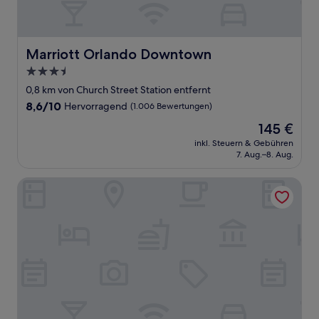
Marriott Orlando Downtown
Marriott Orlando Downtown
3.5-
Sterne-
0,8 km von Church Street Station entfernt
Unterkunft
8.6
8,6/10
Hervorragend
(1.006 Bewertungen)
von
Der
145 €
10,
Preis
Hervorragend,
inkl. Steuern & Gebühren
beträgt
7. Aug.–8. Aug.
(1.006
145 €
Bewertungen)
The Eo Inn - Downtown