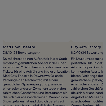
Foto von Visit Orlando
Öffentliches
Foto
Mad Cow Theatre
City Arts Factory
von
7.8/10 (28 Bewertungen)
8.2/10 (34 Bewertunge
Visit
Du möchtest deinen Aufenthalt in der Stadt
Ein Museumsbesuch geh
Orlando
mit einem gemütlichen Abend in der Oper
perfekten Urlaub dazu? D
verschönern? Dann besorg dir doch ein paar
Arts Factory in Downto
Tickets für eine Aufführung in dieser Location:
kommenden Ausstellunge
Mad Cow Theatre in Downtown Orlando.
bieten. Verbringe den 
Verbringe den Nachmittag mit einem
gemütlichen Spazierga
gemütlichen Spaziergang und plane den
einen oder anderen Zw
einen oder anderen Zwischenstopp in den
zahlreichen Geschäften
zahlreichen Geschäften und Restaurants ein,
die sich hier aneinand
die sich hier aneinanderreihen. Wenn dir die
Angebot an Museen in O
Show gefallen hat und du dich bereits auf
ausschöpfen möchtest,
eine weitere freust, wird dich das Programm
County Regional History