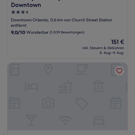
Downtown
3.5-
Sterne-
Downtown Orlando, 0,6 km von Church Street Station
Unterkunft
entfernt
9.0
9,0/10
Wunderbar
(1.009 Bewertungen)
von
Der
151 €
10,
Preis
Wunderbar,
inkl. Steuern & Gebühren
beträgt
8. Aug.–9. Aug.
(1.009
151 €
Bewertungen)
Crowne Plaza Orlando - Downtown by IHG