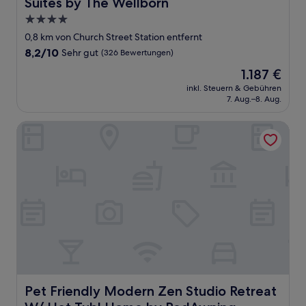
Suites by The Wellborn
Suites by The Wellborn
4.0-
Sterne-
0,8 km von Church Street Station entfernt
Unterkunft
8.2
8,2/10
Sehr gut
(326 Bewertungen)
von
Der
1.187 €
10,
Preis
Sehr
inkl. Steuern & Gebühren
beträgt
7. Aug.–8. Aug.
gut,
1.187 €
(326
Bewertungen)
Pet Friendly Modern Zen Studio Retreat W/ Hot Tub! Ho
Pet Friendly Modern Zen Studio Retreat W/ Hot Tub! 
Pet Friendly Modern Zen Studio Retreat