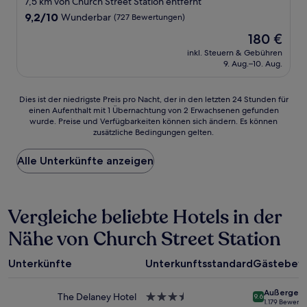
7,5 km von Church Street Station entfernt
Unterkunft
9.2
9,2/10
Wunderbar
(727 Bewertungen)
von
Der
180 €
10,
Preis
Wunderbar,
inkl. Steuern & Gebühren
beträgt
9. Aug.–10. Aug.
(727
180 €
Bewertungen)
Dies
Dies ist der niedrigste Preis pro Nacht, der in den letzten 24 Stunden für
einen Aufenthalt mit 1 Übernachtung von 2 Erwachsenen gefunden
ist
wurde. Preise und Verfügbarkeiten können sich ändern. Es können
der
zusätzliche Bedingungen gelten.
niedrigste
Preis
Alle Unterkünfte anzeigen
pro
Nacht,
der
in
Vergleiche beliebte Hotels in der
den
letzten
Nähe von Church Street Station
24 Stunden
für
einen
Unterkünfte
Unterkunftsstandard
Gästebew
Aufenthalt
mit
Außergewö
1 Übernachtung
The Delaney Hotel
3.5-
9.6
1.179 Bewert