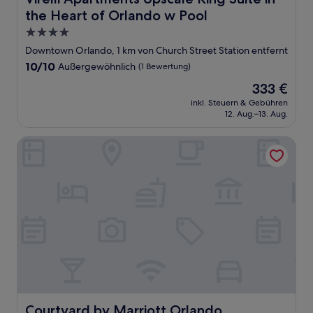
the Heart of Orlando w Pool
4.0-
Sterne-
Downtown Orlando, 1 km von Church Street Station entfernt
Unterkunft
10.0
10/10
Außergewöhnlich
(1 Bewertung)
von
Der
333 €
10,
Preis
Außergewöhnlich,
inkl. Steuern & Gebühren
beträgt
12. Aug.–13. Aug.
(1
333 €
Bewertung)
Courtyard by Marriott Orlando Downtown
Courtyard by Marriott Orlando Downtown
Courtyard by Marriott Orlando