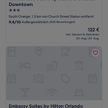
Downtown
3.0-
Sterne-
South Orange, 1,3 km von Church Street Station entfernt
Unterkunft
9.4
9,4/10
Außergewöhnlich
(505 Bewertungen)
von
Der
122 €
10,
Preis
Außergewöhnlich,
inkl. Steuern & Gebühren
beträgt
23. Aug.–24. Aug.
(505
122 €
Bewertungen)
Embassy Suites by Hilton Orlando Downtown
Embassy Suites by Hilton Orlando Downtown
Embassy Suites by Hilton Orlando