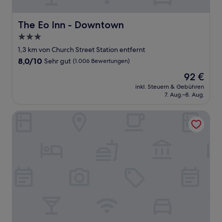
The Eo Inn - Downtown
The Eo Inn - Downtown
3.0-
Sterne-
1,3 km von Church Street Station entfernt
Unterkunft
8.0
8,0/10
Sehr gut
(1.006 Bewertungen)
von
Der
92 €
10,
Preis
Sehr
inkl. Steuern & Gebühren
beträgt
7. Aug.–8. Aug.
gut,
92 €
(1.006
Bewertungen)
Budget Motel