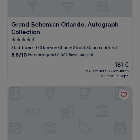
Grand Bohemian Orlando, Autograph Collection
Grand Bohemian Orlando, Autograph
Collection
4.5-
Sterne-
Stadtbezirk, 0,3 km von Church Street Station entfernt
Unterkunft
8.8
8,8/10
Hervorragend
(1.002 Bewertungen)
von
Der
181 €
10,
Preis
Hervorragend,
inkl. Steuern & Gebühren
beträgt
6. Sept.–7. Sept.
(1.002
181 €
Bewertungen)
Marriott Orlando Downtown