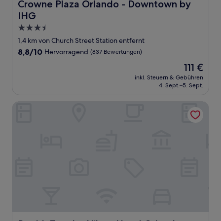
Crowne Plaza Orlando - Downtown by IHG
Crowne Plaza Orlando - Downtown by
IHG
3.5-
Sterne-
1,4 km von Church Street Station entfernt
Unterkunft
8.8
8,8/10
Hervorragend
(837 Bewertungen)
von
Der
111 €
10,
Preis
Hervorragend,
inkl. Steuern & Gebühren
beträgt
4. Sept.–5. Sept.
(837
111 €
Bewertungen)
DoubleTree by Hilton Hotel Orlando Downtown