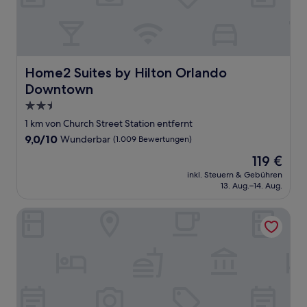
Home2 Suites by Hilton Orlando Downtown
Home2 Suites by Hilton Orlando
Downtown
2.5-
Sterne-
1 km von Church Street Station entfernt
Unterkunft
9.0
9,0/10
Wunderbar
(1.009 Bewertungen)
von
Der
119 €
10,
Preis
Wunderbar,
inkl. Steuern & Gebühren
beträgt
13. Aug.–14. Aug.
(1.009
119 €
Bewertungen)
Hilton Garden Inn Orlando Downtown