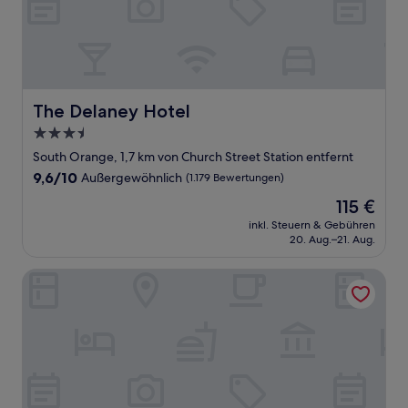
The Delaney Hotel
The Delaney Hotel
3.5-
Sterne-
South Orange, 1,7 km von Church Street Station entfernt
Unterkunft
9.6
9,6/10
Außergewöhnlich
(1.179 Bewertungen)
von
Der
115 €
10,
Preis
Außergewöhnlich,
inkl. Steuern & Gebühren
beträgt
20. Aug.–21. Aug.
(1.179
115 €
Bewertungen)
Aloft by Marriott Orlando Downtown