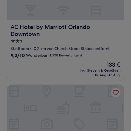
AC Hotel by Marriott Orlando Downtown
AC Hotel by Marriott Orlando
Downtown
2.5-
Sterne-
Stadtbezirk, 0,2 km von Church Street Station entfernt
Unterkunft
9.2
9,2/10
Wunderbar
(1.308 Bewertungen)
von
Der
133 €
10,
Preis
Wunderbar,
inkl. Steuern & Gebühren
beträgt
16. Aug.–17. Aug.
(1.308
133 €
Bewertungen)
Residence Inn by Marriott Orlando Downtown