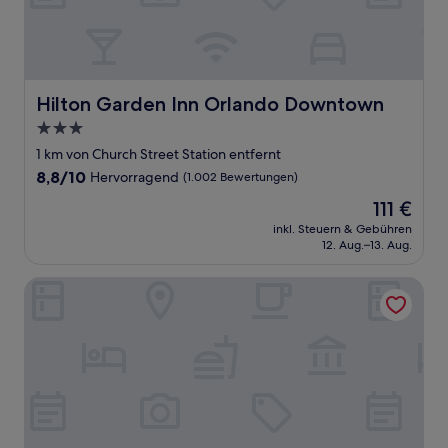
Hilton Garden Inn Orlando Downtown
Hilton Garden Inn Orlando Downtown
3.0-
Sterne-
1 km von Church Street Station entfernt
Unterkunft
8.8
8,8/10
Hervorragend
(1.002 Bewertungen)
von
Der
111 €
10,
Preis
Hervorragend,
inkl. Steuern & Gebühren
beträgt
12. Aug.–13. Aug.
(1.002
111 €
Bewertungen)
Grand Bohemian Orlando, Autograph Collection