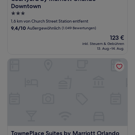
Downtown
3.0-
Sterne-
1,6 km von Church Street Station entfernt
Unterkunft
9.4
9,4/10
Außergewöhnlich
(1.049 Bewertungen)
von
Der
123 €
10,
Preis
Außergewöhnlich,
inkl. Steuern & Gebühren
beträgt
13. Aug.–14. Aug.
(1.049
123 €
Bewertungen)
TownePlace Suites by Marriott Orlando Downtown
TownePlace Suites by Marriott Orlando Downtown
TownePlace Suites by Marriott Orlando