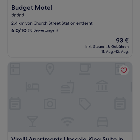
Budget Motel
Budget Motel
2.5-
Sterne-
2,4 km von Church Street Station entfernt
Unterkunft
6.0
6,0/10
(18 Bewertungen)
von
Der
93 €
10,
Preis
(18
inkl. Steuern & Gebühren
beträgt
11. Aug.–12. Aug.
Bewertungen)
93 €
Virelli Apartments Upscale King Suite in the Heart of Orla
Virelli Apartments Upscale King Suite in the Heart of Or
Virelli Apartments Upscale King Suite in