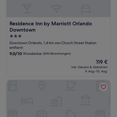
Residence Inn by Marriott Orlando Downtown
Residence Inn by Marriott Orlando
Downtown
3.0-
Sterne-
Downtown Orlando, 1,4 km von Church Street Station
Unterkunft
entfernt
9.0
9,0/10
Wunderbar
(846 Bewertungen)
von
Der
119 €
10,
Preis
Wunderbar,
inkl. Steuern & Gebühren
beträgt
9. Aug.–10. Aug.
(846
119 €
Bewertungen)
Home2 Suites by Hilton Orlando Downtown