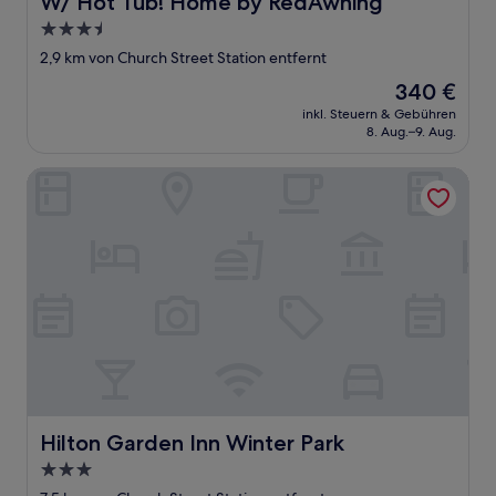
W/ Hot Tub! Home by RedAwning
3.5-
Sterne-
2,9 km von Church Street Station entfernt
Unterkunft
Der
340 €
Preis
inkl. Steuern & Gebühren
beträgt
8. Aug.–9. Aug.
340 €
Hilton Garden Inn Winter Park
Hilton Garden Inn Winter Park
Hilton Garden Inn Winter Park
3.0-
Sterne-