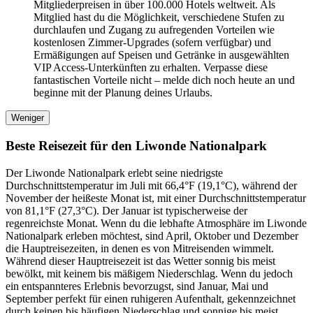
Mitgliederpreisen in über 100.000 Hotels weltweit. Als
Mitglied hast du die Möglichkeit, verschiedene Stufen zu
durchlaufen und Zugang zu aufregenden Vorteilen wie
kostenlosen Zimmer-Upgrades (sofern verfügbar) und
Ermäßigungen auf Speisen und Getränke in ausgewählten
VIP Access-Unterkünften zu erhalten. Verpasse diese
fantastischen Vorteile nicht – melde dich noch heute an und
beginne mit der Planung deines Urlaubs.
Weniger
Beste Reisezeit für den Liwonde Nationalpark
Der Liwonde Nationalpark erlebt seine niedrigste
Durchschnittstemperatur im Juli mit 66,4°F (19,1°C), während der
November der heißeste Monat ist, mit einer Durchschnittstemperatur
von 81,1°F (27,3°C). Der Januar ist typischerweise der
regenreichste Monat. Wenn du die lebhafte Atmosphäre im Liwonde
Nationalpark erleben möchtest, sind April, Oktober und Dezember
die Hauptreisezeiten, in denen es von Mitreisenden wimmelt.
Während dieser Hauptreisezeit ist das Wetter sonnig bis meist
bewölkt, mit keinem bis mäßigem Niederschlag. Wenn du jedoch
ein entspannteres Erlebnis bevorzugst, sind Januar, Mai und
September perfekt für einen ruhigeren Aufenthalt, gekennzeichnet
durch keinen bis häufigen Niederschlag und sonnige bis meist