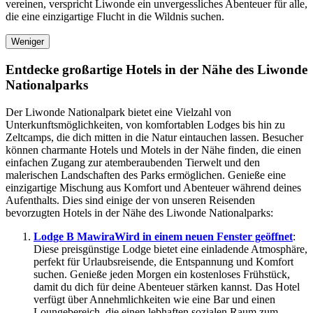
vereinen, verspricht Liwonde ein unvergessliches Abenteuer für alle,
die eine einzigartige Flucht in die Wildnis suchen.
Weniger
Entdecke großartige Hotels in der Nähe des Liwonde
Nationalparks
Der Liwonde Nationalpark bietet eine Vielzahl von
Unterkunftsmöglichkeiten, von komfortablen Lodges bis hin zu
Zeltcamps, die dich mitten in die Natur eintauchen lassen. Besucher
können charmante Hotels und Motels in der Nähe finden, die einen
einfachen Zugang zur atemberaubenden Tierwelt und den
malerischen Landschaften des Parks ermöglichen. Genieße eine
einzigartige Mischung aus Komfort und Abenteuer während deines
Aufenthalts. Dies sind einige der von unseren Reisenden
bevorzugten Hotels in der Nähe des Liwonde Nationalparks:
Lodge B Mawira
Wird in einem neuen Fenster geöffnet
:
Diese preisgünstige Lodge bietet eine einladende Atmosphäre,
perfekt für Urlaubsreisende, die Entspannung und Komfort
suchen. Genieße jeden Morgen ein kostenloses Frühstück,
damit du dich für deine Abenteuer stärken kannst. Das Hotel
verfügt über Annehmlichkeiten wie eine Bar und einen
Loungebereich, die einen lebhaften sozialen Raum zum