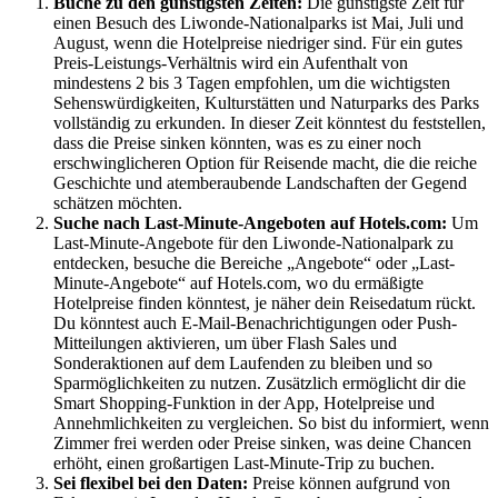
Buche zu den günstigsten Zeiten:
Die günstigste Zeit für
einen Besuch des Liwonde-Nationalparks ist Mai, Juli und
August, wenn die Hotelpreise niedriger sind. Für ein gutes
Preis-Leistungs-Verhältnis wird ein Aufenthalt von
mindestens 2 bis 3 Tagen empfohlen, um die wichtigsten
Sehenswürdigkeiten, Kulturstätten und Naturparks des Parks
vollständig zu erkunden. In dieser Zeit könntest du feststellen,
dass die Preise sinken könnten, was es zu einer noch
erschwinglicheren Option für Reisende macht, die die reiche
Geschichte und atemberaubende Landschaften der Gegend
schätzen möchten.
Suche nach Last-Minute-Angeboten auf Hotels.com:
Um
Last-Minute-Angebote für den Liwonde-Nationalpark zu
entdecken, besuche die Bereiche „Angebote“ oder „Last-
Minute-Angebote“ auf Hotels.com, wo du ermäßigte
Hotelpreise finden könntest, je näher dein Reisedatum rückt.
Du könntest auch E-Mail-Benachrichtigungen oder Push-
Mitteilungen aktivieren, um über Flash Sales und
Sonderaktionen auf dem Laufenden zu bleiben und so
Sparmöglichkeiten zu nutzen. Zusätzlich ermöglicht dir die
Smart Shopping-Funktion in der App, Hotelpreise und
Annehmlichkeiten zu vergleichen. So bist du informiert, wenn
Zimmer frei werden oder Preise sinken, was deine Chancen
erhöht, einen großartigen Last-Minute-Trip zu buchen.
Sei flexibel bei den Daten:
Preise können aufgrund von