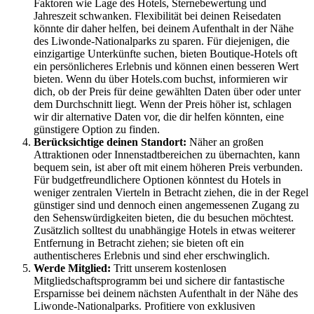
Faktoren wie Lage des Hotels, Sternebewertung und
Jahreszeit schwanken. Flexibilität bei deinen Reisedaten
könnte dir daher helfen, bei deinem Aufenthalt in der Nähe
des Liwonde-Nationalparks zu sparen. Für diejenigen, die
einzigartige Unterkünfte suchen, bieten Boutique-Hotels oft
ein persönlicheres Erlebnis und können einen besseren Wert
bieten. Wenn du über Hotels.com buchst, informieren wir
dich, ob der Preis für deine gewählten Daten über oder unter
dem Durchschnitt liegt. Wenn der Preis höher ist, schlagen
wir dir alternative Daten vor, die dir helfen könnten, eine
günstigere Option zu finden.
Berücksichtige deinen Standort:
Näher an großen
Attraktionen oder Innenstadtbereichen zu übernachten, kann
bequem sein, ist aber oft mit einem höheren Preis verbunden.
Für budgetfreundlichere Optionen könntest du Hotels in
weniger zentralen Vierteln in Betracht ziehen, die in der Regel
günstiger sind und dennoch einen angemessenen Zugang zu
den Sehenswürdigkeiten bieten, die du besuchen möchtest.
Zusätzlich solltest du unabhängige Hotels in etwas weiterer
Entfernung in Betracht ziehen; sie bieten oft ein
authentischeres Erlebnis und sind eher erschwinglich.
Werde Mitglied:
Tritt unserem kostenlosen
Mitgliedschaftsprogramm bei und sichere dir fantastische
Ersparnisse bei deinem nächsten Aufenthalt in der Nähe des
Liwonde-Nationalparks. Profitiere von exklusiven