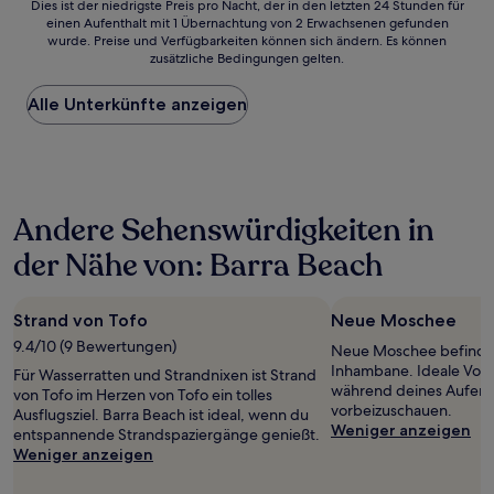
Dies
Dies ist der niedrigste Preis pro Nacht, der in den letzten 24 Stunden für
einen Aufenthalt mit 1 Übernachtung von 2 Erwachsenen gefunden
ist
wurde. Preise und Verfügbarkeiten können sich ändern. Es können
der
zusätzliche Bedingungen gelten.
niedrigste
Preis
Alle Unterkünfte anzeigen
pro
Nacht,
der
in
den
letzten
Andere Sehenswürdigkeiten in
24 Stunden
für
der Nähe von: Barra Beach
einen
Aufenthalt
mit
Strand von Tofo
Neue Moschee
1 Übernachtung
von
9.4/10 (9 Bewertungen)
Neue Moschee befindet
2 Erwachsenen
Inhambane. Ideale Vora
Für Wasserratten und Strandnixen ist Strand
gefunden
während deines Aufenth
von Tofo im Herzen von Tofo ein tolles
wurde.
vorbeizuschauen.
Ausflugsziel. Barra Beach ist ideal, wenn du
Preise
Weniger anzeigen
entspannende Strandspaziergänge genießt.
und
Weniger anzeigen
Verfügbarkeiten
können