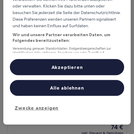
von
oder verwalten. Klicken Sie dazu bitte unten oder
Der
241 €
10,
Preis
besuchen Sie jederzeit die Seite der Datenschutzrichtlinie.
Außergewöhnlich,
inkl. Steuern & Gebühren
beträgt
27. Aug.–28. Aug.
Diese Präferenzen werden unseren Partnern signalisiert
(17
241 €
Bewertungen)
und haben keinen Einfluss auf Surfdaten.
Bay View Lodge
Wir und unsere Partner verarbeiten Daten, um
Folgendes bereitzustellen:
Verwendung genauer Standortdaten. Endgeräteeigenschaften zur
Identifikation aktiv abfragen. Speichern von oder Zugriff auf
Informationen auf einem Endgerät. Personalisierte Werbung und
Inhalte, Messung von Werbeleistung und der Performance von Inhalten,
Zielgruppenforschung sowie Entwicklung und Verbesserung von
Akzeptieren
Angeboten.
Liste der Partner (Lieferanten)
Alle ablehnen
Bay View Lodge
Bay View Lodge
Zwecke anzeigen
2.5-
Sterne-
0,5 km von Barra Beach entfernt
Unterkunft
Der
74 €
Preis
inkl. Steuern & Gebühren