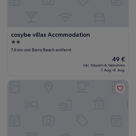
cosybe villas Accmmodation
cosybe villas Accmmodation
2.0-
Sterne-
7,6 km von Barra Beach entfernt
Unterkunft
Der
49 €
Preis
inkl. Steuern & Gebühren
beträgt
7. Aug.–8. Aug.
49 €
Villa Palmeira