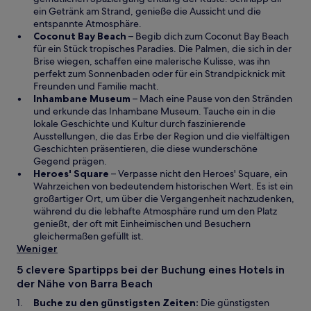
t
m
i
ein Getränk am Strand, genieße die Aussicht und die
n
n
entspannte Atmosphäre.
e
e
W
Coconut Bay Beach
– Begib dich zum Coconut Bay Beach
u
i
i
für ein Stück tropisches Paradies. Die Palmen, die sich in der
e
n
r
Brise wiegen, schaffen eine malerische Kulisse, was ihn
n
e
d
perfekt zum Sonnenbaden oder für ein Strandpicknick mit
F
m
i
Freunden und Familie macht.
e
n
n
W
Inhambane Museum
– Mach eine Pause von den Stränden
n
e
e
i
und erkunde das Inhambane Museum. Tauche ein in die
s
u
i
r
lokale Geschichte und Kultur durch faszinierende
t
e
n
d
Ausstellungen, die das Erbe der Region und die vielfältigen
e
n
e
i
Geschichten präsentieren, die diese wunderschöne
r
F
m
n
Gegend prägen.
g
e
W
n
e
Heroes' Square
– Verpasse nicht den Heroes' Square, ein
e
n
i
e
i
Wahrzeichen von bedeutendem historischen Wert. Es ist ein
ö
s
r
u
n
großartiger Ort, um über die Vergangenheit nachzudenken,
f
t
d
e
e
während du die lebhafte Atmosphäre rund um den Platz
f
e
i
n
m
genießt, der oft mit Einheimischen und Besuchern
n
r
n
F
n
gleichermaßen gefüllt ist.
e
g
e
e
e
Weniger
t
e
i
n
u
5 clevere Spartipps bei der Buchung eines Hotels in
ö
n
s
e
der Nähe von Barra Beach
f
e
t
n
f
m
e
F
Buche zu den günstigsten Zeiten:
Die günstigsten
n
n
r
e