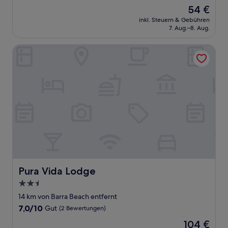
von
Der
54 €
10,
Preis
(2
inkl. Steuern & Gebühren
beträgt
7. Aug.–8. Aug.
Bewertungen)
54 €
Pura Vida Lodge
Pura Vida Lodge
Pura Vida Lodge
2.5-
Sterne-
14 km von Barra Beach entfernt
Unterkunft
7.0
7,0/10
Gut
(2 Bewertungen)
von
Der
104 €
10,