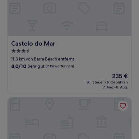
Castelo do Mar
Castelo do Mar
3.5-
Sterne-
11,3 km von Barra Beach entfernt
Unterkunft
8.0
8,0/10
Sehr gut
(2 Bewertungen)
von
Der
235 €
10,
Preis
Sehr
inkl. Steuern & Gebühren
beträgt
7. Aug.–8. Aug.
gut,
235 €
(2
Bewertungen)
cosybe villas Accmmodation