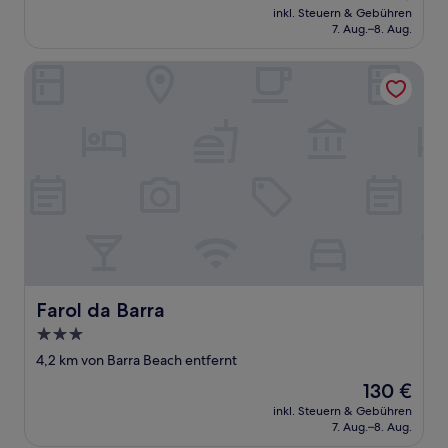
Preis
Gut,
inkl. Steuern & Gebühren
beträgt
7. Aug.–8. Aug.
(2
104 €
Bewertungen)
Farol da Barra
Farol da Barra
Farol da Barra
3.0-
Sterne-
4,2 km von Barra Beach entfernt
Unterkunft
Der
130 €
Preis
inkl. Steuern & Gebühren
beträgt
7. Aug.–8. Aug.
130 €