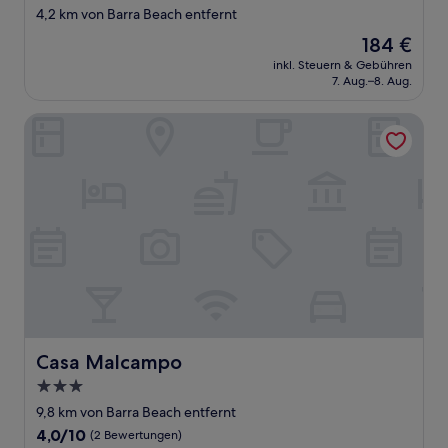
Sterne-
4,2 km von Barra Beach entfernt
Unterkunft
Der
184 €
Preis
inkl. Steuern & Gebühren
beträgt
7. Aug.–8. Aug.
184 €
Casa Malcampo
Casa Malcampo
Casa Malcampo
3.0-
Sterne-
9,8 km von Barra Beach entfernt
Unterkunft
4.0
4,0/10
(2 Bewertungen)