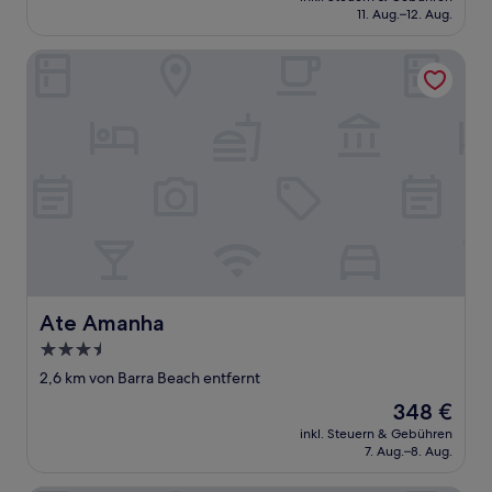
beträgt
11. Aug.–12. Aug.
74 €
Ate Amanha
Ate Amanha
Ate Amanha
3.5-
Sterne-
2,6 km von Barra Beach entfernt
Unterkunft
Der
348 €
Preis
inkl. Steuern & Gebühren
beträgt
7. Aug.–8. Aug.
348 €