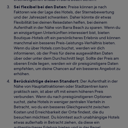
Sei flexibel bei den Daten:
Preise können je nach
Faktoren wie der Lage des Hotels, der Sternebewertung
und der Jahreszeit schwanken. Daher könnte dir etwas
Flexibilität bei deinen Reisedaten helfen, bei deinem
Aufenthalt in der Nähe von Barra Beach zu sparen. Wenn du
an einzigartigen Unterkünften interessiert bist, bieten
Boutique-Hotels oft ein persönlicheres Erlebnis und können
manchmal ein besseres Preis-Leistungs-Verhältnis bieten.
Wenn du über Hotels.com buchst, werden wir dich
informieren, ob der Preis für deine ausgewählten Daten
über oder unter dem Durchschnitt liegt. Sollte der Preis am
oberen Ende liegen, werden wir dir preisgünstigere Daten
empfehlen, um deine Chancen auf ein besseres Angebot zu
erhöhen.
Berücksichtige deinen Standort:
Der Aufenthalt in der
Nähe von Hauptattraktionen oder Stadtzentren kann
praktisch sein, ist aber oft mit einem höheren Preis
verbunden. Wenn du nach preisgünstigeren Optionen
suchst, ziehe Hotels in weniger zentralen Vierteln in
Betracht, wo du ein besseres Gleichgewicht zwischen
Kosten und Erreichbarkeit der Orte findest, die du
besuchen möchtest. Du könntest auch unabhängige Hotels
etwas außerhalb in Betracht ziehen, da diese ein
authentischeres Erlebnis bieten und in der Regel