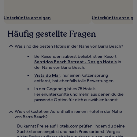
sich
ändern.
Es
Unterkünfte anzeigen
Unterkünfte anzeige
können
zusätzliche
Bedingungen
Häufig gestellte Fragen
gelten.
Was sind die besten Hotels in der Nähe von Barra Beach?
Bei Reisenden äußerst beliebt ist ein Resort
Sentidos Beach Retreat - Design Hotels
in
der Nähe von Barra Beach.
Vista do Mar
, nur einen Katzensprung
entfernt, hat ebenfalls tolle Bewertungen.
In der Gegend gibt es 75 Hotels,
Ferienunterkünfte und mehr, aus denen du die
passende Option für dich auswählen kannst.
Wie viel kostet ein Aufenthalt in einem Hotel in der Nähe
von Barra Beach?
Du kannst Preise auf Hotels.com prüfen, indem du deine
Suchkriterien eingibst und nach Preis sortierst. Vergiss