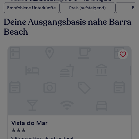
Empfohlene Unterkünfte
Preis (aufsteigend)
Ent
Deine Ausgangsbasis nahe Barra
Beach
Vista do Mar
Vista do Mar
Vista do Mar
3.0-
Sterne-
2,8 km von Barra Beach entfernt