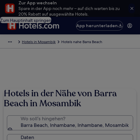
Zur App wechseln
Spare in der App noch mehr – auf dich warten bis zu
20% Rabatt auf ausgewählte Hotels.
Zum Hauptinhalt springen
App herunterladen
Hotels in Mosambik
Hotels nahe Barra Beach
Foto von Daniela da Silva
Hotels in der Nähe von Barra
Beach in Mosambik
Wo soll’s hingehen?
Barra Beach, Inhambane, Inhambane, Mosambik
Daten