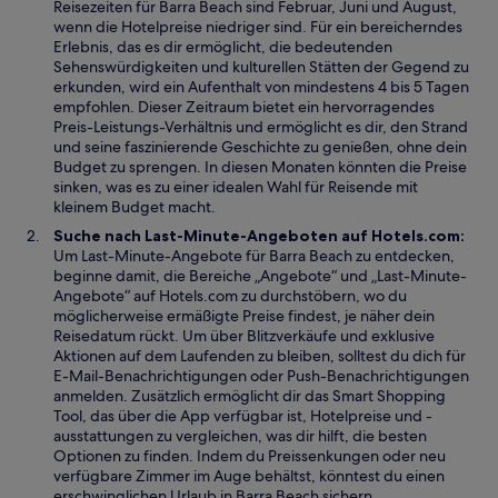
Reisezeiten für Barra Beach sind Februar, Juni und August,
e
e
g
n
wenn die Hotelpreise niedriger sind. Für ein bereicherndes
t
u
e
s
Erlebnis, das es dir ermöglicht, die bedeutenden
e
ö
t
Sehenswürdigkeiten und kulturellen Stätten der Gegend zu
n
f
e
erkunden, wird ein Aufenthalt von mindestens 4 bis 5 Tagen
F
f
r
empfohlen. Dieser Zeitraum bietet ein hervorragendes
e
n
g
Preis-Leistungs-Verhältnis und ermöglicht es dir, den Strand
n
e
e
und seine faszinierende Geschichte zu genießen, ohne dein
s
t
ö
Budget zu sprengen. In diesen Monaten könnten die Preise
t
f
sinken, was es zu einer idealen Wahl für Reisende mit
e
f
kleinem Budget macht.
r
n
Suche nach Last-Minute-Angeboten auf Hotels.com:
g
e
Um Last-Minute-Angebote für Barra Beach zu entdecken,
e
t
beginne damit, die Bereiche „Angebote“ und „Last-Minute-
ö
Angebote“ auf Hotels.com zu durchstöbern, wo du
f
möglicherweise ermäßigte Preise findest, je näher dein
f
Reisedatum rückt. Um über Blitzverkäufe und exklusive
n
Aktionen auf dem Laufenden zu bleiben, solltest du dich für
e
E-Mail-Benachrichtigungen oder Push-Benachrichtigungen
t
anmelden. Zusätzlich ermöglicht dir das Smart Shopping
Tool, das über die App verfügbar ist, Hotelpreise und -
ausstattungen zu vergleichen, was dir hilft, die besten
Optionen zu finden. Indem du Preissenkungen oder neu
verfügbare Zimmer im Auge behältst, könntest du einen
erschwinglichen Urlaub in Barra Beach sichern.