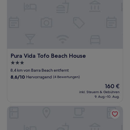
Pura Vida Tofo Beach House
Pura Vida Tofo Beach House
3.0-
Sterne-
8,4 km von Barra Beach entfernt
Unterkunft
8.6
8,6/10
Hervorragend
(4 Bewertungen)
von
Der
160 €
10,
Preis
Hervorragend,
inkl. Steuern & Gebühren
beträgt
9. Aug.–10. Aug.
(4
160 €
Bewertungen)
Casa do Capitao