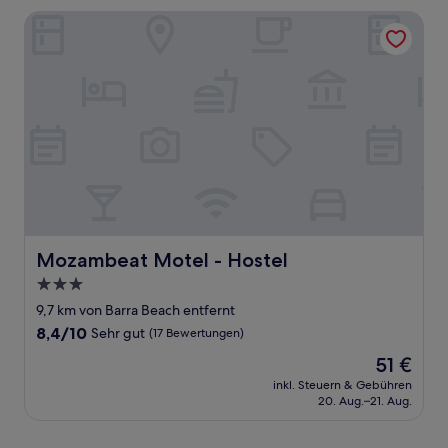
Mozambeat Motel - Hostel
Mozambeat Motel - Hostel
Mozambeat Motel - Hostel
3.0-
Sterne-
9,7 km von Barra Beach entfernt
Unterkunft
8.4
8,4/10
Sehr gut
(17 Bewertungen)
von
Der
51 €
10,
Preis
Sehr
inkl. Steuern & Gebühren
beträgt
20. Aug.–21. Aug.
gut,
51 €
(17
Bewertungen)