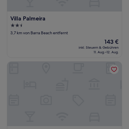
Villa Palmeira
Villa Palmeira
2.5-
Sterne-
3,7 km von Barra Beach entfernt
Unterkunft
Der
143 €
Preis
inkl. Steuern & Gebühren
beträgt
11. Aug.–12. Aug.
143 €
Morrumbene Beach Resort