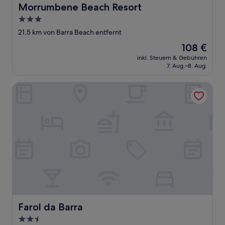
Morrumbene Beach Resort
Morrumbene Beach Resort
3.0-
Sterne-
21,5 km von Barra Beach entfernt
Unterkunft
Der
108 €
Preis
inkl. Steuern & Gebühren
beträgt
7. Aug.–8. Aug.
108 €
Farol da Barra
Farol da Barra
Farol da Barra
2.5-