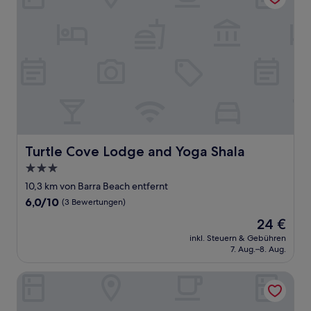
Turtle Cove Lodge and Yoga Shala
Turtle Cove Lodge and Yoga Shala
3.0-
Sterne-
10,3 km von Barra Beach entfernt
Unterkunft
6.0
6,0/10
(3 Bewertungen)
von
Der
24 €
10,
Preis
(3
inkl. Steuern & Gebühren
beträgt
7. Aug.–8. Aug.
Bewertungen)
24 €
Pura Vida Tofo Beach House