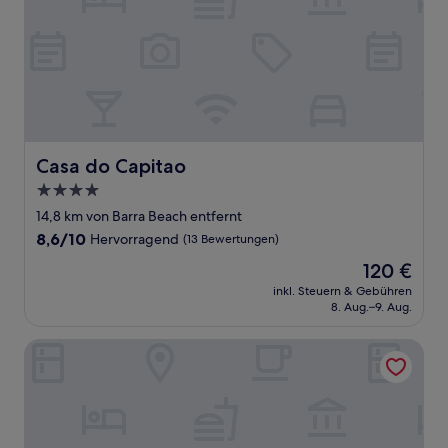
Casa do Capitao
Casa do Capitao
4.0-
Sterne-
14,8 km von Barra Beach entfernt
Unterkunft
8.6
8,6/10
Hervorragend
(13 Bewertungen)
von
Der
120 €
10,
Preis
Hervorragend,
inkl. Steuern & Gebühren
beträgt
8. Aug.–9. Aug.
(13
120 €
Bewertungen)
Castelo do Mar