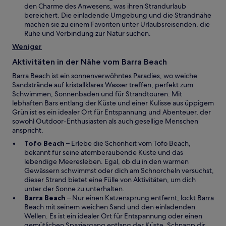
s
n
den Charme des Anwesens, was ihren Strandurlaub
t
e
bereichert. Die einladende Umgebung und die Strandnähe
e
i
machen sie zu einem Favoriten unter Urlaubsreisenden, die
r
n
Ruhe und Verbindung zur Natur suchen.
g
e
Weniger
e
m
ö
n
Aktivitäten in der Nähe vom Barra Beach
f
e
f
Barra Beach ist ein sonnenverwöhntes Paradies, wo weiche
u
n
Sandstrände auf kristallklares Wasser treffen, perfekt zum
e
e
Schwimmen, Sonnenbaden und für Strandtouren. Mit
n
t
lebhaften Bars entlang der Küste und einer Kulisse aus üppigem
F
Grün ist es ein idealer Ort für Entspannung und Abenteuer, der
e
sowohl Outdoor-Enthusiasten als auch gesellige Menschen
n
anspricht.
s
t
W
Tofo Beach
– Erlebe die Schönheit vom Tofo Beach,
e
i
bekannt für seine atemberaubende Küste und das
r
r
lebendige Meeresleben. Egal, ob du in den warmen
g
d
Gewässern schwimmst oder dich am Schnorcheln versuchst,
e
i
dieser Strand bietet eine Fülle von Aktivitäten, um dich
ö
n
unter der Sonne zu unterhalten.
f
e
W
Barra Beach
– Nur einen Katzensprung entfernt, lockt Barra
f
i
i
Beach mit seinem weichen Sand und den einladenden
n
n
r
Wellen. Es ist ein idealer Ort für Entspannung oder einen
e
e
d
gemütlichen Spaziergang entlang der Küste. Schnapp dir