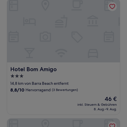
Hotel Bom Amigo
Hotel Bom Amigo
Hotel Bom Amigo
3.0-
Sterne-
14,8 km von Barra Beach entfernt
Unterkunft
8.8
8,8/10
Hervorragend
(3 Bewertungen)
von
Der
46 €
10,
Preis
Hervorragend,
inkl. Steuern & Gebühren
beträgt
8. Aug.–9. Aug.
(3
46 €
Bewertungen)
Turtle Cove Lodge and Yoga Shala