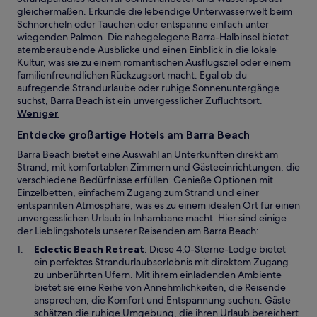
gleichermaßen. Erkunde die lebendige Unterwasserwelt beim
Schnorcheln oder Tauchen oder entspanne einfach unter
wiegenden Palmen. Die nahegelegene Barra-Halbinsel bietet
atemberaubende Ausblicke und einen Einblick in die lokale
Kultur, was sie zu einem romantischen Ausflugsziel oder einem
familienfreundlichen Rückzugsort macht. Egal ob du
aufregende Strandurlaube oder ruhige Sonnenuntergänge
suchst, Barra Beach ist ein unvergesslicher Zufluchtsort.
Weniger
Entdecke großartige Hotels am Barra Beach
Barra Beach bietet eine Auswahl an Unterkünften direkt am
Strand, mit komfortablen Zimmern und Gästeeinrichtungen, die
verschiedene Bedürfnisse erfüllen. Genieße Optionen mit
Einzelbetten, einfachem Zugang zum Strand und einer
entspannten Atmosphäre, was es zu einem idealen Ort für einen
unvergesslichen Urlaub in Inhambane macht. Hier sind einige
der Lieblingshotels unserer Reisenden am Barra Beach:
W
Eclectic Beach Retreat
: Diese 4,0-Sterne-Lodge bietet
i
ein perfektes Strandurlaubserlebnis mit direktem Zugang
r
zu unberührten Ufern. Mit ihrem einladenden Ambiente
d
bietet sie eine Reihe von Annehmlichkeiten, die Reisende
i
ansprechen, die Komfort und Entspannung suchen. Gäste
n
schätzen die ruhige Umgebung, die ihren Urlaub bereichert