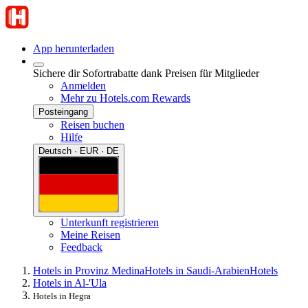
App herunterladen
Sichere dir Sofortrabatte dank Preisen für Mitglieder
Anmelden
Mehr zu Hotels.com Rewards
Posteingang
Reisen buchen
Hilfe
Deutsch · EUR · DE
Unterkunft registrieren
Meine Reisen
Feedback
Hotels in Provinz Medina
Hotels in Saudi-Arabien
Hotels
Hotels in Al-'Ula
Hotels in Hegra