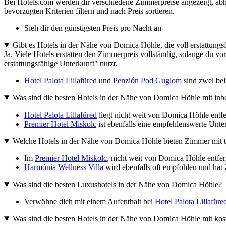
Bei Hotels.com werden dir verschiedene Zimmerpreise angezeigt, ab
bevorzugten Kriterien filtern und nach Preis sortieren.
Sieh dir den günstigsten Preis pro Nacht an
Gibt es Hotels in der Nähe von Domica Höhle, die voll erstattungs
Ja. Viele Hotels erstatten den Zimmerpreis vollständig, solange du vor
erstattungsfähige Unterkunft" nutzt.
Hotel Palota Lillafüred
und
Penzión Pod Guglom
sind zwei bel
Was sind die besten Hotels in der Nähe von Domica Höhle mit inb
Hotel Palota Lillafüred
liegt nicht weit von Domica Höhle entfer
Premier Hotel Miskolc
ist ebenfalls eine empfehlenswerte Unterk
Welche Hotels in der Nähe von Domica Höhle bieten Zimmer mit to
Im
Premier Hotel Miskolc
, nicht weit von Domica Höhle entfe
Harmónia Wellness Villa
wird ebenfalls oft empfohlen und hat 
Was sind die besten Luxushotels in der Nähe von Domica Höhle?
Verwöhne dich mit einem Aufenthalt bei
Hotel Palota Lillafüre
Was sind die besten Hotels in der Nähe von Domica Höhle mit kos