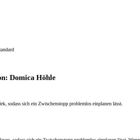
tandard
on: Domica Höhle
k, sodass sich ein Zwischenstopp problemlos einplanen lässt.
avec, sodass sich ein Zwischenstopp problemlos einplanen lässt. Wen