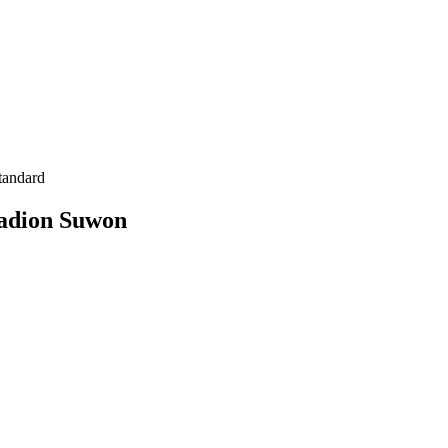
tandard
adion Suwon