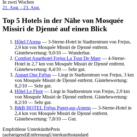
In zwei Wochen
21. Aug. - 23. Aug.
Top 5 Hotels in der Nähe von Mosquée
Missiri de Djenné auf einen Blick
Hôtel l'Arena
— 3-Sterne-Hotel in Stadtzentrum von Frejus,
2,9 km von Mosquée Missiri de Djenné entfernt.
Gästebewertung: 9,0/10 — Wunderbar.
Comfort Aparthotel Frejus La Tour De Mare
— 4-Sterne-
Hotel in 2,7 km von Mosquée Missiri de Djenné entfernt.
Gästebewertung: 8,4/10 — Sehr gut.
Appart One Fréjus
— Liegt in Stadtzentrum von Frejus, 3 km
von Mosquée Missiri de Djenné entfernt. Gästebewertung:
8,2/10 — Sehr gut.
Hôtel Le Flore
— Liegt in Stadtzentrum von Frejus, 2,9 km
von Mosquée Missiri de Djenné entfernt. Gästebewertung:
8,2/10 — Sehr gut.
B&B HOTEL Fréjus Puget-sur-Argens
— 3-Sterne-Hotel in
2,4 km von Mosquée Missiri de Djenné entfernt.
Gästebewertung: 7,8/10 — Gut.
Empfohlene Unterkünfte
Preis
(aufsteigend)
Entfernung
Unterkunftsstandard