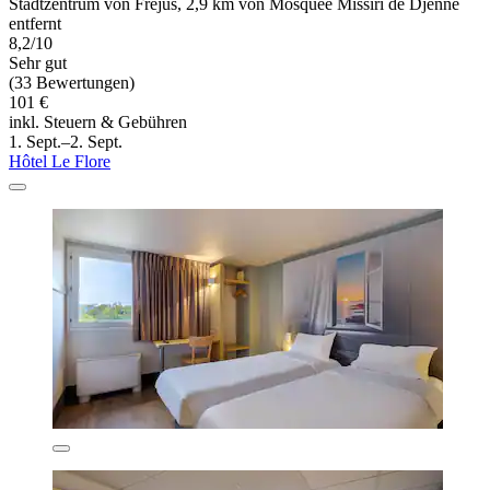
Stadtzentrum von Frejus, 2,9 km von Mosquée Missiri de Djenné
entfernt
8,2/10
Sehr gut
(33 Bewertungen)
101 €
inkl. Steuern & Gebühren
1. Sept.–2. Sept.
Hôtel Le Flore