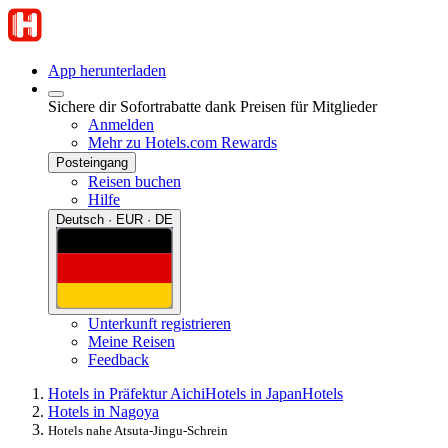
App herunterladen
Sichere dir Sofortrabatte dank Preisen für Mitglieder
Anmelden
Mehr zu Hotels.com Rewards
Posteingang
Reisen buchen
Hilfe
Deutsch · EUR · DE
Unterkunft registrieren
Meine Reisen
Feedback
Hotels in Präfektur Aichi
Hotels in Japan
Hotels
Hotels in Nagoya
Hotels nahe Atsuta-Jingu-Schrein