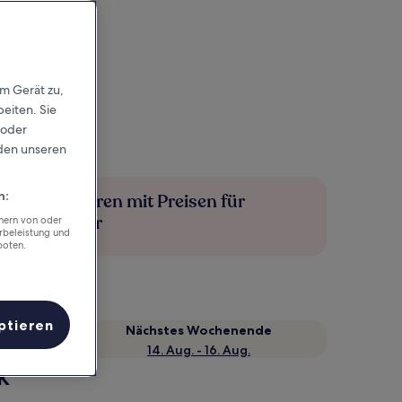
em Gerät zu,
eiten. Sie
 oder
rden unseren
n:
Mehr sparen mit Preisen für
Mitglieder
chern von oder
rbeleistung und
boten.
ptieren
Nächstes Wochenende
14. Aug. - 16. Aug.
k