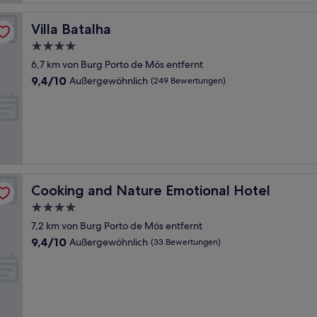
Villa Batalha
Villa Batalha
4.0-
Sterne-
6,7 km von Burg Porto de Mós entfernt
Unterkunft
9.4
9,4/10
Außergewöhnlich
(249 Bewertungen)
von
10,
Außergewöhnlich,
(249
Bewertungen)
Cooking and Nature Emotional Hotel
Cooking and Nature Emotional Hotel
4.0-
Sterne-
7,2 km von Burg Porto de Mós entfernt
Unterkunft
9.4
9,4/10
Außergewöhnlich
(33 Bewertungen)
von
10,
Außergewöhnlich,
(33
Bewertungen)