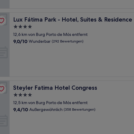
Lux Fátima Park - Hotel, Suites & Residence
Lux Fátima Park - Hotel, Suites & Residence
4.0-
Sterne-
12,6 km von Burg Porto de Mós entfernt
Unterkunft
9.0
9,0/10
Wunderbar
(292 Bewertungen)
von
10,
Wunderbar,
(292
Bewertungen)
Steyler Fatima Hotel Congress
Steyler Fatima Hotel Congress
4.0-
Sterne-
12,5 km von Burg Porto de Mós entfernt
Unterkunft
9.4
9,4/10
Außergewöhnlich
(358 Bewertungen)
von
10,
Außergewöhnlich,
(358