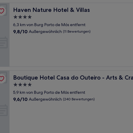
Haven Nature Hotel & Villas
Haven Nature Hotel & Villas
4.0-
Sterne-
6,3 km von Burg Porto de Mós entfernt
Unterkunft
9.8
9,8/10
Außergewöhnlich
(11 Bewertungen)
von
10,
Außergewöhnlich,
(11
Bewertungen)
Boutique Hotel Casa do Outeiro - Arts & Crafts
Boutique Hotel Casa do Outeiro - Arts & Cra
4.0-
Sterne-
5,9 km von Burg Porto de Mós entfernt
Unterkunft
9.6
9,6/10
Außergewöhnlich
(240 Bewertungen)
von
10,
Außergewöhnlich,
(240
Bewertungen)