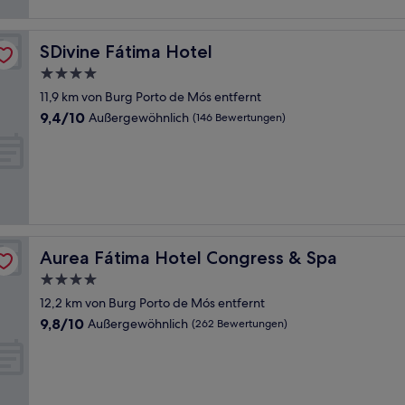
SDivine Fátima Hotel
SDivine Fátima Hotel
4.0-
Sterne-
11,9 km von Burg Porto de Mós entfernt
Unterkunft
9.4
9,4/10
Außergewöhnlich
(146 Bewertungen)
von
10,
Außergewöhnlich,
(146
Bewertungen)
Aurea Fátima Hotel Congress & Spa
Aurea Fátima Hotel Congress & Spa
4.0-
Sterne-
12,2 km von Burg Porto de Mós entfernt
Unterkunft
9.8
9,8/10
Außergewöhnlich
(262 Bewertungen)
von
10,
Außergewöhnlich,
(262
Bewertungen)