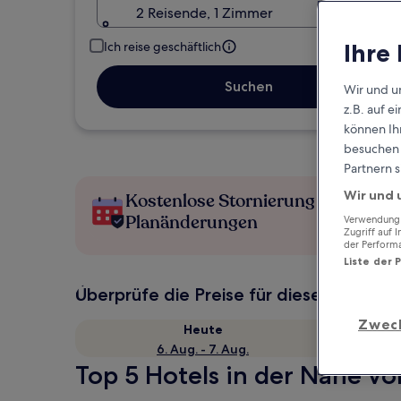
2 Reisende, 1 Zimmer
Ihre
Ich reise geschäftlich
Suchen
Wir und u
z.B. auf 
können Ihr
besuchen S
Partnern s
Wir und 
Kostenlose Stornierung bei
Planänderungen
Verwendung g
Zugriff auf 
der Perform
Liste der 
Überprüfe die Preise für diese Daten
Zwec
Heute
6. Aug. - 7. Aug.
Top 5 Hotels in der Nähe vo