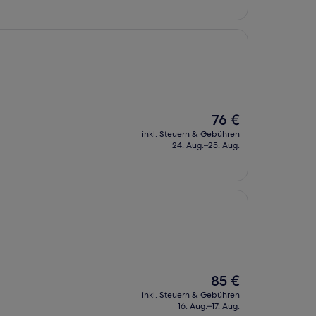
Der
76 €
Preis
inkl. Steuern & Gebühren
beträgt
24. Aug.–25. Aug.
76 €
Der
85 €
Preis
inkl. Steuern & Gebühren
beträgt
16. Aug.–17. Aug.