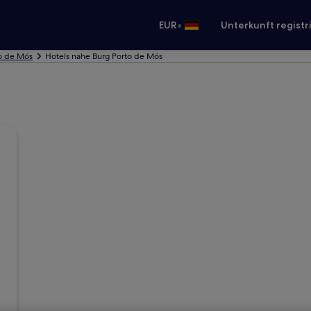
•
EUR
Unterkunft registr
to de Mós
Hotels nahe Burg Porto de Mós