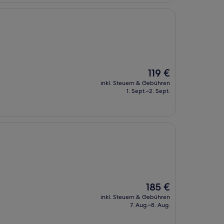
Der
119 €
Preis
inkl. Steuern & Gebühren
beträgt
1. Sept.–2. Sept.
119 €
Der
185 €
Preis
inkl. Steuern & Gebühren
beträgt
7. Aug.–8. Aug.
185 €