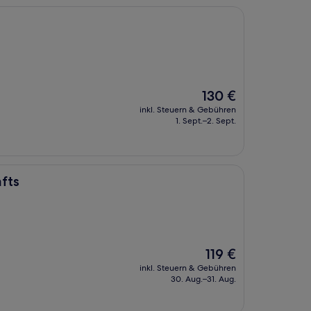
Der
130 €
Preis
inkl. Steuern & Gebühren
beträgt
1. Sept.–2. Sept.
130 €
fts
Der
119 €
Preis
inkl. Steuern & Gebühren
beträgt
30. Aug.–31. Aug.
119 €