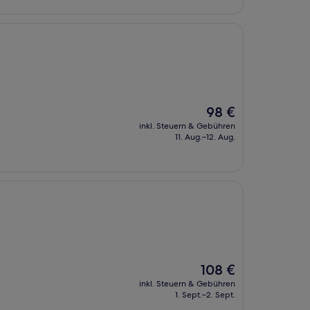
Der
98 €
Preis
inkl. Steuern & Gebühren
beträgt
11. Aug.–12. Aug.
98 €
Der
108 €
Preis
inkl. Steuern & Gebühren
beträgt
1. Sept.–2. Sept.
108 €