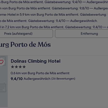
n Burg Porto de Mós entfernt. Gästebewertung: 9,4/10 — Außergewöhnl
m von Burg Porto de Mós entfernt. Gästebewertung: 9,8/10 — Außerge
rne-Hotel in 5,9 km von Burg Porto de Mós entfernt. Gästebewertung:
to de Mós entfernt. Gästebewertung: 9,4/10 — Außergewöhnlich.
 in 7,2 km von Burg Porto de Mós entfernt. Gästebewertung: 9,4/10 —
Preis (aufsteigend)
Entfernung
urg Porto de Mós
Dolinas Climbing Hotel
Dolinas Climbing Hotel
4.0-
Sterne-
0,6 km von Burg Porto de Mós entfernt
Unterkunft
9.4
9,4/10
Außergewöhnlich
(26 Bewertungen)
von
10,
Außergewöhnlich,
(26
Bewertungen)