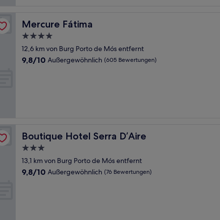
Mercure Fátima
Mercure Fátima
4.0-
Sterne-
12,6 km von Burg Porto de Mós entfernt
Unterkunft
9.8
9,8/10
Außergewöhnlich
(605 Bewertungen)
von
10,
Außergewöhnlich,
(605
Bewertungen)
Boutique Hotel Serra D’Aire
Boutique Hotel Serra D’Aire
3.0-
Sterne-
13,1 km von Burg Porto de Mós entfernt
Unterkunft
9.8
9,8/10
Außergewöhnlich
(76 Bewertungen)
von
10,
Außergewöhnlich,
(76
Bewertungen)