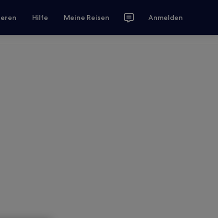
ieren
Hilfe
Meine Reisen
Anmelden