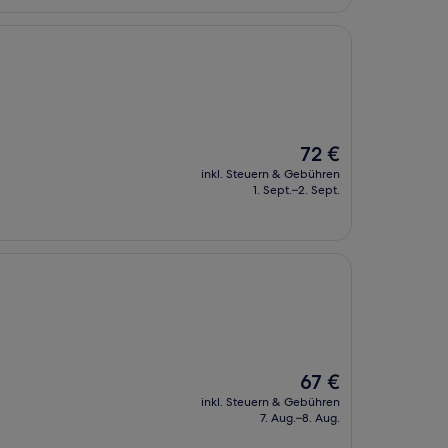
Der
72 €
Preis
inkl. Steuern & Gebühren
beträgt
1. Sept.–2. Sept.
72 €
Der
67 €
Preis
inkl. Steuern & Gebühren
beträgt
7. Aug.–8. Aug.
67 €