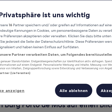
 Privatsphäre ist uns wichtig
nsere
16
Partner speichern und/ oder greifen auf Informationen auf ein
eindeutige Kennungen in Cookies, um personenbezogene Daten zu verarb
e Präferenzen akzeptieren oder verwalten. Klicken Sie dazu bitte unten
ie jederzeit die Seite der Datenschutzrichtlinie. Diese Präferenzen we
ignalisiert und haben keinen Einfluss auf Surfdaten.
unsere Partner verarbeiten Daten, um Folgendes bereitzustelle
Verdiene Prämien für jede
wahrgenommene Übernachtung
enauer Standortdaten. Endgeräteeigenschaften zur Identifikation aktiv abfragen. Spei
Informationen auf einem Endgerät. Personalisierte Werbung und Inhalte, Messung von We
ance von Inhalten, Zielgruppenforschung sowie Entwicklung und Verbesserung von Ange
Partner (Lieferanten)
ke anzeigen
Alle ablehnen
Akze
Morgen
Dieses Wochenende
7. Aug. - 8. Aug.
7. Aug. - 9. Aug.
n Burg Porto de Mós auf einen Blic