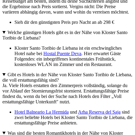
Reisebudget am besten, indem du deine Suchkriterien angibst und
die Ergebnisse nach Preis sortierst. Vergiss nicht: Die Preise
variieren abhängig davon, wann und wohin du verreisen möchtest.
Sieh dir den günstigsten Preis pro Nacht an ab 298 €
Welche günstigen Hotels gibt es in der Nähe von Kloster Santo
Toribio de Liebana?
Kloster Santo Toribio de Liebana ist ein erschwingliches
Hotel nahe bei
Hostal Puente Deva
. Hier erwartet Gäste
Folgendes: ein inbegriffenes kontinentales Frühstück,
kostenloses WLAN im Zimmer und ein Restaurant.
Gibt es Hotels in der Nähe von Kloster Santo Toribio de Liebana,
die voll erstattungsfähig sind?
Ja. Viele Hotels erstatten den Zimmerpreis vollständig, solange du
vor Ablauf der Stornierungsfrist stornierst. Erstattungsfähige Preise
findest du, wenn du bei der Suche nach Hotels den Filter „Voll
erstattungsfähige Unterkunft" nutzt.
Hotel Balneario La Hermida
und
Arha Reserva del Saja
sind
zwei beliebte Hotels bei Kloster Santo Toribio de Liebana, die
erstattungsfähige Preise anbieten.
Was sind die besten Romantikhotels in der Nähe von Kloster