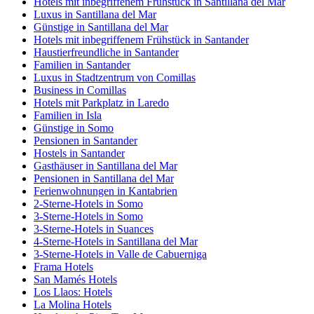
Hotels mit inbegriffenem Frühstück in Santillana del Mar
Luxus in Santillana del Mar
Günstige in Santillana del Mar
Hotels mit inbegriffenem Frühstück in Santander
Haustierfreundliche in Santander
Familien in Santander
Luxus in Stadtzentrum von Comillas
Business in Comillas
Hotels mit Parkplatz in Laredo
Familien in Isla
Günstige in Somo
Pensionen in Santander
Hostels in Santander
Gasthäuser in Santillana del Mar
Pensionen in Santillana del Mar
Ferienwohnungen in Kantabrien
2-Sterne-Hotels in Somo
3-Sterne-Hotels in Somo
3-Sterne-Hotels in Suances
4-Sterne-Hotels in Santillana del Mar
3-Sterne-Hotels in Valle de Cabuerniga
Frama Hotels
San Mamés Hotels
Los Llaos: Hotels
La Molina Hotels