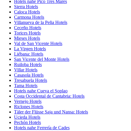
Hotels nahe Pico Tres Mares
Sierra Hotels
Caloca Hotels
Carmona Hotels
Villanueva de la Peña Hotels
Ceceño Hotels
Torices Hotels
Mieses Hotels
Val de San Vicente Hotels
La Virgen Hotels
Liébana: Hotels
San Vicente del Monte Hotels
Ruiloba Hotels
Villar Hotels
Casasola Hotels
Tresabuela Hotels
Tama Hotels
Hotels nahe Cueva el Soplao
Costa Occidental de Cantabria: Hotels
Vernejo Hotels
Riclones Hotels
Täler der Flüsse Saja und Nansa: Hotels
Ucieda Hotels
Pechón Hotels
Hotels nahe Ferrería de Cades