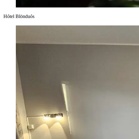
Hótel Blönduós