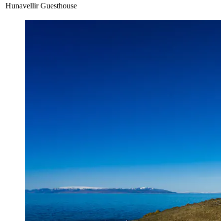
Hunavellir Guesthouse