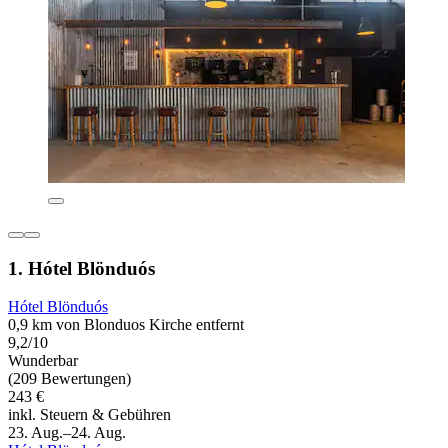
1. Hótel Blönduós
Hótel Blönduós
0,9 km von Blonduos Kirche entfernt
9,2/10
Wunderbar
(209 Bewertungen)
243 €
inkl. Steuern & Gebühren
23. Aug.–24. Aug.