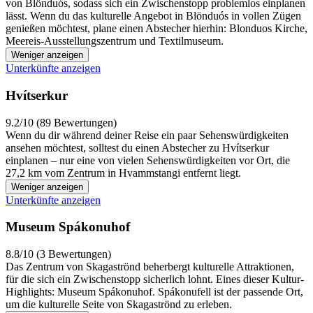
von Blönduós, sodass sich ein Zwischenstopp problemlos einplanen
lässt. Wenn du das kulturelle Angebot in Blönduós in vollen Zügen
genießen möchtest, plane einen Abstecher hierhin: Blonduos Kirche,
Meereis-Ausstellungszentrum und Textilmuseum.
Weniger anzeigen
Unterkünfte anzeigen
Hvítserkur
9.2/10 (89 Bewertungen)
Wenn du dir während deiner Reise ein paar Sehenswürdigkeiten
ansehen möchtest, solltest du einen Abstecher zu Hvítserkur
einplanen – nur eine von vielen Sehenswürdigkeiten vor Ort, die
27,2 km vom Zentrum in Hvammstangi entfernt liegt.
Weniger anzeigen
Unterkünfte anzeigen
Museum Spákonuhof
8.8/10 (3 Bewertungen)
Das Zentrum von Skagaströnd beherbergt kulturelle Attraktionen,
für die sich ein Zwischenstopp sicherlich lohnt. Eines dieser Kultur-
Highlights: Museum Spákonuhof. Spákonufell ist der passende Ort,
um die kulturelle Seite von Skagaströnd zu erleben.