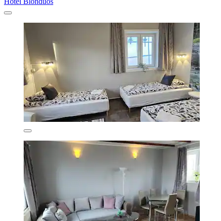
Hótel Blönduós