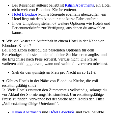
Bei Reisenden äußerst beliebt ist
Kiljan Apartments
, ein Hotel
nicht weit von Blonduos Kirche entfernt.
Hótel Blönduós
konnte Reisende ebenfalls überzeugen. ein
Hotel liegt mit dem Auto nur eine kurze Fahrt entfernt.
In der Umgebung stehen 67 weitere Optionen wie Hotels und
Ferienunterkünfte zur Verfügung, aus denen du auswählen
kannst.
Wie viel kostet ein Aufenthalt in einem Hotel in der Nähe von
Blonduos Kirche?
Bei Hotels.com siehst du die passenden Optionen für dein
Reisebudget am besten, indem du deine Suchkriterien angibst und
die Ergebnisse nach Preis sortierst. Vergiss nicht: Die Preise
variieren abhängig davon, wann und wohin du verreisen möchtest.
Sieh dir den günstigsten Preis pro Nacht an ab 121 €
Gibt es Hotels in der Nähe von Blonduos Kirche, die voll
erstattungsfähig sind?
Ja. Viele Hotels erstatten den Zimmerpreis vollständig, solange du
vor Ablauf der Stornierungsfrist stornierst. Um erstattungsfähige
Preise zu finden, verwende bei der Suche nach Hotels den Filter
„Voll erstattungsfähige Unterkunft".
Kiljan Apartments
und
Hótel Blönduós
sind zwei beliebte