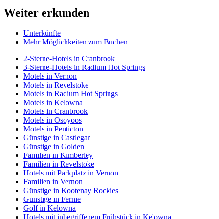
Weiter erkunden
Unterkünfte
Mehr Möglichkeiten zum Buchen
2-Sterne-Hotels in Cranbrook
3-Sterne-Hotels in Radium Hot Springs
Motels in Vernon
Motels in Revelstoke
Motels in Radium Hot Springs
Motels in Kelowna
Motels in Cranbrook
Motels in Osoyoos
Motels in Penticton
Günstige in Castlegar
Günstige in Golden
Familien in Kimberley
Familien in Revelstoke
Hotels mit Parkplatz in Vernon
Familien in Vernon
Günstige in Kootenay Rockies
Günstige in Fernie
Golf in Kelowna
Hotels mit inbegriffenem Frühstück in Kelowna