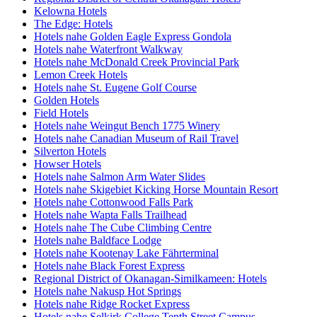
Kelowna Hotels
The Edge: Hotels
Hotels nahe Golden Eagle Express Gondola
Hotels nahe Waterfront Walkway
Hotels nahe McDonald Creek Provincial Park
Lemon Creek Hotels
Hotels nahe St. Eugene Golf Course
Golden Hotels
Field Hotels
Hotels nahe Weingut Bench 1775 Winery
Hotels nahe Canadian Museum of Rail Travel
Silverton Hotels
Howser Hotels
Hotels nahe Salmon Arm Water Slides
Hotels nahe Skigebiet Kicking Horse Mountain Resort
Hotels nahe Cottonwood Falls Park
Hotels nahe Wapta Falls Trailhead
Hotels nahe The Cube Climbing Centre
Hotels nahe Baldface Lodge
Hotels nahe Kootenay Lake Fährterminal
Hotels nahe Black Forest Express
Regional District of Okanagan-Similkameen: Hotels
Hotels nahe Nakusp Hot Springs
Hotels nahe Ridge Rocket Express
Hotels nahe Selkirk College Tenth Street Campus