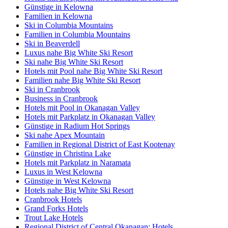
Günstige in Kelowna
Familien in Kelowna
Ski in Columbia Mountains
Familien in Columbia Mountains
Ski in Beaverdell
Luxus nahe Big White Ski Resort
Ski nahe Big White Ski Resort
Hotels mit Pool nahe Big White Ski Resort
Familien nahe Big White Ski Resort
Ski in Cranbrook
Business in Cranbrook
Hotels mit Pool in Okanagan Valley
Hotels mit Parkplatz in Okanagan Valley
Günstige in Radium Hot Springs
Ski nahe Apex Mountain
Familien in Regional District of East Kootenay
Günstige in Christina Lake
Hotels mit Parkplatz in Naramata
Luxus in West Kelowna
Günstige in West Kelowna
Hotels nahe Big White Ski Resort
Cranbrook Hotels
Grand Forks Hotels
Trout Lake Hotels
Regional District of Central Okanagan: Hotels