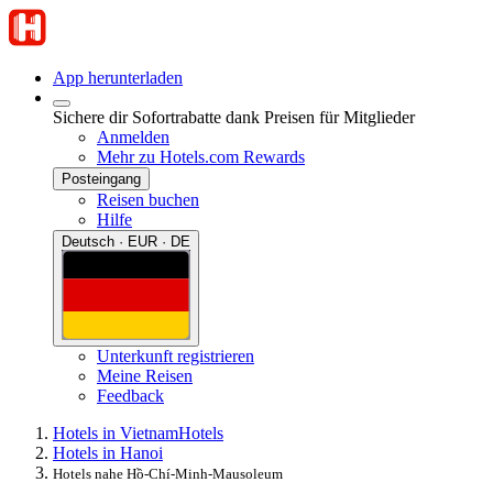
App herunterladen
Sichere dir Sofortrabatte dank Preisen für Mitglieder
Anmelden
Mehr zu Hotels.com Rewards
Posteingang
Reisen buchen
Hilfe
Deutsch · EUR · DE
Unterkunft registrieren
Meine Reisen
Feedback
Hotels in Vietnam
Hotels
Hotels in Hanoi
Hotels nahe Hồ-Chí-Minh-Mausoleum