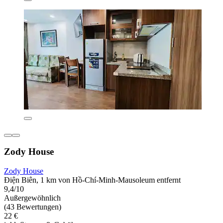
Zody House
Zody House
Điện Biên, 1 km von Hồ-Chí-Minh-Mausoleum entfernt
9,4/10
Außergewöhnlich
(43 Bewertungen)
22 €