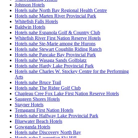
Johnson Hotels
Hotels nahe North Bay Regional Health Centre
Hotels nahe Marten River Provincial Park
Whitefish Falls Hotels
Baldwin Hotels
Hotels nahe Espanola Golf & Country Club
Whitefish River First Nation Reserve Hotels
Hotels nahe Ste-Marie among the Hurons
Hotels nahe Stewart Coughlin Riding Ranch
Hotels nahe Pancake Bay Provincial Park
Hotels nahe Wasaga Sands Golfplatz
Hotels nahe Hardy Lake Provincial Park
Hotels nahe Charles W. Stockey Centre for the Performing
Arts
Hotels nahe Bruce Trail
Hotels nahe The Ridge Golf Club
Chapleau Cree Fox Lake First Nation Reserve Hotels
Saugeen Shores Hotels
Stayner Hotels
Temagami First Nation Hotels
Hotels nahe Halfway Lake Provincial Park
Bluewater Beach Hotels
Gowganda Hotels
Hotels nahe Discovery North Bay
Hotels nahe Laurentian Ski Hill