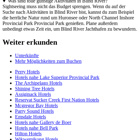
Was sind tolle günstige Aktivitäten in Blind River?
Sightseeing muss nicht das Budget sprengen. Wenn du auf der
Suche nach Aktivitäten in Blind River bist, kannst du zum Beispiel
die herrliche Natur rund um Huronsee oder North Channel Inshore
Provincial Park Provincial Park genießen. Plane außerdem
unbedingt etwas Zeit ein, um Blind River Jachthafen zu bewundern.
Weiter erkunden
Unterkünfte
Mehr Möglichkeiten zum Buchen
Perry Hotels
Hotels nahe Lake Superior Provincial Park
The Archipelago Hotels
Shining Tree Hotels
Assiginack Hotels
Reservat Sucker Creek First Nation Hotels
Mcgregor Bay Hotels
Parry Sound Hotels
Emsdale Hotels
Hotels nahe Gallery de Boer
Hotels nahe Bell Park
Hilton Hotels
Wikwemikong Hotels