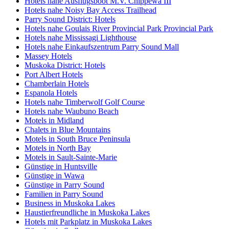
Hotels nahe Ausflugsboot M.V. Chippewa III
Hotels nahe Noisy Bay Access Trailhead
Parry Sound District: Hotels
Hotels nahe Goulais River Provincial Park Provincial Park
Hotels nahe Mississagi Lighthouse
Hotels nahe Einkaufszentrum Parry Sound Mall
Massey Hotels
Muskoka District: Hotels
Port Albert Hotels
Chamberlain Hotels
Espanola Hotels
Hotels nahe Timberwolf Golf Course
Hotels nahe Waubuno Beach
Motels in Midland
Chalets in Blue Mountains
Motels in South Bruce Peninsula
Motels in North Bay
Motels in Sault-Sainte-Marie
Günstige in Huntsville
Günstige in Wawa
Günstige in Parry Sound
Familien in Parry Sound
Business in Muskoka Lakes
Haustierfreundliche in Muskoka Lakes
Hotels mit Parkplatz in Muskoka Lakes