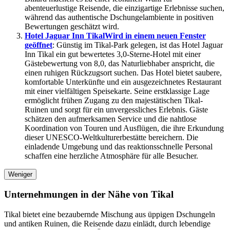
abenteuerlustige Reisende, die einzigartige Erlebnisse suchen,
während das authentische Dschungelambiente in positiven
Bewertungen geschätzt wird.
Hotel Jaguar Inn Tikal
Wird in einem neuen Fenster
geöffnet
: Günstig im Tikal-Park gelegen, ist das Hotel Jaguar
Inn Tikal ein gut bewertetes 3,0-Sterne-Hotel mit einer
Gästebewertung von 8,0, das Naturliebhaber anspricht, die
einen ruhigen Rückzugsort suchen. Das Hotel bietet saubere,
komfortable Unterkünfte und ein ausgezeichnetes Restaurant
mit einer vielfältigen Speisekarte. Seine erstklassige Lage
ermöglicht frühen Zugang zu den majestätischen Tikal-
Ruinen und sorgt für ein unvergessliches Erlebnis. Gäste
schätzen den aufmerksamen Service und die nahtlose
Koordination von Touren und Ausflügen, die ihre Erkundung
dieser UNESCO-Weltkulturerbestätte bereichern. Die
einladende Umgebung und das reaktionsschnelle Personal
schaffen eine herzliche Atmosphäre für alle Besucher.
Weniger
Unternehmungen in der Nähe von Tikal
Tikal bietet eine bezaubernde Mischung aus üppigen Dschungeln
und antiken Ruinen, die Reisende dazu einlädt, durch lebendige