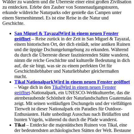
Wälder zu wandern und die Überreste einer einst großen Zivilisation
zu entdecken. Erlebe den Zauber von Sonnenaufgangstouren,
erkunde wildreiche Naturparks oder genieße das Campen unter
einem Sternenhimmel. Es ist eine Reise in die Natur und
Geschichte.
San Miguel & Tayazal
Wird in einem neuen Fenster
geöffnet
– Reise zurück in der Zeit in San Miguel & Tayazal,
einem historischen Ort, der dich einlädt, seine antiken Ruinen
und die üppige Dschungelumgebung zu erkunden. Während
du durch die Überreste dieser faszinierenden Stätte wanderst,
nimm die reiche Geschichte und kulturelle Bedeutung in dich
auf, die sie birgt, was sie zu einem perfekten Ort für
Geschichtsliebhaber und Naturliebhaber gleichermaßen
macht.
Tikal Nationalpark
Wird in einem neuen Fenster geöffnet
– Wage dich in den
Tikal
Wird in einem neuen Fenster
geöffnet
-Nationalpark, ein UNESCO-Weltkulturerbe, das die
atemberaubende Schönheit der Naturlandschaften Guatemalas
zeigt. Mit seinen weitläufigen Dschungeln und der vielfältigen
Tierwelt ist dieser Nationalpark ein Paradies für Outdoor-
Enthusiasten. Halte unbedingt Ausschau nach Brüllaffen und
bunten Vögeln, während du durch die Pfade wanderst.
Tikal
– Entdecke die majestätischen Ruinen von Tikal, eine
der bedeutendsten archäologischen Stätten der Welt. Bestaune