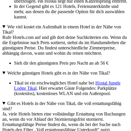
überzeugen. ein Hostal liegt nur einen Katzensprung entfernt.
In der Gegend gibt es 121 Hotels, Ferienunterkünfte und
mehr, aus denen du die passende Option für dich auswählen
kannst.
Wie viel kostet ein Aufenthalt in einem Hotel in der Nähe von
Tikal?
Rufe Hotels.com auf und gib dort deine Suchkriterien ein. Wenn du
die Ergebnisse nach Preis sortierst, siehst du im Handumdrehen die
günstigsten Preise. Du findest unterschiedliche Zimmerpreise,
abhängig davon, wann und wohin du reisen möchtest.
Sieh dir den günstigsten Preis pro Nacht an ab 56 €
Welche günstigen Hotels gibt es in der Nähe von Tikal?
Tikal ist ein erschwingliches Hotel nahe bei
Hostal Jungle
Lodge Tikal
. Hier erwartet Gäste Folgendes: Parkplätze
(kostenlos), kostenloses WLAN und ein Außenpool.
Gibt es Hotels in der Nähe von Tikal, die voll erstattungsfähig
sind?
Ja, viele Hotels bieten eine vollständige Erstattung von Buchungen
an, wenn du vor Ablauf der Stornierungsfrist stornierst.
Erstattungsfähige Preise findest du, wenn du bei der Suche nach
Hotels den Filter „Voll erstattungsfähige Unterkunft" nutzt.