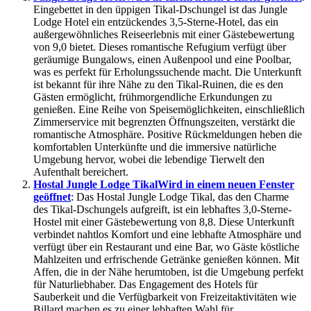
Eingebettet in den üppigen Tikal-Dschungel ist das Jungle
Lodge Hotel ein entzückendes 3,5-Sterne-Hotel, das ein
außergewöhnliches Reiseerlebnis mit einer Gästebewertung
von 9,0 bietet. Dieses romantische Refugium verfügt über
geräumige Bungalows, einen Außenpool und eine Poolbar,
was es perfekt für Erholungssuchende macht. Die Unterkunft
ist bekannt für ihre Nähe zu den Tikal-Ruinen, die es den
Gästen ermöglicht, frühmorgendliche Erkundungen zu
genießen. Eine Reihe von Speisemöglichkeiten, einschließlich
Zimmerservice mit begrenzten Öffnungszeiten, verstärkt die
romantische Atmosphäre. Positive Rückmeldungen heben die
komfortablen Unterkünfte und die immersive natürliche
Umgebung hervor, wobei die lebendige Tierwelt den
Aufenthalt bereichert.
Hostal Jungle Lodge Tikal
Wird in einem neuen Fenster
geöffnet
: Das Hostal Jungle Lodge Tikal, das den Charme
des Tikal-Dschungels aufgreift, ist ein lebhaftes 3,0-Sterne-
Hostel mit einer Gästebewertung von 8,8. Diese Unterkunft
verbindet nahtlos Komfort und eine lebhafte Atmosphäre und
verfügt über ein Restaurant und eine Bar, wo Gäste köstliche
Mahlzeiten und erfrischende Getränke genießen können. Mit
Affen, die in der Nähe herumtoben, ist die Umgebung perfekt
für Naturliebhaber. Das Engagement des Hotels für
Sauberkeit und die Verfügbarkeit von Freizeitaktivitäten wie
Billard machen es zu einer lebhaften Wahl für