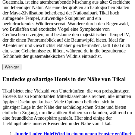
Guatemala, ist eine atemberaubende Mischung aus alter Geschichte
und lebendiger Natur. Als eine der größten archäologischen Stätten
der Maya-Zivilisation beherbergt der Nationalpark Tikal hoch
aufragende Tempel, aufwendige Skulpturen und ein
beeindruckendes Wildtierreservat. Wandere durch den Regenwald,
wo Brüllaffen und exotische Vögel eine Symphonie von
Geräuschen erzeugen, und bestaune den majestätischen Tempel IV,
der dir einen Panoramablick auf die Baumwipfel bietet. Ideal für
Abenteurer und Geschichtsliebhaber gleichermaßen, lädt Tikal dich
ein, seine Geheimnisse zu lüften, während du in die bezaubernde
Schönheit der guatemaltekischen Wildnis eintauchst.
Weniger
Entdecke großartige Hotels in der Nähe von Tikal
Tikal bietet eine Vielzahl von Unterkünften, die von preisgünstigen
Hostels bis zu komfortablen Mittelklassehotels reichen, alle inmitten
üppiger Dschungelkulisse. Viele Optionen befinden sich in
günstiger Lage in der Nähe der archäologischen Stätte und bieten
einfachen Zugang, um die antiken Ruinen zu erkunden, während du
eine freundliche Atmosphäre genießt. Hier sind einige der
Lieblingshotels unserer Reisenden in der Nähe von Tikal:
Jungle Lodge Hotel
Wird in einem neuen Fenster geöffnet
: