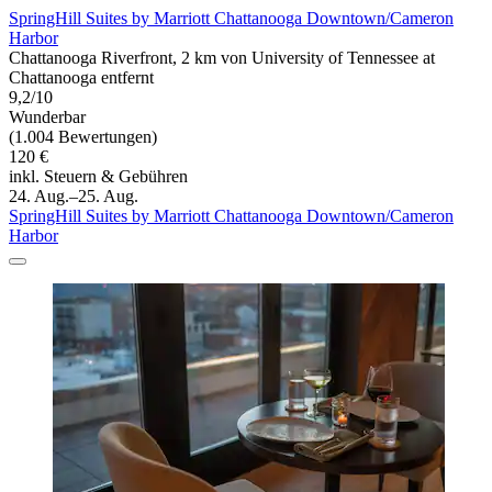
SpringHill Suites by Marriott Chattanooga Downtown/Cameron
Harbor
Chattanooga Riverfront, 2 km von University of Tennessee at
Chattanooga entfernt
9,2/10
Wunderbar
(1.004 Bewertungen)
120 €
inkl. Steuern & Gebühren
24. Aug.–25. Aug.
SpringHill Suites by Marriott Chattanooga Downtown/Cameron
Harbor