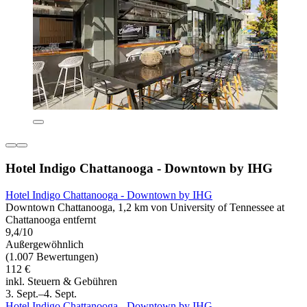
Hotel Indigo Chattanooga - Downtown by IHG
Hotel Indigo Chattanooga - Downtown by IHG
Downtown Chattanooga, 1,2 km von University of Tennessee at
Chattanooga entfernt
9,4/10
Außergewöhnlich
(1.007 Bewertungen)
112 €
inkl. Steuern & Gebühren
3. Sept.–4. Sept.
Hotel Indigo Chattanooga - Downtown by IHG