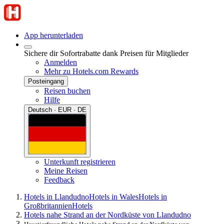
App herunterladen
Sichere dir Sofortrabatte dank Preisen für Mitglieder
Anmelden
Mehr zu Hotels.com Rewards
Posteingang
Reisen buchen
Hilfe
Deutsch · EUR · DE
Unterkunft registrieren
Meine Reisen
Feedback
Hotels in Llandudno
Hotels in Wales
Hotels in
Großbritannien
Hotels
Hotels nahe Strand an der Nordküste von Llandudno