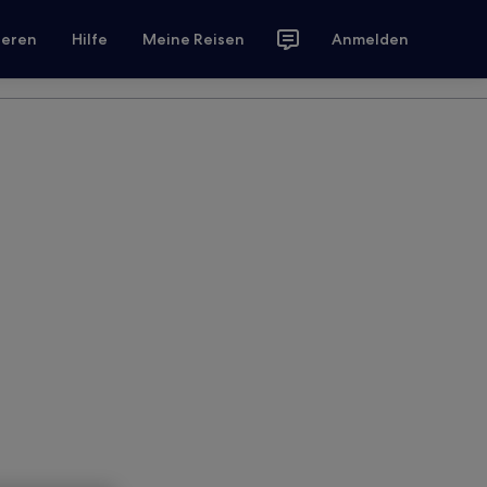
ieren
Hilfe
Meine Reisen
Anmelden