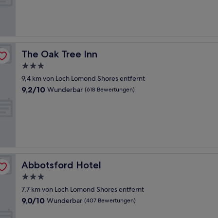
Außergewöhnlich,
(23
Bewertungen)
The Oak Tree Inn
The Oak Tree Inn
3.0-
Sterne-
9,4 km von Loch Lomond Shores entfernt
Unterkunft
9.2
9,2/10
Wunderbar
(618 Bewertungen)
von
10,
Wunderbar,
(618
Bewertungen)
Abbotsford Hotel
Abbotsford Hotel
3.0-
Sterne-
7,7 km von Loch Lomond Shores entfernt
Unterkunft
9.0
9,0/10
Wunderbar
(407 Bewertungen)
von
10,