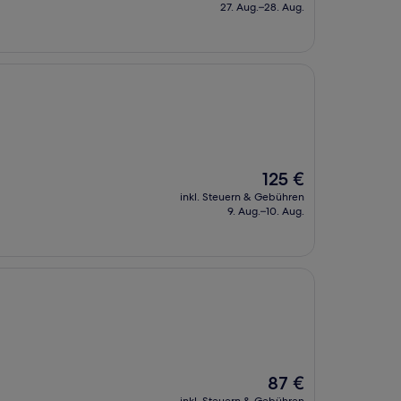
beträgt
27. Aug.–28. Aug.
467 €
Der
125 €
Preis
inkl. Steuern & Gebühren
beträgt
9. Aug.–10. Aug.
125 €
Der
87 €
Preis