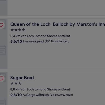
(332
Bewertungen)
Queen of the Loch, Balloch by Marston's Inns
Queen of the Loch, Balloch by Marston's Inn
4.0-
Sterne-
0,4 km von Loch Lomond Shores entfernt
Unterkunft
8.6
8,6/10
Hervorragend
(736 Bewertungen)
von
10,
Hervorragend,
(736
Bewertungen)
Sugar Boat
Sugar Boat
3.0-
Sterne-
8,8 km von Loch Lomond Shores entfernt
Unterkunft
9.8
9,8/10
Außergewöhnlich
(23 Bewertungen)
von
10,