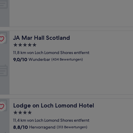
10,
Wunderbar,
(363
Bewertungen)
JA Mar Hall Scotland
JA Mar Hall Scotland
5.0-
Sterne-
11,8 km von Loch Lomond Shores entfernt
Unterkunft
9.0
9,0/10
Wunderbar
(434 Bewertungen)
von
10,
Wunderbar,
(434
Bewertungen)
Lodge on Loch Lomond Hotel
Lodge on Loch Lomond Hotel
4.0-
Sterne-
11,4 km von Loch Lomond Shores entfernt
Unterkunft
8.8
8,8/10
Hervorragend
(313 Bewertungen)
von