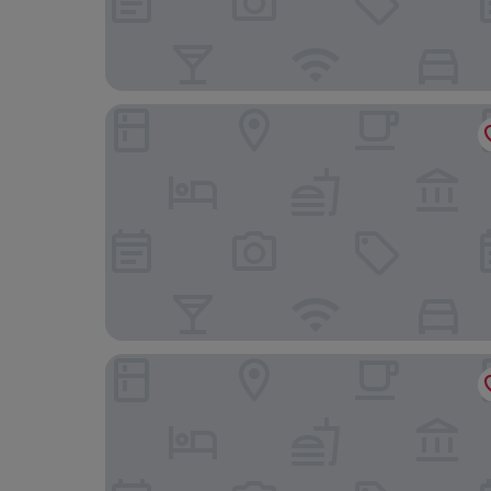
Ingliston Country Club Hotel
Loch Lomond Arms Hotel