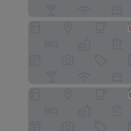
Bellavista
Lomond Park Hotel