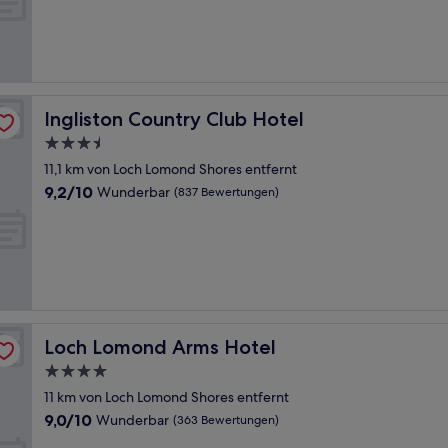
Wunderbar,
(407
Bewertungen)
Ingliston Country Club Hotel
Ingliston Country Club Hotel
3.5-
Sterne-
11,1 km von Loch Lomond Shores entfernt
Unterkunft
9.2
9,2/10
Wunderbar
(837 Bewertungen)
von
10,
Wunderbar,
(837
Bewertungen)
Loch Lomond Arms Hotel
Loch Lomond Arms Hotel
4.0-
Sterne-
11 km von Loch Lomond Shores entfernt
Unterkunft
9.0
9,0/10
Wunderbar
(363 Bewertungen)
von