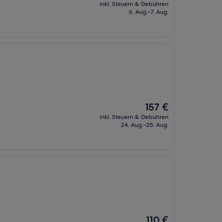
Preis
inkl. Steuern & Gebühren
beträgt
6. Aug.–7. Aug.
194 €
Der
157 €
Preis
inkl. Steuern & Gebühren
beträgt
24. Aug.–25. Aug.
157 €
Der
110 €