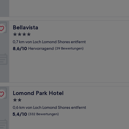
(325
Bewertungen)
Bellavista
Bellavista
4.0-
Sterne-
0,7 km von Loch Lomond Shores entfernt
Unterkunft
8.6
8,6/10
Hervorragend
(39 Bewertungen)
von
10,
Hervorragend,
(39
Bewertungen)
Lomond Park Hotel
Lomond Park Hotel
2.0-
Sterne-
0,6 km von Loch Lomond Shores entfernt
Unterkunft
5.4
5,4/10
(332 Bewertungen)
von
10,