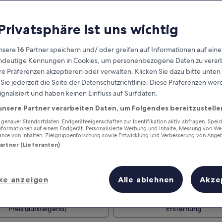
 Privatsphäre ist uns wichtig
nsere
16
Partner speichern und/ oder greifen auf Informationen auf ein
eindeutige Kennungen in Cookies, um personenbezogene Daten zu verarb
e Präferenzen akzeptieren oder verwalten. Klicken Sie dazu bitte unten
ie jederzeit die Seite der Datenschutzrichtlinie. Diese Präferenzen we
ignalisiert und haben keinen Einfluss auf Surfdaten.
unsere Partner verarbeiten Daten, um Folgendes bereitzustelle
Verdiene Prämien für jede
wahrgenommene Übernachtung
enauer Standortdaten. Endgeräteeigenschaften zur Identifikation aktiv abfragen. Spei
Informationen auf einem Endgerät. Personalisierte Werbung und Inhalte, Messung von We
ance von Inhalten, Zielgruppenforschung sowie Entwicklung und Verbesserung von Ange
Partner (Lieferanten)
ke anzeigen
Alle ablehnen
Akze
Morgen
Dieses Wochenende
6. Aug. - 7. Aug.
7. Aug. - 9. Aug.
Preis (aufsteigend)
Entfernung