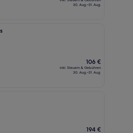
inkl. Steuern & Gebühren
beträgt
30. Aug.–31. Aug.
87 €
s
Der
106 €
Preis
inkl. Steuern & Gebühren
beträgt
30. Aug.–31. Aug.
106 €
Der
194 €