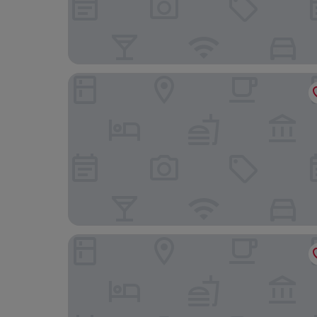
JA Mar Hall Scotland
Lodge on Loch Lomond Hotel