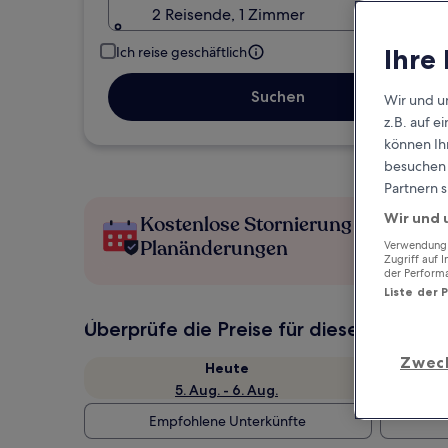
2 Reisende, 1 Zimmer
Ihre
Ich reise geschäftlich
Suchen
Wir und u
z.B. auf 
können Ihr
besuchen S
Partnern s
Wir und 
Kostenlose Stornierung bei
Planänderungen
Verwendung g
Zugriff auf 
der Perform
Liste der 
Überprüfe die Preise für diese Daten
Zwec
Heute
5. Aug. - 6. Aug.
Empfohlene Unterkünfte