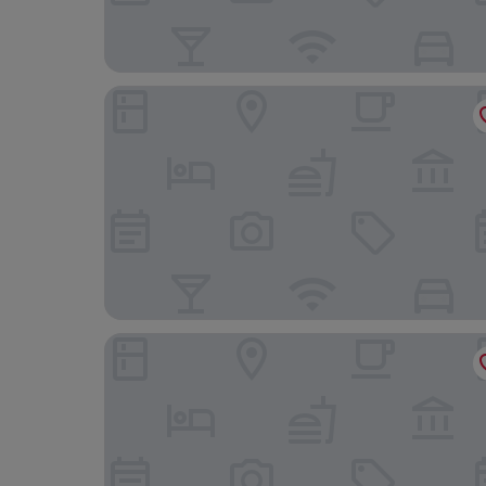
Queen of the Loch, Balloch by Marston's Inns
Sugar Boat