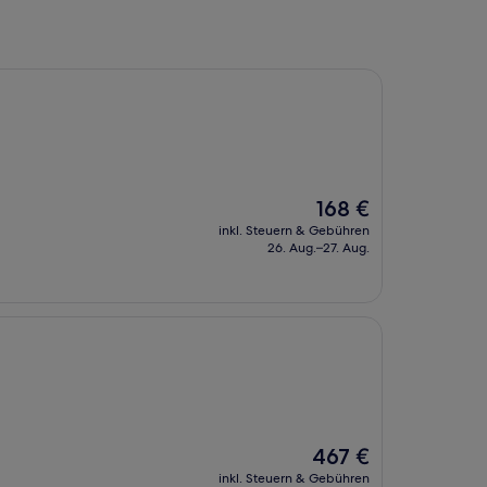
Der
168 €
Preis
inkl. Steuern & Gebühren
beträgt
26. Aug.–27. Aug.
168 €
Der
467 €
Preis
inkl. Steuern & Gebühren