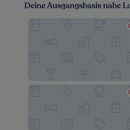
Deine Ausgangsbasis nahe 
Loch Lomond Hotel
Cameron House on Loch Lomond