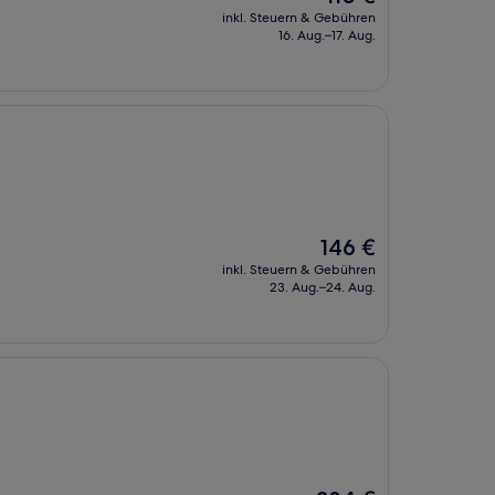
Preis
inkl. Steuern & Gebühren
beträgt
16. Aug.–17. Aug.
110 €
Der
146 €
Preis
inkl. Steuern & Gebühren
beträgt
23. Aug.–24. Aug.
146 €