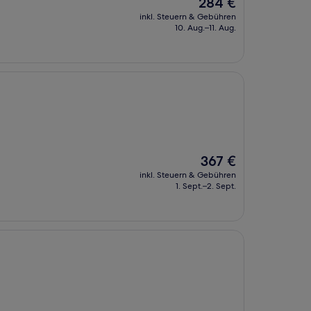
Der
284 €
Preis
inkl. Steuern & Gebühren
beträgt
10. Aug.–11. Aug.
284 €
Der
367 €
Preis
inkl. Steuern & Gebühren
beträgt
1. Sept.–2. Sept.
367 €