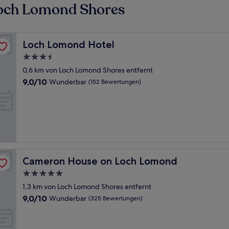
Loch Lomond Shores
Loch Lomond Hotel
Loch Lomond Hotel
3.5-
Sterne-
0,6 km von Loch Lomond Shores entfernt
Unterkunft
9.0
9,0/10
Wunderbar
(152 Bewertungen)
von
10,
Wunderbar,
(152
Bewertungen)
Cameron House on Loch Lomond
Cameron House on Loch Lomond
5.0-
Sterne-
1,3 km von Loch Lomond Shores entfernt
Unterkunft
9.0
9,0/10
Wunderbar
(325 Bewertungen)
von
10,
Wunderbar,