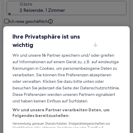
Gäste
2 Reisende, 1 Zimmer
Ich reise geschäftlich
Suchen
Ihre Privatsphäre ist uns
wichtig
Wir und unsere
16
Partner speichern und/ oder greifen
Kostenlose Stornierung bei
auf Informationen auf einem Gerät zu, z.B. auf eindeutige
Planänderungen
Kennungen in Cookies, um personenbezogene Daten zu
verarbeiten. Sie können Ihre Präferenzen akzeptieren
Verdiene Prämien für jede
oder verwalten. Klicken Sie dazu bitte unten oder
wahrgenommene Übernachtung
besuchen Sie jederzeit die Seite der Datenschutzrichtlinie.
Diese Präferenzen werden unseren Partnern signalisiert
und haben keinen Einfluss auf Surfdaten.
Mehr sparen mit Preisen für Mitglieder
Wir und unsere Partner verarbeiten Daten, um
Folgendes bereitzustellen:
Verwendung genauer Standortdaten. Endgeräteeigenschaften zur
Überprüfe die Preise für diese Daten
Identifikation aktiv abfragen. Speichern von oder Zugriff auf
Informationen auf einem Endgerät. Personalisierte Werbung und