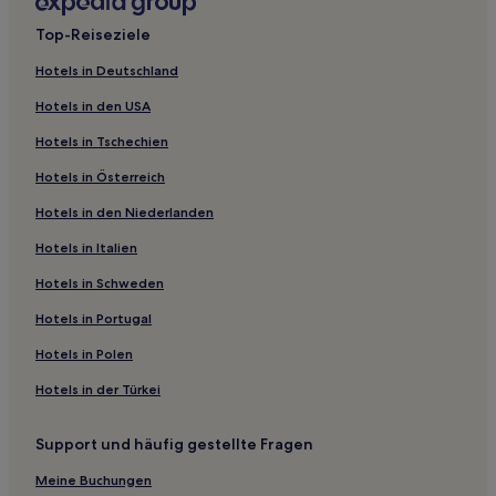
Hotels nahe U-District-Station
Top-Reiseziele
Fall City Hotels
Hotels in Deutschland
Hotels nahe Lake Union Seaplane Base
Hotels in den USA
Hotels nahe Seattle Fährbahnhof
Hotels in Tschechien
Rainier Valley: Hotels
Hotels in Österreich
Hotels nahe Smith Tower
Hotels in den Niederlanden
Hotels nahe Lincoln Park
Hotels in Italien
Rainier Beach: Hotels
Hotels nahe Haltestelle Occidental Mall
Hotels in Schweden
Beacon Hill: Hotels
Hotels in Portugal
Education Hill: Hotels
Hotels in Polen
Seattle Hotels
Hotels in der Türkei
South Park: Hotels
Support und häufig gestellte Fragen
Hotels nahe Providence Regional Medical Center Everett /
Pacific Campus
Meine Buchungen