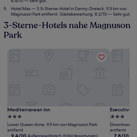
8,4/10 — Sehr gut.
Hotel Max
— 3.5-Sterne-Hotel in Denny-Dreieck, 9,5 km von
Magnuson Park entfernt. Gästebewertung: 8,2/10 — Sehr gut.
3-Sterne-Hotels nahe Magnuson
Park
Mediterranean Inn
Executive Ho
Mediterranean Inn
Executive Ho
Mediterranean Inn
Executive H
3.0-
3.0-
Sterne-
Sterne-
Lower Queen Anne, 9,9 km von Magnuson Park
Downtown Sea
Unterkunft
Unterkunft
entfernt
entfernt
9.4
7.8
9,4/10
7,8/10
Außergewöhnlich
Gu
(5.943 Bewertungen)