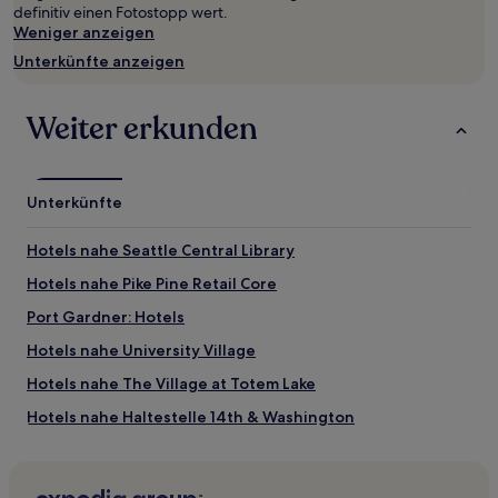
definitiv einen Fotostopp wert.
2 Erwachsenen
Weniger anzeigen
gefunden
wurde.
Unterkünfte anzeigen
Preise
und
Verfügbarkeiten
Weiter erkunden
können
sich
ändern.
Es
Unterkünfte
können
zusätzliche
Hotels nahe Seattle Central Library
Bedingungen
gelten.
Hotels nahe Pike Pine Retail Core
Port Gardner: Hotels
Hotels nahe University Village
Hotels nahe The Village at Totem Lake
Hotels nahe Haltestelle 14th & Washington
Seattle Hill-Silver Firs: Hotels
Hotels nahe Everett Mall