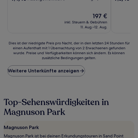
von
von
10,
10,
Außergewöhnlich,
Der
Gut,
197 €
(5.943
Preis
(5.271
inkl. Steuern & Gebühren
Bewertungen)
beträgt
Bewertunge
11. Aug.–12. Aug.
197 €
Dies
Dies ist der niedrigste Preis pro Nacht, der in den letzten 24 Stunden für
einen Aufenthalt mit 1 Übernachtung von 2 Erwachsenen gefunden
ist
wurde. Preise und Verfügbarkeiten können sich ändern. Es können
der
zusätzliche Bedingungen gelten.
niedrigste
Preis
Weitere Unterkünfte anzeigen
pro
Nacht,
der
in
den
letzten
Top-Sehenswürdigkeiten in
24 Stunden
Magnuson Park
für
einen
Aufenthalt
mit
Magnuson Park
1 Übernachtung
Magnuson Park ist bei deinen Erkundungstouren in Sand Point
von