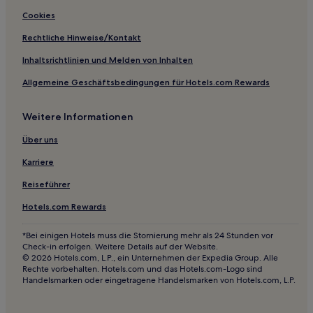
Sunlight Beach Hotels
Cookies
Hotels nahe Station Lake Union Park
Rechtliche Hinweise/Kontakt
Mill Creek Hotels
Inhaltsrichtlinien und Melden von Inhalten
Hotels nahe The Reptile Zoo
Allgemeine Geschäftsbedingungen für Hotels.com Rewards
Hotels nahe The Crocodile
Venice Hotels
Weitere Informationen
Hotels nahe Techcity Bowl & Fun Center
Über uns
Hotels nahe Tiger Mountain
Karriere
Hotels nahe King Street Station
Reiseführer
Olympic Hills: Hotels
Hotels.com Rewards
Hotels nahe Einkaufszentrum Kent Station
*Bei einigen Hotels muss die Stornierung mehr als 24 Stunden vor
Capitol Hill: Hotels
Check-in erfolgen. Weitere Details auf der Website.
Columbia City: Hotels
© 2026 Hotels.com, L.P., ein Unternehmen der Expedia Group. Alle
Rechte vorbehalten. Hotels.com und das Hotels.com-Logo sind
Hotels nahe Bremerton Bug and Reptile Museum
Handelsmarken oder eingetragene Handelsmarken von Hotels.com, L.P.
Mid-Beacon Hill: Hotels