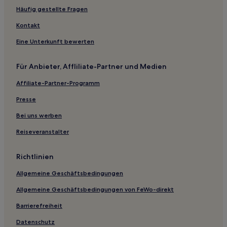
Burien Hotels
Häufig gestellte Fragen
Hotels nahe Station Othello
Kontakt
Hotels nahe T-Mobile Park
Eine Unterkunft bewerten
Hotels nahe Boeing-Werk Everett
Monroe Hotels
Für Anbieter, Affliliate-Partner und Medien
Hotels nahe Station Pioneer Square
Affiliate-Partner-Programm
First Hill: Hotels
Presse
Hotels nahe Freeway Park
Bei uns werben
Hotels nahe Sahalee Country Club
Reiseveranstalter
Hillman City: Hotels
Northwest Everett: Hotels
Richtlinien
Brighton: Hotels
Allgemeine Geschäftsbedingungen
Hotels nahe Station Columbia City
Allgemeine Geschäftsbedingungen von FeWo-direkt
Keyport Hotels
Barrierefreiheit
Hotels nahe Times Square Building
Datenschutz