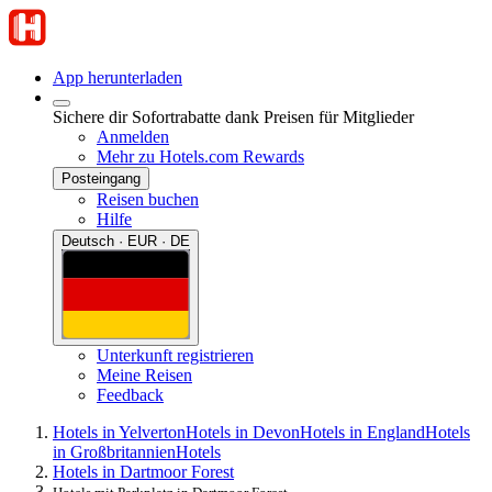
App herunterladen
Sichere dir Sofortrabatte dank Preisen für Mitglieder
Anmelden
Mehr zu Hotels.com Rewards
Posteingang
Reisen buchen
Hilfe
Deutsch · EUR · DE
Unterkunft registrieren
Meine Reisen
Feedback
Hotels in Yelverton
Hotels in Devon
Hotels in England
Hotels
in Großbritannien
Hotels
Hotels in Dartmoor Forest